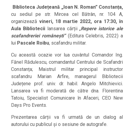
Biblioteca Județeană „Ioan N. Roman” Constanța,
cu sediul pe str. Mircea cel Bătrân, nr. 104 A,
organizează
vineri, 18 martie 2022, ora 17:30, în
Aula Bibliotecii
lansarea cărții „
Repere istorice ale
scafandreriei românești”
(Editura Celebris, 2022) a
lui
Pascale Roibu
, scafandru militar.
Cu această ocazie vor lua cuvântul Comandor Ing.
Fănel Rădulescu, comandantul Centrului de Scafandri
Constanța; Maistrul militar principal instructor
scafandru Marian Arfire, managerul Bibliotecii
Județene prof. univ. dr. habil. Angelo Mitchievici.
Lansarea va fi moderată de către dna. Florentina
Tatoiu, Specialist Comunicare în Afaceri, CEO New
Days Pro Events.
Prezentarea cărții va fi urmată de un dialog al
autorului cu publicul și o sesiune de autografe.