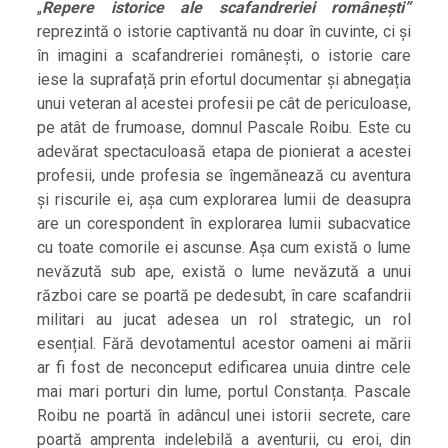
„
Repere istorice ale scafandreriei românești”
reprezintă o istorie captivantă nu doar în cuvinte, ci și
în imagini a scafandreriei românești, o istorie care
iese la suprafață prin efortul documentar și abnegația
unui veteran al acestei profesii pe cât de periculoase,
pe atât de frumoase, domnul Pascale Roibu. Este cu
adevărat spectaculoasă etapa de pionierat a acestei
profesii, unde profesia se îngemănează cu aventura
și riscurile ei, așa cum explorarea lumii de deasupra
are un corespondent în explorarea lumii subacvatice
cu toate comorile ei ascunse. Așa cum există o lume
nevăzută sub ape, există o lume nevăzută a unui
război care se poartă pe dedesubt, în care scafandrii
militari au jucat adesea un rol strategic, un rol
esențial. Fără devotamentul acestor oameni ai mării
ar fi fost de neconceput edificarea unuia dintre cele
mai mari porturi din lume, portul Constanța. Pascale
Roibu ne poartă în adâncul unei istorii secrete, care
poartă amprenta indelebilă a aventurii, cu eroi, din