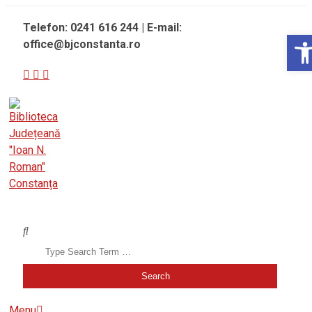
Skip
Telefon: 0241 616 244 | E-mail:
to
Ope
office@bjconstanta.ro
content
BIBLIOTECA JUDEȚEANĂ "IOAN N. ROMAN" CONSTANȚA
Search
Secondary
Menu