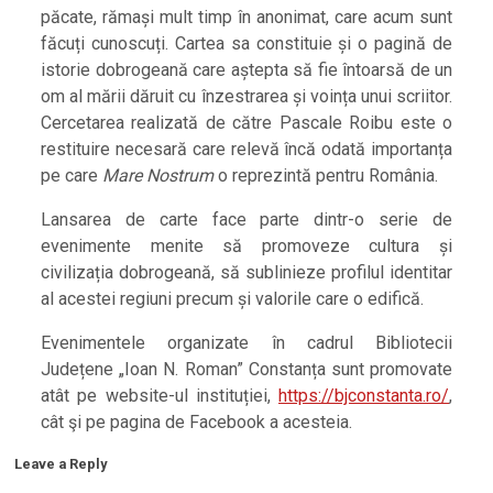
păcate, rămași mult timp în anonimat, care acum sunt
făcuți cunoscuți. Cartea sa constituie și o pagină de
istorie dobrogeană care aștepta să fie întoarsă de un
om al mării dăruit cu înzestrarea și voința unui scriitor.
Cercetarea realizată de către Pascale Roibu este o
restituire necesară care relevă încă odată importanța
pe care
Mare Nostrum
o reprezintă pentru România.
Lansarea de carte face parte dintr-o serie de
evenimente menite să promoveze cultura și
civilizația dobrogeană, să sublinieze profilul identitar
al acestei regiuni precum și valorile care o edifică.
Evenimentele organizate în cadrul Bibliotecii
Județene „Ioan N. Roman” Constanța sunt promovate
atât pe website-ul instituției,
https://bjconstanta.ro/
,
cât şi pe pagina de Facebook a acesteia.
2022-
Leave a Reply
03-