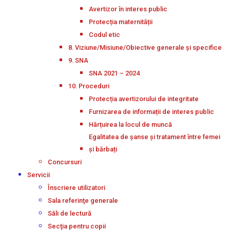
Avertizor în interes public
Protecția maternității
Codul etic
8. Viziune/Misiune/Obiective generale și specifice
9. SNA
SNA 2021 – 2024
10. Proceduri
Protecția avertizorului de integritate
Furnizarea de informații de interes public
Hărțuirea la locul de muncă
Egalitatea de șanse și tratament între femei
și bărbați
Concursuri
Servicii
Înscriere utilizatori
Sala referinţe generale
Săli de lectură
Secţia pentru copii