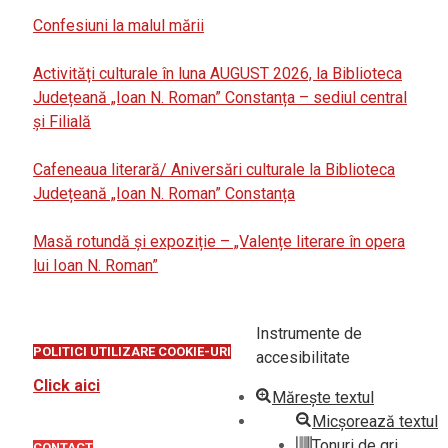
Confesiuni la malul mării
Activități culturale în luna AUGUST 2026, la Biblioteca
Județeană „Ioan N. Roman” Constanța – sediul central
și Filială
Cafeneaua literară/ Aniversări culturale la Biblioteca
Județeană „Ioan N. Roman” Constanța
Masă rotundă și expoziție – „Valențe literare în opera
lui Ioan N. Roman”
Instrumente de
POLITICI UTILIZARE COOKIE-URI
accesibilitate
Click aici
Mărește textul
Micșorează textul
Tonuri de gri
CONTACT