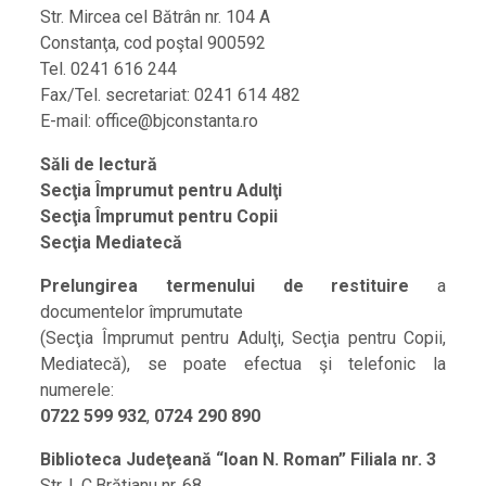
Str. Mircea cel Bătrân nr. 104 A
Constanţa, cod poştal 900592
Tel. 0241 616 244
Fax/Tel. secretariat: 0241 614 482
E-mail: office@bjconstanta.ro
Săli de lectură
Secţia Împrumut pentru Adulţi
Secţia Împrumut pentru Copii
Secţia Mediatecă
Prelungirea termenului de restituire
a
documentelor împrumutate
(Secţia Împrumut pentru Adulţi, Secţia pentru Copii,
Mediatecă), se poate efectua şi telefonic la
numerele:
0722 599 932
,
0724 290 890
Biblioteca Judeţeană “Ioan N. Roman” Filiala nr. 3
Str. I. C.Brătianu nr. 68