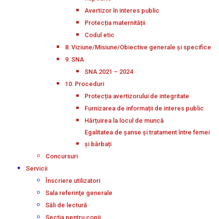
Avertizor în interes public
Protecția maternității
Codul etic
8. Viziune/Misiune/Obiective generale și specifice
9. SNA
SNA 2021 – 2024
10. Proceduri
Protecția avertizorului de integritate
Furnizarea de informații de interes public
Hărțuirea la locul de muncă
Egalitatea de șanse și tratament între femei
și bărbați
Concursuri
Servicii
Înscriere utilizatori
Sala referinţe generale
Săli de lectură
Secţia pentru copii