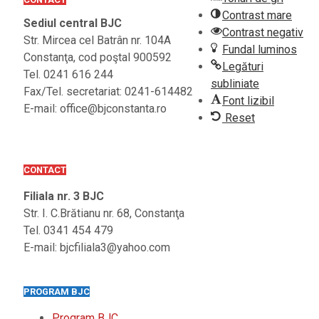
Contrast mare
Sediul central BJC
Contrast negativ
Str. Mircea cel Batrân nr. 104A
Fundal luminos
Constanţa, cod poştal 900592
Legături
Tel. 0241 616 244
subliniate
Fax/Tel. secretariat: 0241-614482
Font lizibil
E-mail: office@bjconstanta.ro
Reset
CONTACT
Filiala nr. 3 BJC
Str. I. C.Brătianu nr. 68, Constanţa
Tel. 0341 454 479
E-mail: bjcfiliala3@yahoo.com
PROGRAM BJC
Program BJC