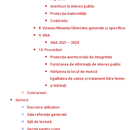
Avertizor în interes public
Protecția maternității
Codul etic
8. Viziune/Misiune/Obiective generale și specifice
9. SNA
SNA 2021 – 2024
10. Proceduri
Protecția avertizorului de integritate
Furnizarea de informații de interes public
Hărțuirea la locul de muncă
Egalitatea de șanse și tratament între femei
și bărbați
Concursuri
Servicii
Înscriere utilizatori
Sala referinţe generale
Săli de lectură
Secţia pentru copii