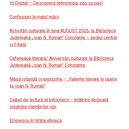
Hi Digital – Descoperă tehnologia, pas cu pas!
Confesiuni la malul mării
Activități culturale în luna AUGUST 2026, la Biblioteca
Județeană „Ioan N. Roman” Constanța – sediul central
și Filială
Cafeneaua literară/ Aniversări culturale la Biblioteca
Județeană „Ioan N. Roman” Constanța
Masă rotundă și expoziție – „Valențe literare în opera
lui Ioan N. Roman”
Clubul de lectură al bibliotecii – întâlnire dedicată
creațiilor membrilor săi
Eminescu în limba ebraică