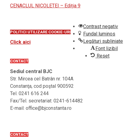
CENACLUL NICOLETEI – Ediția 9
Contrast negativ
POLITICI UTILIZARE COOKIE-URI
Fundal luminos
Legături subliniate
Click aici
Font lizibil
Reset
CONTACT
Sediul central BJC
Str. Mircea cel Batrân nr. 104A
Constanţa, cod poştal 900592
Tel. 0241 616 244
Fax/Tel. secretariat: 0241-614482
E-mail: office@bjconstanta.ro
CONTACT