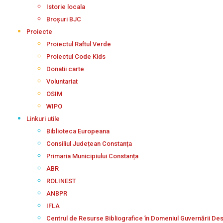
Istorie locala
Broșuri BJC
Proiecte
Proiectul Raftul Verde
Proiectul Code Kids
Donatii carte
Voluntariat
OSIM
WIPO
Linkuri utile
Biblioteca Europeana
Consiliul Județean Constanța
Primaria Municipiului Constanța
ABR
ROLINEST
ANBPR
IFLA
Centrul de Resurse Bibliografice în Domeniul Guvernării De