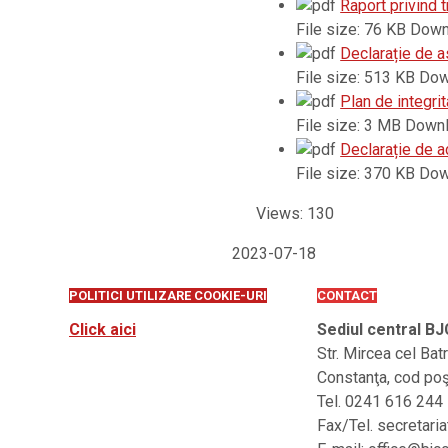
Raport privind 
File size:
76 KB
Down
Declarație de
File size:
513 KB
Dow
Plan de integri
File size:
3 MB
Downl
Declarație de 
File size:
370 KB
Dow
Views: 130
2023-07-18
POLITICI UTILIZARE COOKIE-URI
CONTACT
Click aici
Sediul central BJ
Str. Mircea cel Bat
Constanţa, cod po
Tel. 0241 616 244
Fax/Tel. secretari