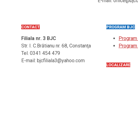
E-mail: office@bjc
CONTACT
PROGRAM BJC
Filiala nr. 3 BJC
Program
Str. I. C.Brătianu nr. 68, Constanţa
Program 
Tel. 0341 454 479
E-mail: bjcfiliala3@yahoo.com
LOCALIZARE