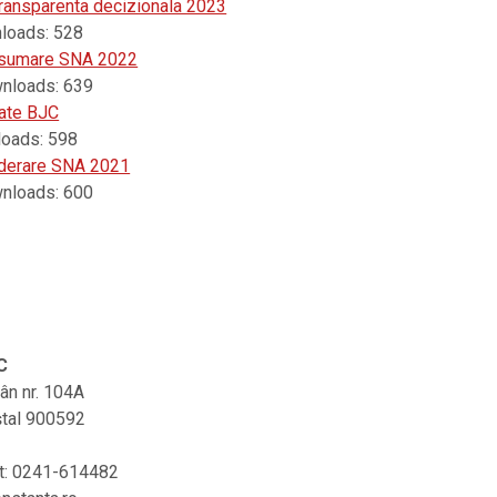
transparenta decizionala 2023
loads:
528
 asumare SNA 2022
nloads:
639
tate BJC
oads:
598
aderare SNA 2021
nloads:
600
C
rân nr. 104A
ştal 900592
at: 0241-614482