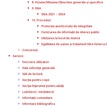
8. Viziune/Misiune/Obiective generale și specifice
9. SNA
SNA 2021 – 2024
10. Proceduri
Protecția avertizorului de integritate
Furnizarea de informații de interes public
Hărțuirea la locul de muncă
Egalitatea de șanse și tratament între femei și 
Concursuri
Servicii
Înscriere utilizatori
Sala referinţe generale
Săli de lectură
Secţia pentru copii
Secţia împrumut pentru adulţi
Ludotecă / mediatecă
Informații comunitare
Informare bibliografica