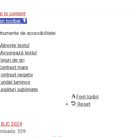
p to content
en toolbar
trumente de accesibilitate
Mărește textul
Micșorează textul
Tonuri de gri
Contrast mare
Contrast negativ
Fundal luminos
Legături subliniate
Font lizibil
Reset
 BJC 2024
nloads:
559