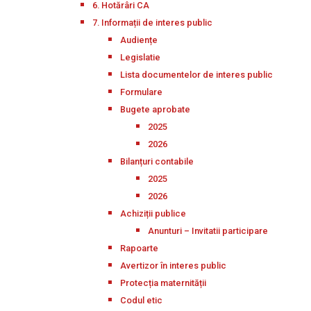
6. Hotărâri CA
7. Informații de interes public
Audiențe
Legislatie
Lista documentelor de interes public
Formulare
Bugete aprobate
2025
2026
Bilanțuri contabile
2025
2026
Achiziții publice
Anunturi – Invitatii participare
Rapoarte
Avertizor în interes public
Protecția maternității
Codul etic