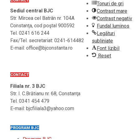
CONTACT
Tonuri de gri
Sediul central BJC
Contrast mare
Str. Mircea cel Batrân nr. 104A
Contrast negativ
Constanţa, cod poştal 900592
Fundal luminos
Tel. 0241 616 244
Legături
Fax/Tel. secretariat: 0241-614482
subliniate
E-mail: office@bjconstanta.ro
Font lizibil
Reset
CONTACT
Filiala nr. 3 BJC
Str. I. C.Brătianu nr. 68, Constanţa
Tel. 0341 454 479
E-mail: bjcfiliala3@yahoo.com
PROGRAM BJC