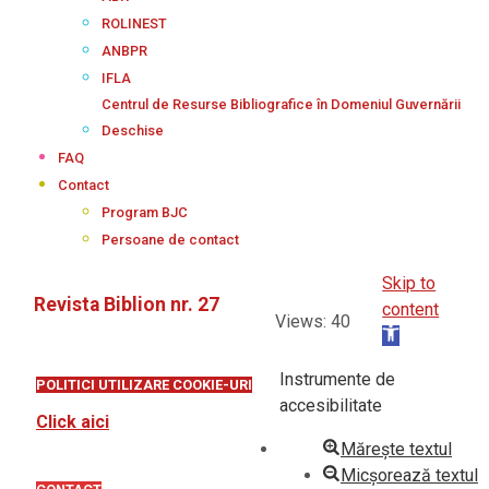
ROLINEST
ANBPR
IFLA
Centrul de Resurse Bibliografice în Domeniul Guvernării
Deschise
FAQ
Contact
Program BJC
Persoane de contact
Skip to
Revista Biblion nr. 27
content
Views: 40
Open
toolbar
2026-
Instrumente de
POLITICI UTILIZARE COOKIE-URI
05-
accesibilitate
26
Click aici
Mărește textul
Micșorează textul