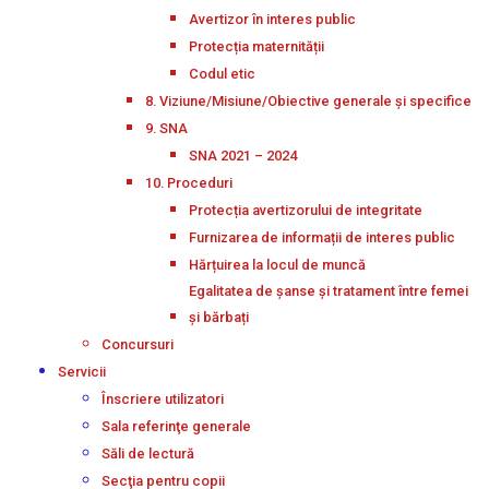
Avertizor în interes public
Protecția maternității
Codul etic
8. Viziune/Misiune/Obiective generale și specifice
9. SNA
SNA 2021 – 2024
10. Proceduri
Protecția avertizorului de integritate
Furnizarea de informații de interes public
Hărțuirea la locul de muncă
Egalitatea de șanse și tratament între femei
și bărbați
Concursuri
Servicii
Înscriere utilizatori
Sala referinţe generale
Săli de lectură
Secţia pentru copii