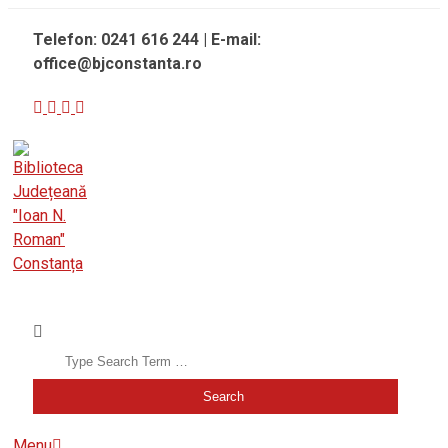
Skip
Telefon: 0241 616 244 | E-mail:
to
office@bjconstanta.ro
content
BIBLIOTECA JUDEȚEANĂ "IOAN N. ROMAN" CONSTANȚA
Search
Secondary
Menu