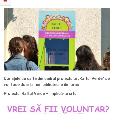
Menu
Donațiile de carte din cadrul proiectului „Raftul Verde” se
vor face doar la minibibliotecile din oraș
2024-
Proiectul Raftul Verde – Implică-te și tu!
11-
2022-
01
11-
09