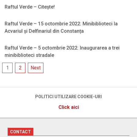
04
11-
Raftul Verde – Citește!
01
2022-
11-
Raftul Verde – 15 octombrie 2022: Minibiblioteci la
01
Acvariul și Delfinariul din Constanța
2022-
10-
Raftul Verde – 5 octombrie 2022: Inaugurarea a trei
26
minibiblioteci stradale
2022-
Posts
1
2
Next
10-
navigation
05
POLITICI UTILIZARE COOKIE-URI
Click aici
CONTACT