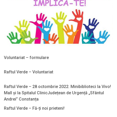
Voluntariat – formulare
2022-
11-
Raftul Verde – Voluntariat
08
2022-
11-
Raftul Verde – 28 octombrie 2022: Minibiblioteci la Vivo!
08
Mall și la Spitalul ClinicJudețean de Urgență „Sfântul
Andrei” Constanța
2022-
Raftul Verde – Fă-ți noi prieteni!
11-
2022-