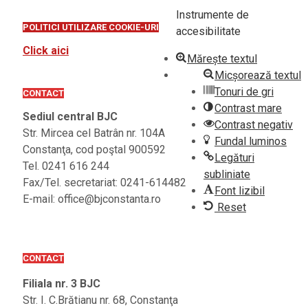
Instrumente de
POLITICI UTILIZARE COOKIE-URI
accesibilitate
Click aici
Mărește textul
Micșorează textul
Tonuri de gri
CONTACT
Contrast mare
Sediul central BJC
Contrast negativ
Str. Mircea cel Batrân nr. 104A
Fundal luminos
Constanţa, cod poştal 900592
Legături
Tel. 0241 616 244
subliniate
Fax/Tel. secretariat: 0241-614482
Font lizibil
E-mail: office@bjconstanta.ro
Reset
CONTACT
Filiala nr. 3 BJC
Str. I. C.Brătianu nr. 68, Constanţa