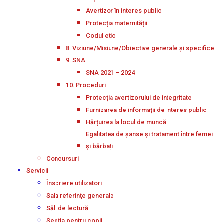
Avertizor în interes public
Protecția maternității
Codul etic
8. Viziune/Misiune/Obiective generale și specifice
9. SNA
SNA 2021 – 2024
10. Proceduri
Protecția avertizorului de integritate
Furnizarea de informații de interes public
Hărțuirea la locul de muncă
Egalitatea de șanse și tratament între femei
și bărbați
Concursuri
Servicii
Înscriere utilizatori
Sala referinţe generale
Săli de lectură
Secţia pentru copii