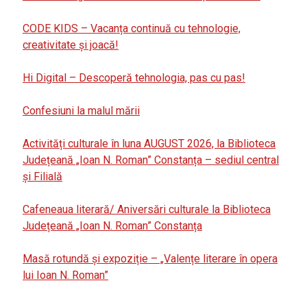
CODE KIDS – Vacanța continuă cu tehnologie,
creativitate și joacă!
Hi Digital – Descoperă tehnologia, pas cu pas!
Confesiuni la malul mării
Activități culturale în luna AUGUST 2026, la Biblioteca
Județeană „Ioan N. Roman” Constanța – sediul central
și Filială
Cafeneaua literară/ Aniversări culturale la Biblioteca
Județeană „Ioan N. Roman” Constanța
Masă rotundă și expoziție – „Valențe literare în opera
lui Ioan N. Roman”