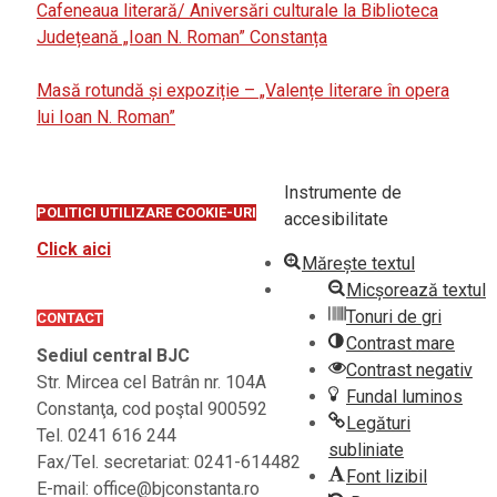
Cafeneaua literară/ Aniversări culturale la Biblioteca
Județeană „Ioan N. Roman” Constanța
Masă rotundă și expoziție – „Valențe literare în opera
lui Ioan N. Roman”
Instrumente de
POLITICI UTILIZARE COOKIE-URI
accesibilitate
Click aici
Mărește textul
Micșorează textul
Tonuri de gri
CONTACT
Contrast mare
Sediul central BJC
Contrast negativ
Str. Mircea cel Batrân nr. 104A
Fundal luminos
Constanţa, cod poştal 900592
Legături
Tel. 0241 616 244
subliniate
Fax/Tel. secretariat: 0241-614482
Font lizibil
E-mail: office@bjconstanta.ro