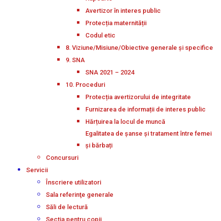
Avertizor în interes public
Protecția maternității
Codul etic
8. Viziune/Misiune/Obiective generale și specifice
9. SNA
SNA 2021 – 2024
10. Proceduri
Protecția avertizorului de integritate
Furnizarea de informații de interes public
Hărțuirea la locul de muncă
Egalitatea de șanse și tratament între femei
și bărbați
Concursuri
Servicii
Înscriere utilizatori
Sala referinţe generale
Săli de lectură
Secţia pentru copii