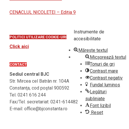
CENACLUL NICOLETEI – Ediția 9
Instrumente de
POLITICI UTILIZARE COOKIE-URI
accesibilitate
Click aici
Mărește textul
Micșorează textul
Tonuri de gri
CONTACT
Contrast mare
Sediul central BJC
Contrast negativ
Str. Mircea cel Batrân nr. 104A
Fundal luminos
Constanţa, cod poştal 900592
Legături
Tel. 0241 616 244
subliniate
Fax/Tel. secretariat: 0241-614482
Font lizibil
E-mail: office@bjconstanta.ro
Reset