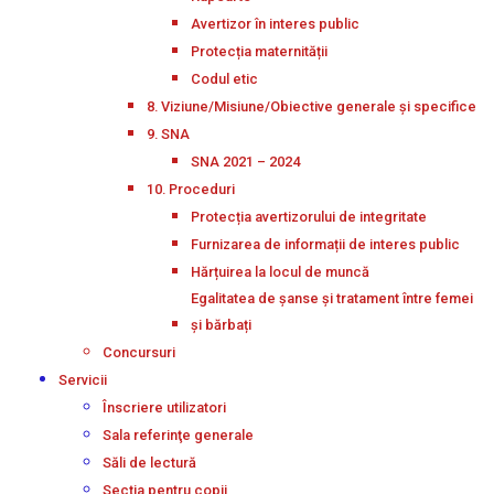
Avertizor în interes public
Protecția maternității
Codul etic
8. Viziune/Misiune/Obiective generale și specifice
9. SNA
SNA 2021 – 2024
10. Proceduri
Protecția avertizorului de integritate
Furnizarea de informații de interes public
Hărțuirea la locul de muncă
Egalitatea de șanse și tratament între femei
și bărbați
Concursuri
Servicii
Înscriere utilizatori
Sala referinţe generale
Săli de lectură
Secţia pentru copii