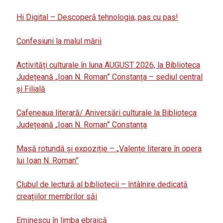
Hi Digital – Descoperă tehnologia, pas cu pas!
Confesiuni la malul mării
Activități culturale în luna AUGUST 2026, la Biblioteca
Județeană „Ioan N. Roman” Constanța – sediul central
și Filială
Cafeneaua literară/ Aniversări culturale la Biblioteca
Județeană „Ioan N. Roman” Constanța
Masă rotundă și expoziție – „Valențe literare în opera
lui Ioan N. Roman”
Clubul de lectură al bibliotecii – întâlnire dedicată
creațiilor membrilor săi
Eminescu în limba ebraică