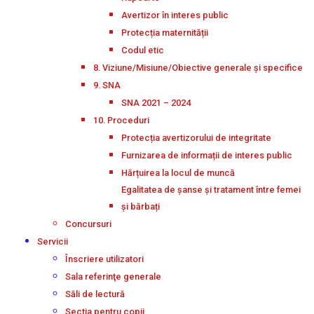
Avertizor în interes public
Protecția maternității
Codul etic
8. Viziune/Misiune/Obiective generale și specifice
9. SNA
SNA 2021 – 2024
10. Proceduri
Protecția avertizorului de integritate
Furnizarea de informații de interes public
Hărțuirea la locul de muncă
Egalitatea de șanse și tratament între femei
și bărbați
Concursuri
Servicii
Înscriere utilizatori
Sala referinţe generale
Săli de lectură
Secţia pentru copii