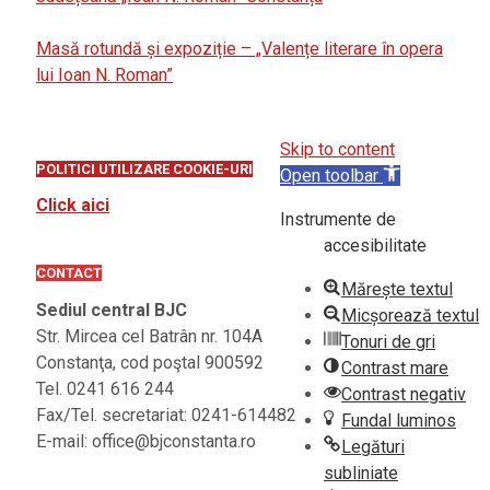
Masă rotundă și expoziție – „Valențe literare în opera
lui Ioan N. Roman”
Skip to content
POLITICI UTILIZARE COOKIE-URI
Open toolbar
Click aici
Instrumente de
accesibilitate
CONTACT
Mărește textul
Sediul central BJC
Micșorează textul
Str. Mircea cel Batrân nr. 104A
Tonuri de gri
Constanţa, cod poştal 900592
Contrast mare
Tel. 0241 616 244
Contrast negativ
Fax/Tel. secretariat: 0241-614482
Fundal luminos
E-mail: office@bjconstanta.ro
Legături
subliniate