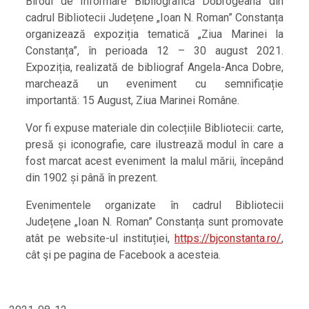
Biroul de Informare Bibliografică Dobrogeană din
cadrul Bibliotecii Județene „Ioan N. Roman” Constanța
organizează expoziția tematică „Ziua Marinei la
Constanța”, în perioada 12 – 30 august 2021.
Expoziția, realizată de bibliograf Angela-Anca Dobre,
marchează un eveniment cu semnificație
importantă: 15 August, Ziua Marinei Române.
Vor fi expuse materiale din colecțiile Bibliotecii: carte,
presă și iconografie, care ilustrează modul în care a
fost marcat acest eveniment la malul mării, începând
din 1902 și până în prezent.
Evenimentele organizate în cadrul Bibliotecii
Județene „Ioan N. Roman” Constanța sunt promovate
atât pe website-ul instituției,
https://bjconstanta.ro/
,
cât şi pe pagina de Facebook a acesteia.