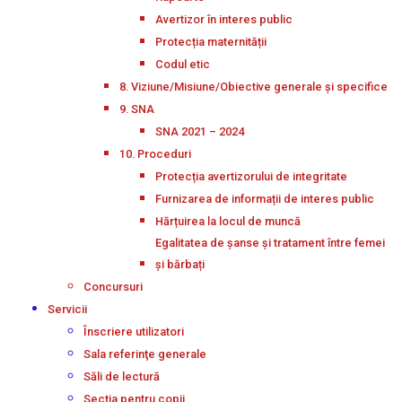
Avertizor în interes public
Protecția maternității
Codul etic
8. Viziune/Misiune/Obiective generale și specifice
9. SNA
SNA 2021 – 2024
10. Proceduri
Protecția avertizorului de integritate
Furnizarea de informații de interes public
Hărțuirea la locul de muncă
Egalitatea de șanse și tratament între femei
și bărbați
Concursuri
Servicii
Înscriere utilizatori
Sala referinţe generale
Săli de lectură
Secţia pentru copii