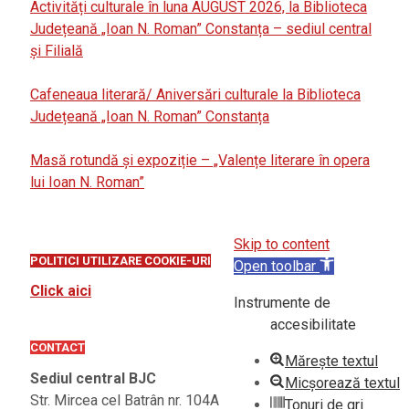
Activități culturale în luna AUGUST 2026, la Biblioteca
Județeană „Ioan N. Roman” Constanța – sediul central
și Filială
Cafeneaua literară/ Aniversări culturale la Biblioteca
Județeană „Ioan N. Roman” Constanța
Masă rotundă și expoziție – „Valențe literare în opera
lui Ioan N. Roman”
Skip to content
POLITICI UTILIZARE COOKIE-URI
Open toolbar
Click aici
Instrumente de
accesibilitate
CONTACT
Mărește textul
Sediul central BJC
Micșorează textul
Str. Mircea cel Batrân nr. 104A
Tonuri de gri