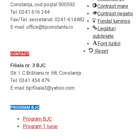
Constanţa, cod poştal 900592
Contrast mare
Tel. 0241 616 244
Contrast negativ
Fax/Tel. secretariat: 0241-614482
Fundal luminos
E-mail: office@bjconstanta.ro
Legături
subliniate
Font lizibil
Reset
CONTACT
Filiala nr. 3 BJC
Str. I. C.Brătianu nr. 68, Constanţa
Tel. 0341 454 479
E-mail: bjcfiliala3@yahoo.com
PROGRAM BJC
Program BJC
Program 1 Iunie