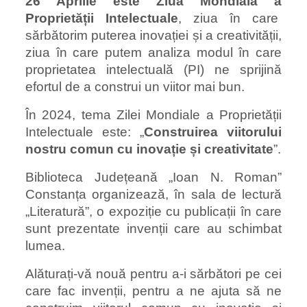
26 Aprilie este Ziua Mondială a
Proprietății Intelectuale
, ziua în care
sărbătorim puterea inovației și a creativității,
ziua în care putem analiza modul în care
proprietatea intelectuală (PI) ne sprijină
efortul de a construi un viitor mai bun.
În 2024, tema Zilei Mondiale a Proprietății
Intelectuale este: „
Construirea viitorului
nostru comun cu inovație și creativitate
”.
Biblioteca Județeană „Ioan N. Roman”
Constanța organizează, în sala de lectură
„Literatură”, o expoziție cu publicații în care
sunt prezentate invenții care au schimbat
lumea.
Alăturați-vă nouă pentru a-i sărbători pe cei
care fac invenții, pentru a ne ajuta să ne