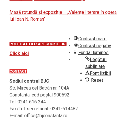
Masă rotundă și expoziție – „Valențe literare în opera
lui Ioan N. Roman”
Contrast mare
POLITICI UTILIZARE COOKIE-URI
Contrast negativ
Fundal luminos
Click aici
Legături
subliniate
CONTACT
Font lizibil
Reset
Sediul central BJC
Str. Mircea cel Batrân nr. 104A
Constanţa, cod poştal 900592
Tel. 0241 616 244
Fax/Tel. secretariat: 0241-614482
E-mail: office@bjconstanta.ro