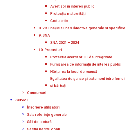
Avertizor în interes public
Protecția maternității
Codul etic
8. Viziune/Misiune/Obiective generale și specifice
9. SNA
SNA 2021 – 2024
10. Proceduri
Protecția avertizorului de integritate
Furnizarea de informații de interes public
Hărțuirea la locul de muncă
Egalitatea de șanse și tratament între femei
și bărbați
Concursuri
Servicii
Înscriere utilizatori
Sala referinţe generale
Săli de lectură
Secţia pentru copii