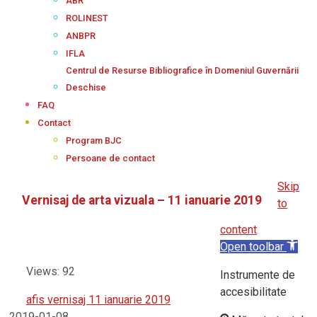
ABR
ROLINEST
ANBPR
IFLA
Centrul de Resurse Bibliografice în Domeniul Guvernării
Deschise
FAQ
Contact
Program BJC
Persoane de contact
Skip
Vernisaj de arta vizuala – 11 ianuarie 2019
to
content
Open toolbar
Views: 92
Instrumente de
accesibilitate
afis vernisaj 11 ianuarie 2019
2019-01-08