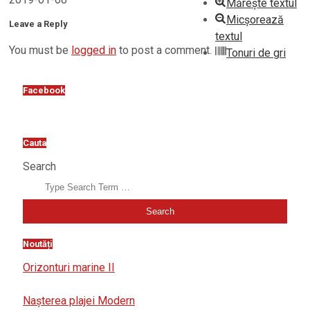
Mărește textul
Micșorează
Leave a Reply
textul
You must be
logged in
to post a comment.
Tonuri de gri
Facebook
Cauta
Search
Noutăți
Orizonturi marine II
Nașterea plajei Modern