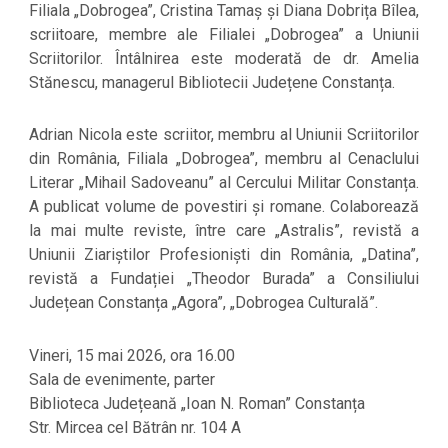
Filiala „Dobrogea”, Cristina Tamaș și Diana Dobrița Bîlea,
scriitoare, membre ale Filialei „Dobrogea” a Uniunii
Scriitorilor. Întâlnirea este moderată de dr. Amelia
Stănescu, managerul Bibliotecii Județene Constanța.
Adrian Nicola este scriitor, membru al Uniunii Scriitorilor
din România, Filiala „Dobrogea”, membru al Cenaclului
Literar „Mihail Sadoveanu” al Cercului Militar Constanța.
A publicat volume de povestiri și romane. Colaborează
la mai multe reviste, între care „Astralis”, revistă a
Uniunii Ziariștilor Profesioniști din România, „Datina”,
revistă a Fundației „Theodor Burada” a Consiliului
Județean Constanța „Agora”, „Dobrogea Culturală”.
Vineri, 15 mai 2026, ora 16.00
Sala de evenimente, parter
Biblioteca Județeană „Ioan N. Roman” Constanța
Str. Mircea cel Bătrân nr. 104 A