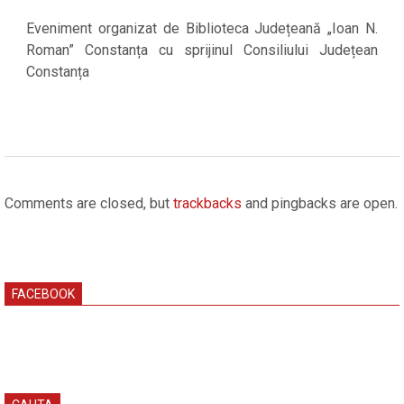
Eveniment organizat de Biblioteca Județeană „Ioan N.
Roman” Constanța cu sprijinul Consiliului Județean
Constanța
2026-
05-
Comments are closed, but
trackbacks
and pingbacks are open.
11
FACEBOOK