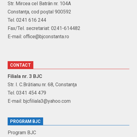
Str. Mircea cel Batrân nr. 104A
Constanţa, cod poştal 900592
Tel. 0241 616 244
Fax/Tel. secretariat: 0241-614482
E-mail: office@bjconstanta.ro
CONTACT
Filiala nr. 3 BJC
Str. I. C.Brătianu nr. 68, Constanţa
Tel. 0341 454 479
E-mail: bjcfiliala3@yahoo.com
PROGRAM BJC
Program BJC