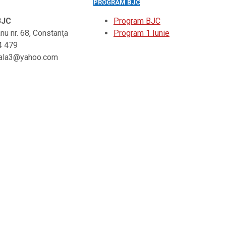
PROGRAM BJC
 BJC
Program BJC
ianu nr. 68, Constanţa
Program 1 Iunie
4 479
iliala3@yahoo.com