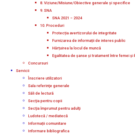
8. Viziune/Misiune/Obiective generale și specifice
9. SNA
SNA 2021 – 2024
10. Proceduri
Protecția avertizorului de integritate
Furnizarea de informații de interes public
Hărțuirea la locul de muncă
Egalitatea de șanse și tratament între femei și 
Concursuri
Servicii
Înscriere utilizatori
Sala referinţe generale
Săli de lectură
Secţia pentru copii
Secţia împrumut pentru adulţi
Ludotecă / mediatecă
Informații comunitare
Informare bibliografica