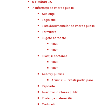
6. Hotărâri CA
7. Informații de interes public
Audiențe
Legislatie
Lista documentelor de interes public
Formulare
Bugete aprobate
2025
2026
Bilanțuri contabile
2025
2026
Achiziții publice
Anunturi – Invitatii participare
Rapoarte
Avertizor în interes public
Protecția maternității
Codul etic