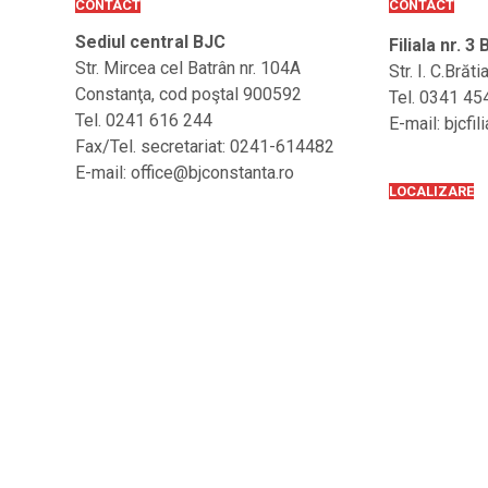
CONTACT
CONTACT
Sediul central BJC
Filiala nr. 3
Str. Mircea cel Batrân nr. 104A
Str. I. C.Brăt
Constanţa, cod poştal 900592
Tel. 0341 45
Tel. 0241 616 244
E-mail: bjcf
Fax/Tel. secretariat: 0241-614482
E-mail: office@bjconstanta.ro
LOCALIZARE