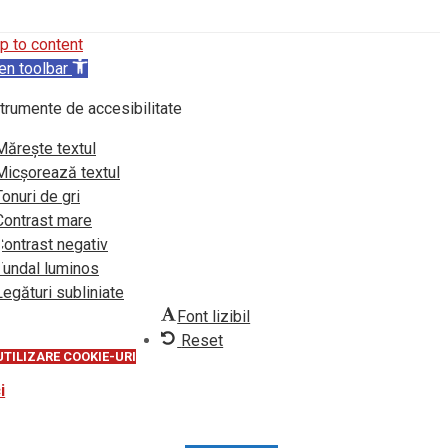
p to content
en toolbar
trumente de accesibilitate
Mărește textul
Micșorează textul
Tonuri de gri
Contrast mare
Contrast negativ
Fundal luminos
Legături subliniate
Font lizibil
Reset
UTILIZARE COOKIE-URI
i