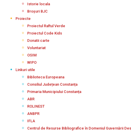
Istorie locala
Broșuri BJC
Proiecte
Proiectul Raftul Verde
Proiectul Code Kids
Donatii carte
Voluntariat
OSIM
WIPO
Linkuri utile
Biblioteca Europeana
Consiliul Județean Constanța
Primaria Municipiului Constanța
ABR
ROLINEST
ANBPR
IFLA
Centrul de Resurse Bibliografice în Domeniul Guvernării De