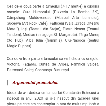
Cea de-a doua parte a turneului (7-17 martie) a cuprins
orașele: Gura Humorului (Pizzeria La Bomba 2.9),
Câmpulung Moldovenesc (Muzeul Arta Lemnului),
Suceava (Art Rock Café), Fălticeni (Sala „Draga Olteanu
Matei”), Iași (Teatrul din Stejar), Piatra Neamț (Teatrul
Tandem), Mediaș (sinagoga Sf. Margareta), Târgu Mureș
(3g Hub), Alba Iulia (frammʾs), Cluj-Napoca (teatrul
Magic Puppet).
Cea de-a treia parte a turneului se va încheia cu orașele:
Victoria, Făgăraș, Curtea de Argeș, Râmnicu Vâlcea,
Petroșani, Galați, Constanța, București.
Argumentul proiectului:
Ideea de a-i dedica un turneu lui Constantin Brâncuși a
început în anul 2020 și s-a născut din tăcerea unei
pietre pe care am contemplat-o atât de mult timp încât a