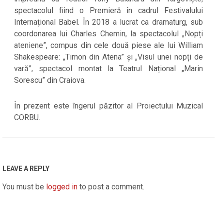
spectacolul fiind o Premieră în cadrul Festivalului
Internațional Babel. În 2018 a lucrat ca dramaturg, sub
coordonarea lui Charles Chemin, la spectacolul „Nopți
ateniene”, compus din cele două piese ale lui William
Shakespeare: „Timon din Atena” și „Visul unei nopți de
vară”, spectacol montat la Teatrul Național „Marin
Sorescu” din Craiova.
În prezent este îngerul păzitor al Proiectului Muzical
CORBU.
2022-
04-
20
LEAVE A REPLY
You must be
logged in
to post a comment.