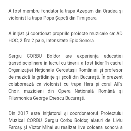
A fost membru fondator la trupa Azepam din Oradea și
violonist la trupa Popa Șapcă din Timișoara.
A inițiat și coordonat propriile proiecte muzicale ca: AD
HOC, 2 fire 2 paie, Intensitate Epic Sonoră.
Sergiu CORBU Boldor are experiența educației
transdisciplinare în lucrul cu tinerii: a fost lider în cadrul
Organizației Naționale Cercetașii României și profesor
de muzică la grădinițe și școli din București. În prezent
colaborează ca violonist cu trupa Hara și corul All’s
Choir, muzicieni din Opera Națională Română și
Filarmonica George Enescu București.
Din 2017 este inițiatorul și coordonatorul Proiectului
Muzical CORBU. Sergiu Corbu Boldor, alături de Liviu
Farcaș și Victor Mihai au realizat live coloana sonoră a