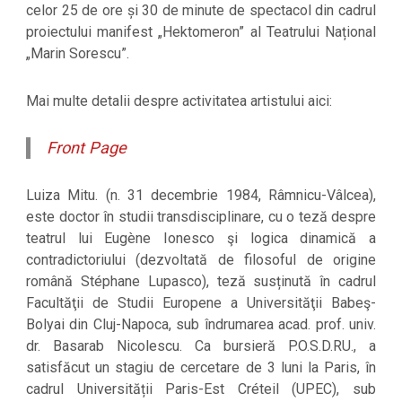
celor 25 de ore și 30 de minute de spectacol din cadrul
proiectului manifest „Hektomeron” al Teatrului Național
„Marin Sorescu”.
Mai multe detalii despre activitatea artistului aici:
Front Page
Luiza Mitu. (n. 31 decembrie 1984, Râmnicu-Vâlcea),
este doctor în studii transdisciplinare, cu o teză despre
teatrul lui Eugène Ionesco şi logica dinamică a
contradictoriului (dezvoltată de filosoful de origine
română Stéphane Lupasco), teză susținută în cadrul
Facultăţii de Studii Europene a Universităţii Babeş-
Bolyai din Cluj-Napoca, sub îndrumarea acad. prof. univ.
dr. Basarab Nicolescu. Ca bursieră P.O.S.D.RU., a
satisfăcut un stagiu de cercetare de 3 luni la Paris, în
cadrul Universității Paris-Est Créteil (UPEC), sub