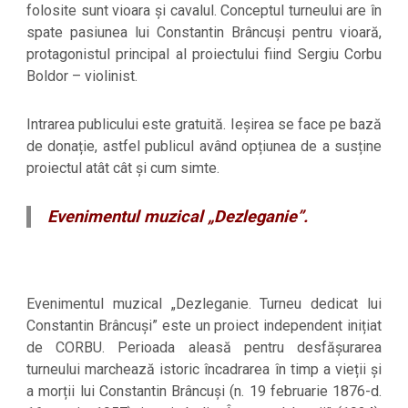
folosite sunt vioara și cavalul. Conceptul turneului are în
spate pasiunea lui Constantin Brâncuși pentru vioară,
protagonistul principal al proiectului fiind Sergiu Corbu
Boldor – violinist.
Intrarea publicului este gratuită. Ieșirea se face pe bază
de donație, astfel publicul având opțiunea de a susține
proiectul atât cât și cum simte.
Evenimentul muzical „Dezleganie”.
Evenimentul muzical „Dezleganie. Turneu dedicat lui
Constantin Brâncuși” este un proiect independent inițiat
de CORBU. Perioada aleasă pentru desfășurarea
turneului marchează istoric încadrarea în timp a vieții și
a morții lui Constantin Brâncuși (n. 19 februarie 1876-d.