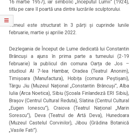
16 martie 1957), iar simbolic „Începutul Lumii” (1924),
titlu pe care îl poartă una dintre lucrările sculptorului.
Turneul este structurat în 3 părți și cuprinde lunile
februarie, martie și aprilie 2022.
Dezlegania de Început de Lume dedicată lui Constantin
Brâncuși a ajuns în prima parte a turneului (2-19
februarie) la publicul din comuna Oarța de Jos –
studioul Al 7-lea Hambar, Oradea (Teatrul Anonim),
Timișoara (Manufactura), Hobița (comuna Peștișani),
Târgu Jiu (Muzeul Național „Constantin Brâncuși”, Alba
Iulia (Arca Noetica), Sibiu (Școala Finlandeză ERI Sibiu),
Brașov (Centrul Cultural Reduta), Slatina (Centrul Cultural
„Eugen Ionescu”), Craiova (Teatrul Național „Marin
Sorescu”), Deva (Teatrul de Artă Deva), Hunedoara
(Muzeul Castelul Corvinilor), Jibou (Grădina Botanică
„Vasile Fati”).