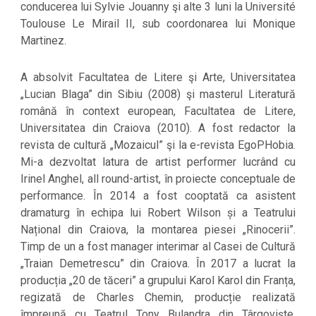
conducerea lui Sylvie Jouanny şi alte 3 luni la Université
Toulouse Le Mirail II, sub coordonarea lui Monique
Martinez.
A absolvit Facultatea de Litere şi Arte, Universitatea
„Lucian Blaga” din Sibiu (2008) şi masterul Literatură
română în context european, Facultatea de Litere,
Universitatea din Craiova (2010). A fost redactor la
revista de cultură „Mozaicul” şi la e-revista EgoPHobia.
Mi-a dezvoltat latura de artist performer lucrând cu
Irinel Anghel, all round-artist, în proiecte conceptuale de
performance. În 2014 a fost cooptată ca asistent
dramaturg în echipa lui Robert Wilson și a Teatrului
Național din Craiova, la montarea piesei „Rinocerii”.
Timp de un a fost manager interimar al Casei de Cultură
„Traian Demetrescu” din Craiova. În 2017 a lucrat la
producția „20 de tăceri” a grupului Karol Karol din Franța,
regizată de Charles Chemin, producție realizată
împreună cu Teatrul Tony Bulandra din Târgoviște,