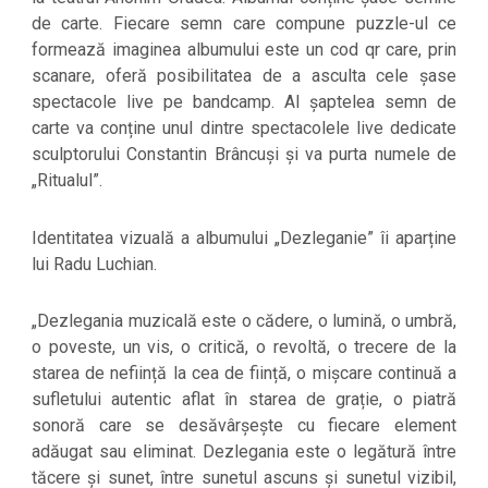
de carte. Fiecare semn care compune puzzle-ul ce
formează imaginea albumului este un cod qr care, prin
scanare, oferă posibilitatea de a asculta cele șase
spectacole live pe bandcamp. Al șaptelea semn de
carte va conține unul dintre spectacolele live dedicate
sculptorului Constantin Brâncuși și va purta numele de
„Ritualul”.
Identitatea vizuală a albumului „Dezleganie” îi aparține
lui Radu Luchian.
„Dezlegania muzicală este o cădere, o lumină, o umbră,
o poveste, un vis, o critică, o revoltă, o trecere de la
starea de neființă la cea de ființă, o mișcare continuă a
sufletului autentic aflat în starea de grație, o piatră
sonoră care se desăvârșește cu fiecare element
adăugat sau eliminat. Dezlegania este o legătură între
tăcere și sunet, între sunetul ascuns și sunetul vizibil,