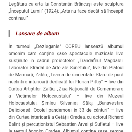
Legătura cu arta lui Constantin Brâncuși este sculptura
„Începutul Lumii” (1924): „Arta nu face decât să înceapă
continuu.”
Lansare de album
În turneul „Dezleganie” CORBU lansează albumul
omonim care conține șase spectacole muzicale live
susținute în cadrul proiectelor: „Trandafirul Magdalei.
Laborator Stradal de Arte ale Sunetului”, live din Platoul
de Marmură, Zalău, „Teama de sinceritate. Stare de pură
neclintire interioară dedicată lui Florian Pittiș” – live din
Curtea Artiștilor, Zalău, „Ziua Națională de Comemorare
a Victimelor Holocaustului” – live din Muzeul
Holocaustului, Șimleu Silvaniei, Sălaj, „Bunavestire
Delicioasă. Ocolul pandemoei în 33 de cânturi” – live
din Curtea interioară a Cetății Oradea, cu actorul Richard
Balint și percuționistul Sebastian Arvai și Sufletul – live
la teatrul Anonim Oradea. Albumul conține șase semne