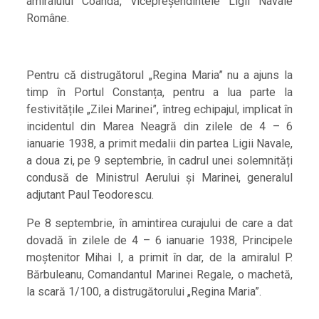
amiralului Coandă, vicepreșendintele Ligii Navale
Române.
Pentru că distrugătorul „Regina Maria” nu a ajuns la
timp în Portul Constanța, pentru a lua parte la
festivitățile „Zilei Marinei”, întreg echipajul, implicat în
incidentul din Marea Neagră din zilele de 4 – 6
ianuarie 1938, a primit medalii din partea Ligii Navale,
a doua zi, pe 9 septembrie, în cadrul unei solemnități
condusă de Ministrul Aerului și Marinei, generalul
adjutant Paul Teodorescu.
Pe 8 septembrie, în amintirea curajului de care a dat
dovadă în zilele de 4 – 6 ianuarie 1938, Principele
moștenitor Mihai I, a primit în dar, de la amiralul P.
Bărbuleanu, Comandantul Marinei Regale, o machetă,
la scară 1/100, a distrugătorului „Regina Maria”.