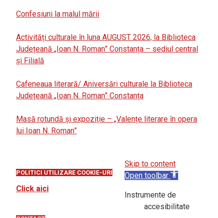
Confesiuni la malul mării
Activități culturale în luna AUGUST 2026, la Biblioteca
Județeană „Ioan N. Roman” Constanța – sediul central
și Filială
Cafeneaua literară/ Aniversări culturale la Biblioteca
Județeană „Ioan N. Roman” Constanța
Masă rotundă și expoziție – „Valențe literare în opera
lui Ioan N. Roman”
Skip to content
POLITICI UTILIZARE COOKIE-URI
Open toolbar
Click aici
Instrumente de
accesibilitate