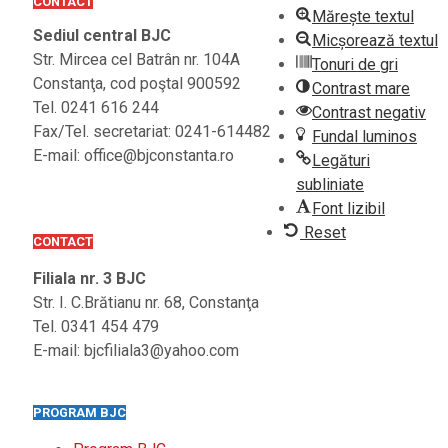
CONTACT
Mărește textul
Sediul central BJC
Micșorează textul
Str. Mircea cel Batrân nr. 104A
Tonuri de gri
Constanţa, cod poştal 900592
Contrast mare
Tel. 0241 616 244
Contrast negativ
Fax/Tel. secretariat: 0241-614482
Fundal luminos
E-mail: office@bjconstanta.ro
Legături
subliniate
Font lizibil
Reset
CONTACT
Filiala nr. 3 BJC
Str. I. C.Brătianu nr. 68, Constanţa
Tel. 0341 454 479
E-mail: bjcfiliala3@yahoo.com
PROGRAM BJC