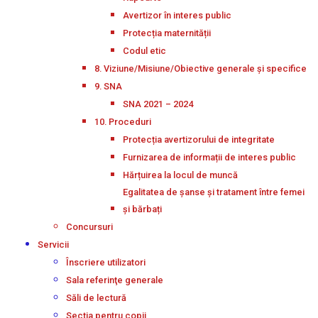
Avertizor în interes public
Protecția maternității
Codul etic
8. Viziune/Misiune/Obiective generale și specifice
9. SNA
SNA 2021 – 2024
10. Proceduri
Protecția avertizorului de integritate
Furnizarea de informații de interes public
Hărțuirea la locul de muncă
Egalitatea de șanse și tratament între femei
și bărbați
Concursuri
Servicii
Înscriere utilizatori
Sala referinţe generale
Săli de lectură
Secţia pentru copii