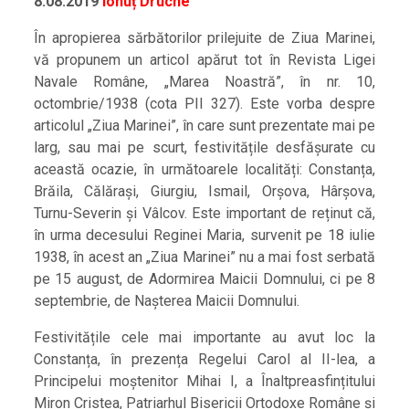
8.08.2019
Ionuț Druche
În apropierea sărbătorilor prilejuite de Ziua Marinei,
vă propunem un articol apărut tot în Revista Ligei
Navale Române, „Marea Noastră”, în nr. 10,
octombrie/1938 (cota PII 327). Este vorba despre
articolul „Ziua Marinei”, în care sunt prezentate mai pe
larg, sau mai pe scurt, festivitățile desfășurate cu
această ocazie, în următoarele localități: Constanța,
Brăila, Călărași, Giurgiu, Ismail, Orșova, Hârșova,
Turnu-Severin și Vâlcov. Este important de reținut că,
în urma decesului Reginei Maria, survenit pe 18 iulie
1938, în acest an „Ziua Marinei” nu a mai fost serbată
pe 15 august, de Adormirea Maicii Domnului, ci pe 8
septembrie, de Nașterea Maicii Domnului.
Festivitățile cele mai importante au avut loc la
Constanța, în prezența Regelui Carol al II-lea, a
Principelui moștenitor Mihai I, a Înaltpreasfințitului
Miron Cristea, Patriarhul Bisericii Ortodoxe Române și