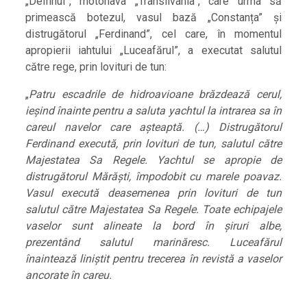
„Delfinul”, motonava „Transilvania”, care urma să
primească botezul, vasul bază „Constanța” și
distrugătorul „Ferdinand”, cel care, în momentul
apropierii iahtului „Luceafărul”, a executat salutul
către rege, prin lovituri de tun:
„
Patru escadrile de hidroavioane brăzdează cerul,
ieșind înainte pentru a saluta yachtul la intrarea sa în
careul navelor care așteaptă. (…) Distrugătorul
Ferdinand execută, prin lovituri de tun, salutul către
Majestatea Sa Regele. Yachtul se apropie de
distrugătorul Mărăști, împodobit cu marele poavaz.
Vasul execută deasemenea prin lovituri de tun
salutul către Majestatea Sa Regele. Toate echipajele
vaselor sunt alineate la bord în șiruri albe,
prezentând salutul marinăresc. Luceafărul
înaintează liniștit pentru trecerea în revistă a vaselor
ancorate în careu.