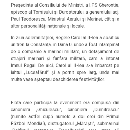
Președinte al Consiliului de Miniștri, a I.P.S Gherontie,
episcop al Tomisului și Durostorului, a generalului adj.
Paul Teodorescu, Ministrul Aerului și Marinei, cât și a
altor personalități naționale și locale.
În ziua solemnităților, Regele Carol al II-lea a sosit cu
un tren la Constanța, în Dana 0, unde a fost întâmpinat
de o companie a marinei militare, un detașament de
străjeri marinari și fanfara militară, care a intonat
Imnul Regal. De aici, Carol al II-lea s-a îmbarcat pe
iahtul „Luceafărul” și a pornit spre larg, unde mai
multe vase așteptau deschiderea festivităților.
Flota care participa la eveniment era compusă din
canoniera „Ghiculescu”, canoniera „Dumitrescu”
(numite astfel după numele a doi eroi din Primul
Război Mondial), distrugătorul „Mărăști”, submarinul