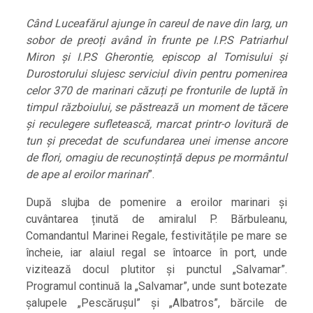
Când Luceafărul ajunge în careul de nave din larg, un
sobor de preoți având în frunte pe I.P.S Patriarhul
Miron și I.P.S Gherontie, episcop al Tomisului și
Durostorului slujesc serviciul divin pentru pomenirea
celor 370 de marinari căzuți pe fronturile de luptă în
timpul războiului, se păstrează un moment de tăcere
și reculegere sufletească, marcat printr-o lovitură de
tun și precedat de scufundarea unei imense ancore
de flori, omagiu de recunoștință depus pe mormântul
de ape al eroilor marinari
”.
După slujba de pomenire a eroilor marinari și
cuvântarea ținută de amiralul P. Bărbuleanu,
Comandantul Marinei Regale, festivitățile pe mare se
încheie, iar alaiul regal se întoarce în port, unde
vizitează docul plutitor și punctul „Salvamar”.
Programul continuă la „Salvamar”, unde sunt botezate
șalupele „Pescărușul” și „Albatros”, bărcile de