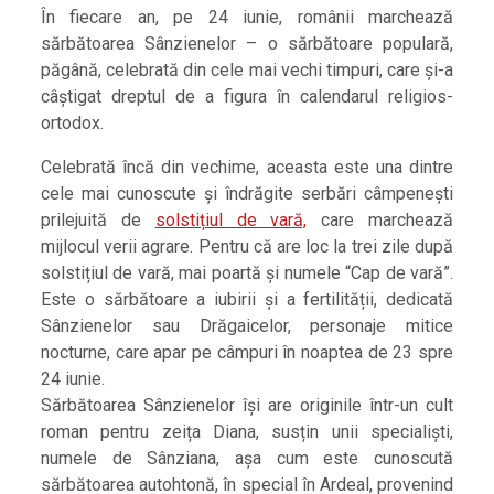
În fiecare an, pe 24 iunie, românii marchează
sărbătoarea Sânzienelor – o sărbătoare populară,
păgână, celebrată din cele mai vechi timpuri, care și-a
câștigat dreptul de a figura în calendarul religios-
ortodox.
Celebrată încă din vechime, aceasta este una dintre
cele mai cunoscute și îndrăgite serbări câmpenești
prilejuită de
solstițiul de vară,
care marchează
mijlocul verii agrare. Pentru că are loc la trei zile după
solstițiul de vară, mai poartă și numele “Cap de vară”.
Este o sărbătoare a iubirii și a fertilității, dedicată
Sânzienelor sau Drăgaicelor, personaje mitice
nocturne, care apar pe câmpuri în noaptea de 23 spre
24 iunie.
Sărbătoarea Sânzienelor își are originile într-un cult
roman pentru zeița Diana, susțin unii specialiști,
numele de Sânziana, așa cum este cunoscută
sărbătoarea autohtonă, în special în Ardeal, provenind