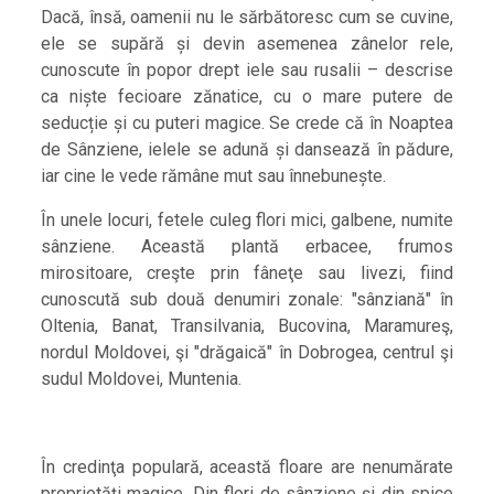
Dacă, însă, oamenii nu le sărbătoresc cum se cuvine,
ele se supără și devin asemenea zânelor rele,
cunoscute în popor drept iele sau rusalii – descrise
ca niște fecioare zănatice, cu o mare putere de
seducție și cu puteri magice. Se crede că în Noaptea
de Sânziene, ielele se adună și dansează în pădure,
iar cine le vede rămâne mut sau înnebunește.
În unele locuri, fetele culeg flori mici, galbene, numite
sânziene. Această plantă erbacee, frumos
mirositoare, creşte prin fâneţe sau livezi, fiind
cunoscută sub două denumiri zonale: ″sânziană″ în
Oltenia, Banat, Transilvania, Bucovina, Maramureş,
nordul Moldovei, şi ″drăgaică″ în Dobrogea, centrul şi
sudul Moldovei, Muntenia.
În credinţa populară, această floare are nenumărate
proprietăţi magice. Din flori de sânziene şi din spice