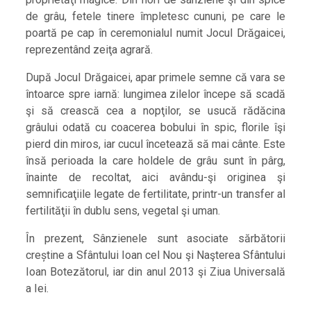
de grâu, fetele tinere împletesc cununi, pe care le
poartă pe cap în ceremonialul numit Jocul Drăgaicei,
reprezentând zeiţa agrară.
După Jocul Drăgaicei, apar primele semne că vara se
întoarce spre iarnă: lungimea zilelor începe să scadă
şi să crească cea a nopţilor, se usucă rădăcina
grâului odată cu coacerea bobului în spic, florile îşi
pierd din miros, iar cucul încetează să mai cânte. Este
însă perioada la care holdele de grâu sunt în pârg,
înainte de recoltat, aici avându-şi originea şi
semnificaţiile legate de fertilitate, printr-un transfer al
fertilităţii în dublu sens, vegetal şi uman.
În prezent, Sânzienele sunt asociate sărbătorii
creștine a Sfântului Ioan cel Nou şi Naşterea Sfântului
Ioan Botezătorul, iar din anul 2013 şi Ziua Universală
a Iei.