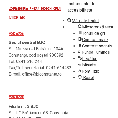
Instrumente de
POLITICI UTILIZARE COOKIE-URI
accesibilitate
Click aici
Mărește textul
Micșorează textul
Tonuri de gri
CONTACT
Contrast mare
Sediul central BJC
Contrast negativ
Str. Mircea cel Batrân nr. 104A
Fundal luminos
Constanţa, cod poştal 900592
Legături
Tel. 0241 616 244
subliniate
Fax/Tel. secretariat: 0241-614482
Font lizibil
E-mail: office@bjconstanta.ro
Reset
CONTACT
Filiala nr. 3 BJC
Str. I. C.Brătianu nr. 68, Constanţa