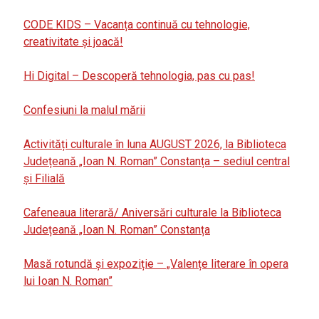
CODE KIDS – Vacanța continuă cu tehnologie,
creativitate și joacă!
Hi Digital – Descoperă tehnologia, pas cu pas!
Confesiuni la malul mării
Activități culturale în luna AUGUST 2026, la Biblioteca
Județeană „Ioan N. Roman” Constanța – sediul central
și Filială
Cafeneaua literară/ Aniversări culturale la Biblioteca
Județeană „Ioan N. Roman” Constanța
Masă rotundă și expoziție – „Valențe literare în opera
lui Ioan N. Roman”