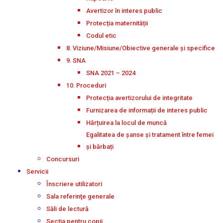
Avertizor în interes public
Protecția maternității
Codul etic
8. Viziune/Misiune/Obiective generale și specifice
9. SNA
SNA 2021 – 2024
10. Proceduri
Protecția avertizorului de integritate
Furnizarea de informații de interes public
Hărțuirea la locul de muncă
Egalitatea de șanse și tratament între femei
și bărbați
Concursuri
Servicii
Înscriere utilizatori
Sala referinţe generale
Săli de lectură
Secţia pentru copii