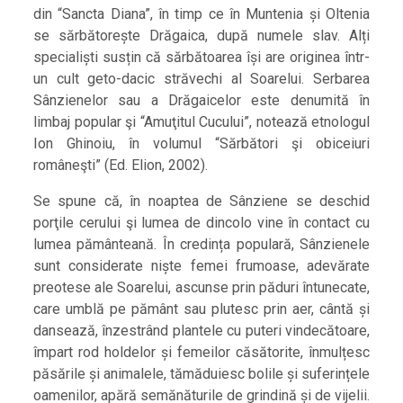
din “Sancta Diana”, în timp ce în Muntenia și Oltenia
se sărbătorește Drăgaica, după numele slav. Alți
specialiști susțin că sărbătoarea își are originea într-
un cult geto-dacic străvechi al Soarelui. Serbarea
Sânzienelor sau a Drăgaicelor este denumită în
limbaj popular şi “Amuţitul Cucului”, notează etnologul
Ion Ghinoiu, în volumul “Sărbători şi obiceiuri
româneşti” (Ed. Elion, 2002).
Se spune că, în noaptea de Sânziene se deschid
porţile cerului şi lumea de dincolo vine în contact cu
lumea pământeană. În credința populară, Sânzienele
sunt considerate niște femei frumoase, adevărate
preotese ale Soarelui, ascunse prin păduri întunecate,
care umblă pe pământ sau plutesc prin aer, cântă și
dansează, înzestrând plantele cu puteri vindecătoare,
împart rod holdelor și femeilor căsătorite, înmulțesc
păsările și animalele, tămăduiesc bolile și suferințele
oamenilor, apără semănăturile de grindină și de vijelii.