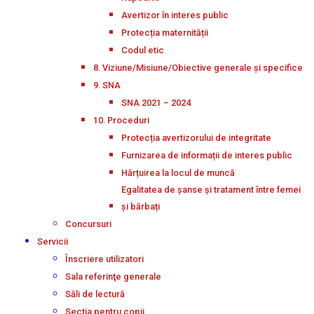
Avertizor în interes public
Protecția maternității
Codul etic
8. Viziune/Misiune/Obiective generale și specifice
9. SNA
SNA 2021 – 2024
10. Proceduri
Protecția avertizorului de integritate
Furnizarea de informații de interes public
Hărțuirea la locul de muncă
Egalitatea de șanse și tratament între femei
și bărbați
Concursuri
Servicii
Înscriere utilizatori
Sala referinţe generale
Săli de lectură
Secţia pentru copii