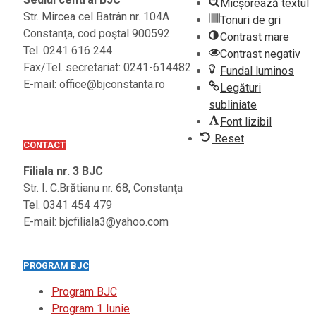
Micșorează textul
Str. Mircea cel Batrân nr. 104A
Tonuri de gri
Constanţa, cod poştal 900592
Contrast mare
Tel. 0241 616 244
Contrast negativ
Fax/Tel. secretariat: 0241-614482
Fundal luminos
E-mail: office@bjconstanta.ro
Legături
subliniate
Font lizibil
Reset
CONTACT
Filiala nr. 3 BJC
Str. I. C.Brătianu nr. 68, Constanţa
Tel. 0341 454 479
E-mail: bjcfiliala3@yahoo.com
PROGRAM BJC
Program BJC
Program 1 Iunie