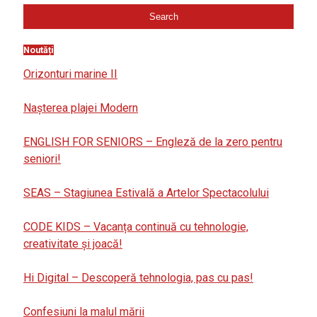
Noutăți
Orizonturi marine II
Nașterea plajei Modern
ENGLISH FOR SENIORS – Engleză de la zero pentru
seniori!
SEAS – Stagiunea Estivală a Artelor Spectacolului
CODE KIDS – Vacanța continuă cu tehnologie,
creativitate și joacă!
Hi Digital – Descoperă tehnologia, pas cu pas!
Confesiuni la malul mării