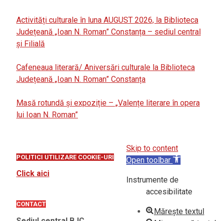
Activități culturale în luna AUGUST 2026, la Biblioteca
Județeană „Ioan N. Roman” Constanța – sediul central
și Filială
Cafeneaua literară/ Aniversări culturale la Biblioteca
Județeană „Ioan N. Roman” Constanța
Masă rotundă și expoziție – „Valențe literare în opera
lui Ioan N. Roman”
Skip to content
POLITICI UTILIZARE COOKIE-URI
Open toolbar
Click aici
Instrumente de
accesibilitate
CONTACT
Mărește textul
Sediul central BJC