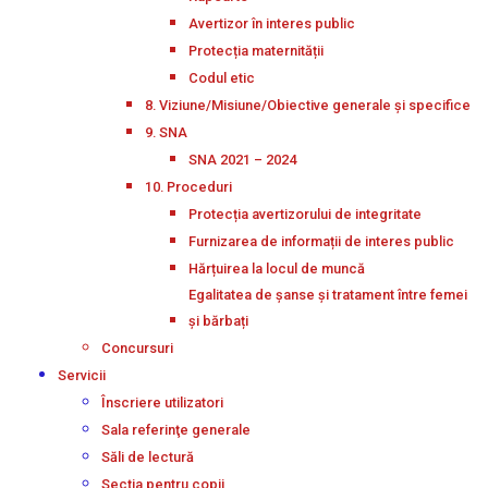
Avertizor în interes public
Protecția maternității
Codul etic
8. Viziune/Misiune/Obiective generale și specifice
9. SNA
SNA 2021 – 2024
10. Proceduri
Protecția avertizorului de integritate
Furnizarea de informații de interes public
Hărțuirea la locul de muncă
Egalitatea de șanse și tratament între femei
și bărbați
Concursuri
Servicii
Înscriere utilizatori
Sala referinţe generale
Săli de lectură
Secţia pentru copii