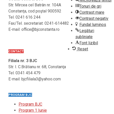
Micșorează textul
Str. Mircea cel Batrân nr. 104A
Tonuri de gri
Constanţa, cod poştal 900592
Contrast mare
Tel. 0241 616 244
Contrast negativ
Fax/Tel. secretariat: 0241-614482
Fundal luminos
E-mail: office@bjconstanta.ro
Legături
subliniate
Font lizibil
Reset
CONTACT
Filiala nr. 3 BJC
Str. I. C.Brătianu nr. 68, Constanţa
Tel. 0341 454 479
E-mail: bjcfiliala3@yahoo.com
PROGRAM BJC
Program BJC
Program 1 Iunie