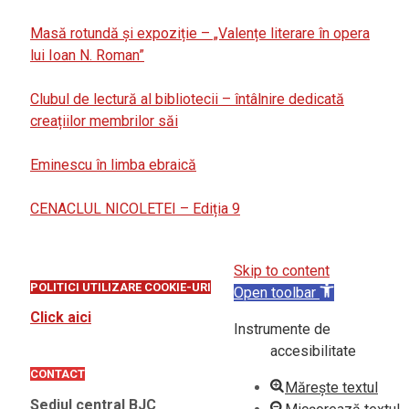
Masă rotundă și expoziție – „Valențe literare în opera
lui Ioan N. Roman”
Clubul de lectură al bibliotecii – întâlnire dedicată
creațiilor membrilor săi
Eminescu în limba ebraică
CENACLUL NICOLETEI – Ediția 9
Skip to content
POLITICI UTILIZARE COOKIE-URI
Open toolbar
Click aici
Instrumente de
accesibilitate
CONTACT
Mărește textul
Sediul central BJC