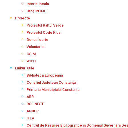
Istorie locala
Broșuri BJC
Proiecte
Proiectul Raftul Verde
Proiectul Code Kids
Donatii carte
Voluntariat
OSIM
WIPO
Linkuri utile
Biblioteca Europeana
Consiliul Județean Constanța
Primaria Municipiului Constanța
ABR
ROLINEST
ANBPR
IFLA
Centrul de Resurse Bibliografice în Domeniul Guvernării De