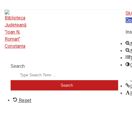
Ski
Op
Ins
BIBLIOTECA JUDEȚEANĂ "IOAN N. ROMAN" CONSTANȚA
Search
Reset