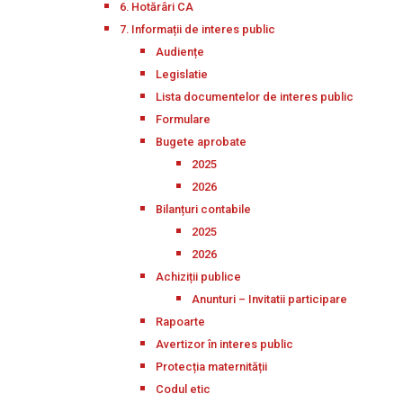
6. Hotărâri CA
7. Informații de interes public
Audiențe
Legislatie
Lista documentelor de interes public
Formulare
Bugete aprobate
2025
2026
Bilanțuri contabile
2025
2026
Achiziții publice
Anunturi – Invitatii participare
Rapoarte
Avertizor în interes public
Protecția maternității
Codul etic