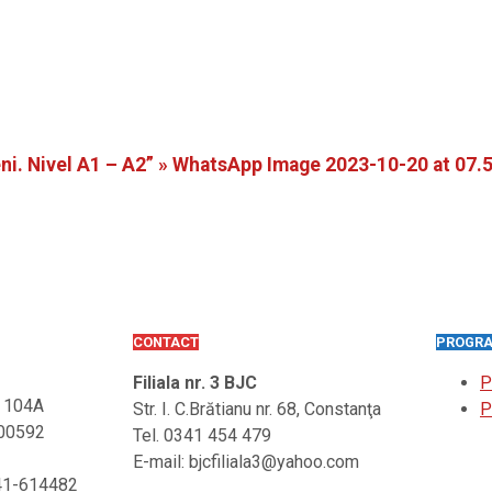
i. Nivel A1 – A2” »
WhatsApp Image 2023-10-20 at 07.
CONTACT
PROGRA
Filiala nr. 3 BJC
P
. 104A
Str. I. C.Brătianu nr. 68, Constanţa
P
900592
Tel. 0341 454 479
E-mail: bjcfiliala3@yahoo.com
241-614482