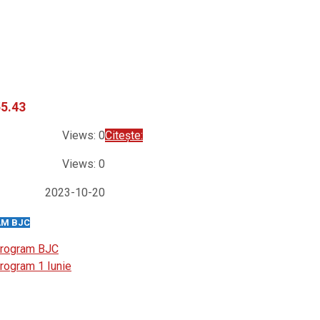
55.43
Views: 0
Citește:
Views: 0
2023-10-20
M BJC
rogram BJC
rogram 1 Iunie