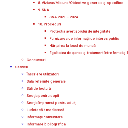
8. Viziune/Misiune/Obiective generale și specifice
9. SNA
SNA 2021 – 2024
10. Proceduri
Protecția avertizorului de integritate
Furnizarea de informații de interes public
Hărțuirea la locul de muncă
Egalitatea de șanse și tratament între femei și 
Concursuri
Servicii
Înscriere utilizatori
Sala referinţe generale
Săli de lectură
Secţia pentru copii
Secţia împrumut pentru adulţi
Ludotecă / mediatecă
Informații comunitare
Informare bibliografica