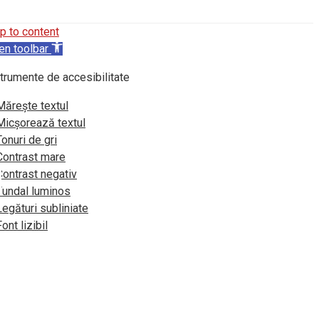
p to content
en toolbar
trumente de accesibilitate
Mărește textul
Micșorează textul
Tonuri de gri
Contrast mare
Contrast negativ
Fundal luminos
Legături subliniate
Font lizibil