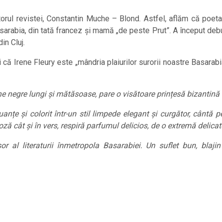
torul revistei, Constantin Muche – Blond. Astfel, aflăm că poeta
asarabia, din tată francez și mamă „de peste Prut”. A început debu
in Cluj.
 că Irene Fleury este „mândria plaiurilor surorii noastre Basarabia
e negre lungi și mătăsoase, pare o visătoare prințesă bizantină P
țe și colorit într-un stil limpede elegant și curgător, cântă pe 
ă cât și în vers, respiră parfumul delicios, de o extremă delicat
r al literaturii înmetropola Basarabiei. Un suflet bun, blaji