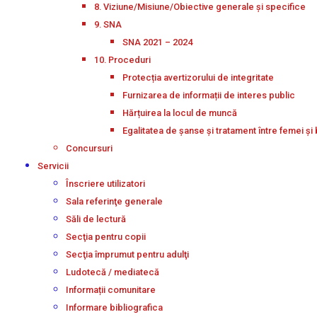
8. Viziune/Misiune/Obiective generale și specifice
9. SNA
SNA 2021 – 2024
10. Proceduri
Protecția avertizorului de integritate
Furnizarea de informații de interes public
Hărțuirea la locul de muncă
Egalitatea de șanse și tratament între femei și 
Concursuri
Servicii
Înscriere utilizatori
Sala referinţe generale
Săli de lectură
Secţia pentru copii
Secţia împrumut pentru adulţi
Ludotecă / mediatecă
Informații comunitare
Informare bibliografica