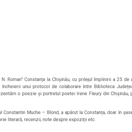
N. Roman” Constanța la Chișinău, cu prilejul împlinirii a 25 de ani
 încheierii unui protocol de colaborare între Biblioteca Județ
zentăm o poezie și portretul poetei Irene Fleury din Chișinău, p
ul Constantin Muche – Blond, a apărut la Constanța, doar în șas
torie literară, recenzii, note despre expoziții etc.