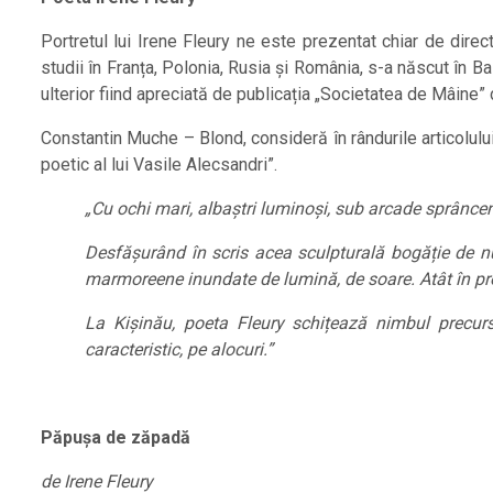
Portretul lui Irene Fleury ne este prezentat chiar de direc
studii în Franța, Polonia, Rusia și România, s-a născut în B
ulterior fiind apreciată de publicația „Societatea de Mâine” d
Constantin Muche – Blond, consideră în rândurile articolului
poetic al lui Vasile Alecsandri”.
„Cu ochi mari, albaștri luminoși, sub arcade sprâncen
Desfășurând în scris acea sculpturală bogăție de nuan
marmoreene inundate de lumină, de soare. Atât în proz
La Kișinău, poeta Fleury schițează nimbul precurso
caracteristic, pe alocuri.”
Păpușa de zăpadă
de Irene Fleury