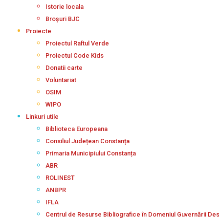
Istorie locala
Broșuri BJC
Proiecte
Proiectul Raftul Verde
Proiectul Code Kids
Donatii carte
Voluntariat
OSIM
WIPO
Linkuri utile
Biblioteca Europeana
Consiliul Județean Constanța
Primaria Municipiului Constanța
ABR
ROLINEST
ANBPR
IFLA
Centrul de Resurse Bibliografice în Domeniul Guvernării De