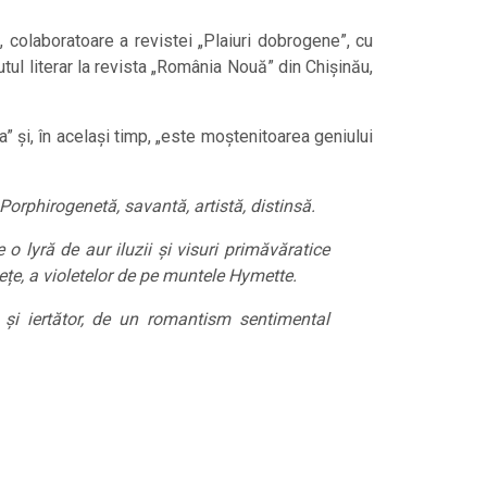
, colaboratoare a revistei „Plaiuri dobrogene”, cu
tul literar la revista „România Nouă” din Chișinău,
” și, în același timp, „este moștenitoarea geniului
orphirogenetă, savantă, artistă, distinsă.
o lyră de aur iluzii și visuri primăvăratice
ețe, a violetelor de pe muntele Hymette.
n și iertător, de un romantism sentimental