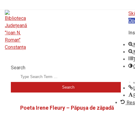
Ski
Op
Ins
BIBLIOTECA JUDEȚEANĂ "IOAN N. ROMAN" CONSTANȚA
Search
Res
Poeta Irene Fleury – Păpușa de zăpadă