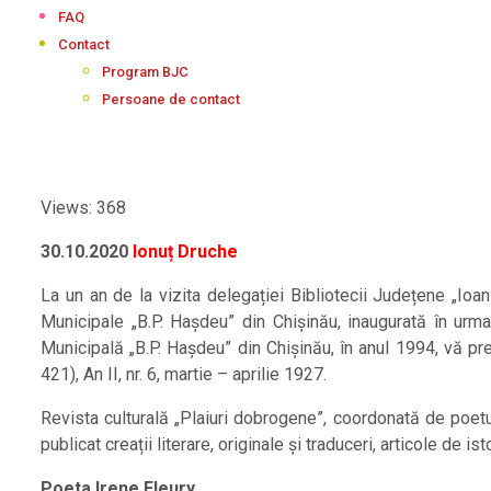
FAQ
Contact
Program BJC
Persoane de contact
Views: 368
30.10.2020
Ionuț Druche
La un an de la vizita delegației Bibliotecii Județene „Ioan 
Municipale „B.P. Hașdeu” din Chișinău, inaugurată în urma
Municipală „B.P. Hașdeu” din Chișinău, în anul 1994, vă pre
421), An II, nr. 6, martie – aprilie 1927.
Revista culturală „Plaiuri dobrogene”, coordonată de poet
publicat creații literare, originale și traduceri, articole de is
Poeta Irene Fleury