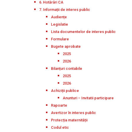
6. Hotărâri CA
7. Informații de interes public
Audiențe
Legislatie
Lista documentelor de interes public
Formulare
Bugete aprobate
2025
2026
Bilanțuri contabile
2025
2026
Achiziții publice
Anunturi – Invitatii participare
Rapoarte
Avertizor în interes public
Protecția maternității
Codul etic