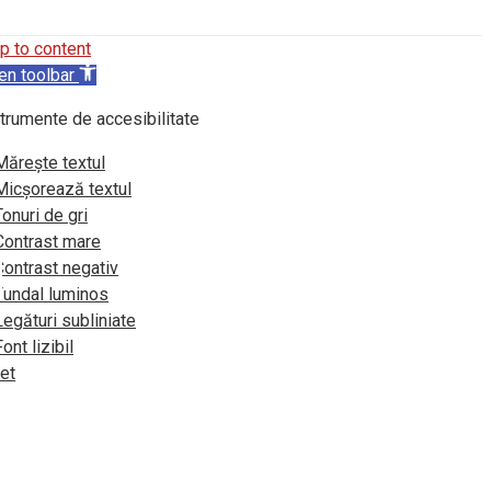
p to content
en toolbar
trumente de accesibilitate
Mărește textul
Micșorează textul
Tonuri de gri
Contrast mare
Contrast negativ
Fundal luminos
Legături subliniate
Font lizibil
et