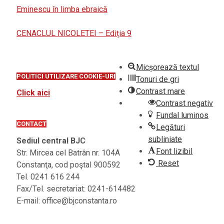
Eminescu în limba ebraică
CENACLUL NICOLETEI – Ediția 9
Micșorează textul
POLITICI UTILIZARE COOKIE-URI
Tonuri de gri
Contrast mare
Click aici
Contrast negativ
Fundal luminos
CONTACT
Legături
subliniate
Sediul central BJC
Font lizibil
Str. Mircea cel Batrân nr. 104A
Reset
Constanţa, cod poştal 900592
Tel. 0241 616 244
Fax/Tel. secretariat: 0241-614482
E-mail: office@bjconstanta.ro