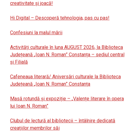
creativitate și joacă!
Hi Digital – Descoperă tehnologia, pas cu pas!
Confesiuni la malul mării
Activități culturale în luna AUGUST 2026, la Biblioteca
Județeană „Ioan N. Roman” Constanța – sediul central
și Filială
Cafeneaua literară/ Aniversări culturale la Biblioteca
Județeană „Ioan N. Roman” Constanța
Masă rotundă și expoziție – „Valențe literare în opera
lui Ioan N. Roman”
Clubul de lectură al bibliotecii – întâlnire dedicată
creațiilor membrilor săi