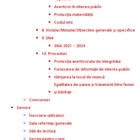
Avertizor în interes public
Protecția maternității
Codul etic
8. Viziune/Misiune/Obiective generale și specifice
9. SNA
SNA 2021 – 2024
10. Proceduri
Protecția avertizorului de integritate
Furnizarea de informații de interes public
Hărțuirea la locul de muncă
Egalitatea de șanse și tratament între femei
și bărbați
Concursuri
Servicii
Înscriere utilizatori
Sala referinţe generale
Săli de lectură
Secţia pentru copii