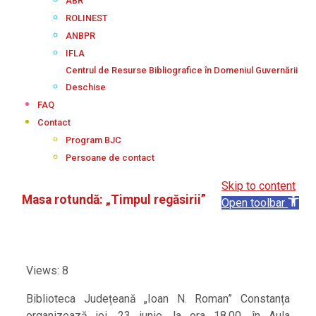
ABR
ROLINEST
ANBPR
IFLA
Centrul de Resurse Bibliografice în Domeniul Guvernării
Deschise
FAQ
Contact
Program BJC
Persoane de contact
Skip to content
Masa rotundă: „Timpul regăsirii”
Open toolbar
Views: 8
Biblioteca Județeană „Ioan N. Roman” Constanța
organizează joi, 23 iunie, la ora 18.00, în Aula