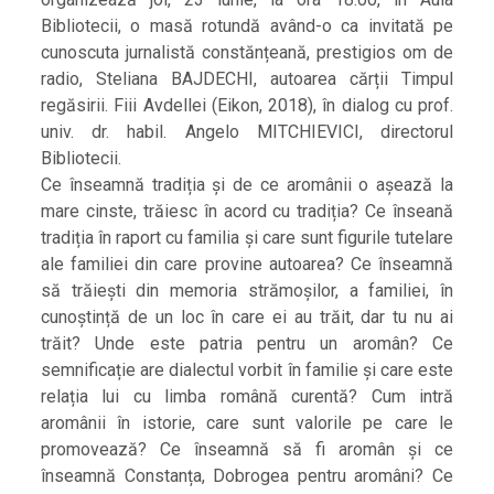
Bibliotecii, o masă rotundă având-o ca invitată pe
cunoscuta jurnalistă constănțeană, prestigios om de
radio, Steliana BAJDECHI, autoarea cărții Timpul
regăsirii. Fiii Avdellei (Eikon, 2018), în dialog cu prof.
univ. dr. habil. Angelo MITCHIEVICI, directorul
Bibliotecii.
Ce înseamnă tradiția și de ce aromânii o așează la
mare cinste, trăiesc în acord cu tradiția? Ce înseană
tradiția în raport cu familia și care sunt figurile tutelare
ale familiei din care provine autoarea? Ce înseamnă
să trăiești din memoria strămoșilor, a familiei, în
cunoștință de un loc în care ei au trăit, dar tu nu ai
trăit? Unde este patria pentru un aromân? Ce
semnificație are dialectul vorbit în familie și care este
relația lui cu limba română curentă? Cum intră
aromânii în istorie, care sunt valorile pe care le
promovează? Ce înseamnă să fi aromân și ce
înseamnă Constanța, Dobrogea pentru aromâni? Ce