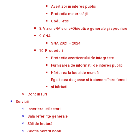
Avertizor în interes public
Protecția maternității
Codul etic
8. Viziune/Misiune/Obiective generale și specifice
9. SNA
SNA 2021 – 2024
10. Proceduri
Protecția avertizorului de integritate
Furnizarea de informații de interes public
Hărțuirea la locul de muncă
Egalitatea de șanse și tratament între femei
și bărbați
Concursuri
Servicii
Înscriere utilizatori
Sala referinţe generale
Săli de lectură
Secţia pentru copii