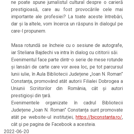
ne poate spune jurnalistul cultural despre o carieră
prestigioasă, care au fost provocările cele mai
importante ale profesiei? La toate aceste întrebări,
dar și la altele, vom încerca un răspuns în dialogul pe
care-l propunem.
Masa rotundă se încheie cu o sesiune de autografe,
iar Steliana Bajdechi va intra în dialog cu cititorii săi.
Evenimentul face parte dintr-o serie de mese rotunde
și lansări de carte care vor avea loc, pe tot parcursul
lunii iulie, în Aula Bibliotecii Județene „Ioan N. Roman”
Constanța, promovând atât autorii Filialei Dobrogea a
Uniunii Scriitorilor din România, cât și autori
prestigioși din țară.
Evenimentele organizate în cadrul Bibliotecii
Județene „Ioan N. Roman” Constanța sunt promovate
atât pe website-ul instituției,
https://bjconstanta.ro/
,
cât şi pe pagina de Facebook a acesteia.
2022-06-20