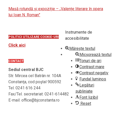
Masă rotundă și expoziție – „Valențe literare în opera
lui Ioan N. Roman”
Instrumente de
POLITICI UTILIZARE COOKIE-URI
accesibilitate
Click aici
Mărește textul
Micșorează textul
Tonuri de gri
CONTACT
Contrast mare
Sediul central BJC
Contrast negativ
Str. Mircea cel Batrân nr. 104A
Fundal luminos
Constanţa, cod poştal 900592
Legături
Tel. 0241 616 244
subliniate
Fax/Tel. secretariat: 0241-614482
Font lizibil
E-mail: office@bjconstanta.ro
Reset