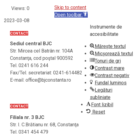
Skip to content
Views: 0
Open toolbar
2023-03-08
Instrumente de
CONTACT
accesibilitate
Sediul central BJC
Mărește textul
Str. Mircea cel Batrân nr. 104A
Micșorează textul
Constanţa, cod poştal 900592
Tonuri de gri
Tel. 0241 616 244
Contrast mare
Fax/Tel. secretariat: 0241-614482
Contrast negativ
E-mail: office@bjconstanta.ro
Fundal luminos
Legături
subliniate
Font lizibil
CONTACT
Reset
Filiala nr. 3 BJC
Str. I. C.Brătianu nr. 68, Constanţa
Tel. 0341 454 479