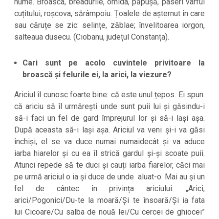
nume. Broasca, breadurile, omida, păpușă, paseri vârful
cuțitului, roșcova, sărâmpoiu. Țoalele de așternut în care
sau căruțe se zic: selințe, zăblae; învelitoarea iorgon,
salteaua dusecu. (Ciobanu, județul Constanța).
Cari sunt pe acolo cuvintele privitoare la
broască și felurile ei, la arici, la viezure?
Ariciul îl cunosc foarte bine: că este unul țepos. Ei spun:
că ariciu să îl urmărești unde sunt puii lui și găsindu-i
să-i faci un fel de gard împrejurul lor și să-i lași așa.
După aceasta să-i lași așa. Ariciul va veni și-i va găsi
închiși, el se va duce numai numaidecât și va aduce
iarba hiarelor și cu ea îl strică gardul și-și scoate puii.
Atunci repede să te duci și cauți iarba fiarelor, căci mai
pe urmă ariciul o ia și duce de unde aluat-o. Mai au și un
fel de cântec în privința ariciului: „Arici,
arici/Pogonici/Du-te la moară/Și te însoară/Și ia fata
lui Cicoare/Cu salba de nouă lei/Cu cercei de ghiocei”