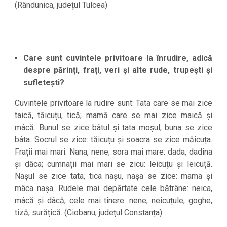
(Rândunica, județul Tulcea)
Care sunt cuvintele privitoare la înrudire, adică
despre părinți, frați, veri și alte rude, trupești și
sufletești?
Cuvintele privitoare la rudire sunt: Tata care se mai zice
taică, tăicuțu, tică; mamă care se mai zice maică și
mâcă. Bunul se zice bâtul și tata moșul; buna se zice
bâta. Socrul se zice: tăicuțu și soacra se zice măicuța.
Frații mai mari: Nana, nene; sora mai mare: dada, dadina
și dâca; cumnații mai mari se zicu: leicuțu și leicuță.
Nașul se zice tata, tica nașu, nașa se zice: mama și
mâca nașa. Rudele mai depărtate cele bătrâne: neica,
mâcă și dâcă; cele mai tinere: nene, neicuțule, goghe,
tiză, surățică. (Ciobanu, județul Constanța).