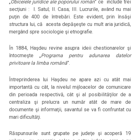
„
Obiceiele juridice ale poporului român
” ce include trei
secţiuni : I. Satul; II. Casa; III. Lucrurile, având nu mai
puţin de 400 de întrebări. Este evident, prin însăşi
structura lui, că acesta depăşeşte cu mult aria juridică,
mergând spre sociologie şi etnografie.
În 1884, Haşdeu revine asupra ideii chestionarelor şi
întocmeşte „
Programa pentru adunarea datelor
privitoare la limba română
”.
Întreprinderea lui Haşdeu ne apare azi cu atât mai
importantă cu cât, la nivelul mijloacelor de comunicare
din perioada respectivă, cât şi al posibilităţilor de a
centraliza şi prelucra un număr atât de mare de
documente şi informaţii, savantul se va fi confruntat cu
mari dificultăţi.
Răspunsurile sunt grupate pe judeţe şi acoperă 19