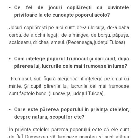
Ce fel de jocuri copilărești cu cuvintele
privitoare la ele cunoaște poporul acolo?
Jocuri copilărești pe aici sunt: de-a ulcicuța, de-a baba
oarba, de-a ochii legați, de-a mingea, de borșu, păpușa,
scaloeanu, drichea, smeul. (Peceneaga, județul Tulcea)
Cum înțelege poporul frumosul și cari sunt, după
părerea lui, lucrurile cele mai frumoase în lume?
Frumosul, sub figură alegorică, îl înțelege pe omul cu
minte. Și după părerile lui, lucrurile cel mai frumoase
sunt faptele bune. (Luncavița, județul Tulcea).
Care este părerea poporului în privința stelelor,
despre natura, scopul lor etc?
În privința stelelor părerea poporului este că ele sunt
de [la] Dumnezeu să lumineze noaptea și sunt atâtea