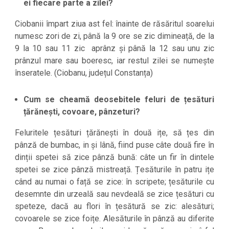
ei fiecare parte a zilei?
Ciobanii împart ziua ast fel: înainte de răsăritul soarelui
numesc zori de zi, până la 9 ore se zic dimineață, de la
9 la 10 sau 11 zic aprânz și până la 12 sau unu zic
prânzul mare sau boeresc, iar restul zilei se numește
înseratele. (Ciobanu, județul Constanța)
Cum se cheamă deosebitele feluri de țesături
țărănești, covoare, pânzeturi?
Feluritele țesături țărănești în două ițe, să țes din
pânză de bumbac, in și lână, fiind puse câte două fire în
dinții spetei să zice pânză bună: câte un fir în dintele
spetei se zice pânză mistreață. Țesăturile în patru ițe
când au numai o față se zice: în scripete; țesăturile cu
desemnte din urzeală sau nevdeală se zice țesături cu
speteze, dacă au flori în țesătură se zic: alesături;
covoarele se zice foițe. Alesăturile în pânză au diferite