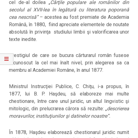
cel de-al doilea „
Cărţile populare ale românilor din
secolul al XVII-lea în legătură cu literatura poporană
cea nescrisă”
– acestea au fost premiate de Academia
Română, în 1880, fiind apreciate elementele de noutate
absolută în privinţa studiului limbii şi valorificarea unor
texte inedite.
Prestigiul de care se bucura cărturarul român fusese
recunoscut la cel mai înalt nivel, prin alegerea sa ca
membru al Academiei Române, în anul 1877.
Ministrul Instrucţiei Publice, C. Chiţu, i-a propus, în
1877, lui B. P. Haşdeu, să elaboreze mai multe
chestionare, între care unul juridic, un altul lingvistic şi
mitologic, din prelucrarea cărora să rezulte: „
descrierea
moravurilor, instituţiunilor şi datinelor noastre”.
În 1878, Haşdeu elaborează chestionarul juridic numit