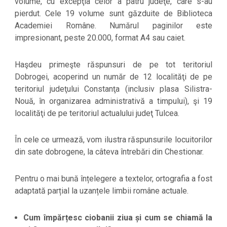
volume, cu excepţia celor a patru judeţe, care s-au
pierdut. Cele 19 volume sunt găzduite de Biblioteca
Academiei Române. Numărul paginilor este
impresionant, peste 20.000, format A4 sau caiet.
Haşdeu primeşte răspunsuri de pe tot teritoriul
Dobrogei, acoperind un număr de 12 localităţi de pe
teritoriul judeţului Constanţa (inclusiv plasa Silistra-
Nouă, în organizarea administrativă a timpului), şi 19
localităţi de pe teritoriul actualului judeţ Tulcea.
În cele ce urmează, vom ilustra răspunsurile locuitorilor
din sate dobrogene, la câteva întrebări din Chestionar.
Pentru o mai bună înțelegere a textelor, ortografia a fost
adaptată parțial la uzanțele limbii române actuale.
Cum împărțesc ciobanii ziua și cum se chiamă la