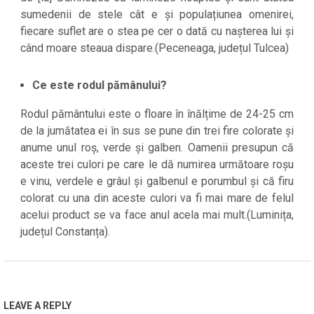
sumedenii de stele cât e și populațiunea omenirei,
fiecare suflet are o stea pe cer o dată cu nașterea lui și
când moare steaua dispare.(Peceneaga, județul Tulcea)
Ce este rodul pămânului?
Rodul pământului este o floare în înălțime de 24-25 cm
de la jumătatea ei în sus se pune din trei fire colorate și
anume unul roș, verde și galben. Oamenii presupun că
aceste trei culori pe care le dă numirea următoare roșu
e vinu, verdele e grâul și galbenul e porumbul și că firu
colorat cu una din aceste culori va fi mai mare de felul
acelui product se va face anul acela mai mult.(Luminița,
județul Constanța).
2021-
08-
31
LEAVE A REPLY