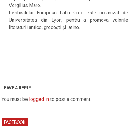
Vergilius Maro.
Festivalului European Latin Grec este organizat de
Universitatea din Lyon, pentru a promova valorile
literaturii antice, grecești și latine.
2023-
03-
24
LEAVE A REPLY
You must be
logged in
to post a comment.
FACEBOOK