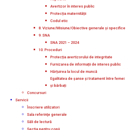
Avertizor în interes public
Protecția maternității
Codul etic
8. Viziune/Misiune/Obiective generale și specifice
9. SNA
SNA 2021 – 2024
10. Proceduri
Protecția avertizorului de integritate
Furnizarea de informații de interes public
Hărțuirea la locul de muncă
Egalitatea de șanse și tratament între femei
și bărbați
Concursuri
Servicii
Înscriere utilizatori
Sala referinţe generale
Săli de lectură
Secţia pentru copii