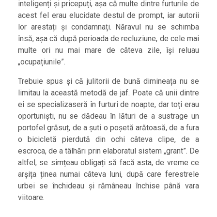
inteligenți și pricepuți, așa că multe dintre furturile de
acest fel erau elucidate destul de prompt, iar autorii
lor arestați și condamnați. Năravul nu se schimba
însă, așa că după perioada de recluziune, de cele mai
multe ori nu mai mare de câteva zile, își reluau
„ocupațiunile”.
Trebuie spus și că julitorii de bună dimineața nu se
limitau la această metodă de jaf. Poate că unii dintre
ei se specializaseră în furturi de noapte, dar toți erau
oportuniști, nu se dădeau în lături de a sustrage un
portofel grăsuț, de a șuti o poșetă arătoasă, de a fura
o bicicletă pierdută din ochi câteva clipe, de a
escroca, de a tâlhări prin elaboratul sistem „grant”. De
altfel, se simțeau obligați să facă asta, de vreme ce
arșița ținea numai câteva luni, după care ferestrele
urbei se închideau și rămâneau închise până vara
viitoare.