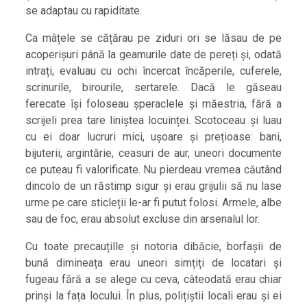
se adaptau cu rapiditate.
Ca mâțele se cățărau pe ziduri ori se lăsau de pe
acoperișuri până la geamurile date de pereți și, odată
intrați, evaluau cu ochi încercat încăperile, cuferele,
scrinurile, birourile, sertarele. Dacă le găseau
ferecate își foloseau șperaclele și măestria, fără a
scrijeli prea tare liniștea locuinței. Scotoceau și luau
cu ei doar lucruri mici, ușoare și prețioase: bani,
bijuterii, argintărie, ceasuri de aur, uneori documente
ce puteau fi valorificate. Nu pierdeau vremea căutând
dincolo de un răstimp sigur și erau grijulii să nu lase
urme pe care sticleții le-ar fi putut folosi. Armele, albe
sau de foc, erau absolut excluse din arsenalul lor.
Cu toate precauțille și notoria dibăcie, borfașii de
bună dimineața erau uneori simțiți de locatari și
fugeau fără a se alege cu ceva, câteodată erau chiar
prinși la fața locului. În plus, polițiștii locali erau și ei