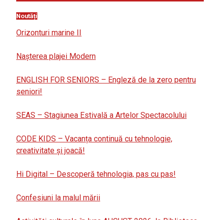
Noutăți
Orizonturi marine II
Nașterea plajei Modern
ENGLISH FOR SENIORS – Engleză de la zero pentru
seniori!
SEAS – Stagiunea Estivală a Artelor Spectacolului
CODE KIDS – Vacanța continuă cu tehnologie,
creativitate și joacă!
Hi Digital – Descoperă tehnologia, pas cu pas!
Confesiuni la malul mării