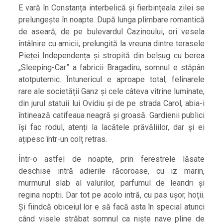
E vară în Constanța interbelică și fierbințeala zilei se
prelungește în noapte. După lunga plimbare romantică
de aseară, de pe bulevardul Cazinoului, ori vesela
întâlnire cu amicii, prelungită la vreuna dintre terasele
Pieței Independența și stropită din belșug cu berea
„Sleeping-Car” a fabricii Bragadiru, somnul e stăpân
atotputernic. Întunericul e aproape total, felinarele
rare ale societății Ganz și cele câteva vitrine luminate,
din jurul statuii lui Ovidiu și de pe strada Carol, abia-i
întinează catifeaua neagră și groasă. Gardienii publici
își fac rodul, atenți la lacătele prăvăliilor, dar și ei
ațipesc într-un colț retras.
Într-o astfel de noapte, prin ferestrele lăsate
deschise intră adierile răcoroase, cu iz marin,
murmurul slab al valurilor, parfumul de leandri și
regina noptii. Dar tot pe acolo intră, cu pas ușor, hoții.
Și fiindcă obiceiul lor e să facă asta în special atunci
când visele străbat somnul ca niște nave pline de