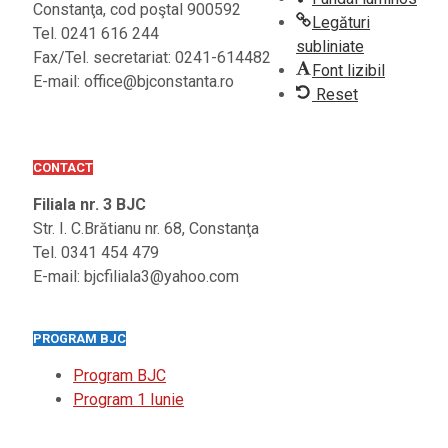
Constanţa, cod poştal 900592
Legături
Tel. 0241 616 244
subliniate
Fax/Tel. secretariat: 0241-614482
Font lizibil
E-mail: office@bjconstanta.ro
Reset
CONTACT
Filiala nr. 3 BJC
Str. I. C.Brătianu nr. 68, Constanţa
Tel. 0341 454 479
E-mail: bjcfiliala3@yahoo.com
PROGRAM BJC
Program BJC
Program 1 Iunie