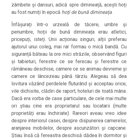
zâmbete și dansuri, adică spre dimineață, acești hoți
au fost numiți în epocă
hoți de bună dimineața
.
Înfășurați într-o urzeală de tăcere, umbre și
penumbre, hoții de bună dimineața erau atletici,
pricepuți, isteți. Unii acționau singuri, alții preferau
ajutorul unui coleg, mai rar formau o mică bandă. Cu
siguranță băteau la ore mici străzile, observând figuri
și tabieturi, ferestre ce se ferecau și ferestre ce
rămâneau deschise, camere ce se animau devreme și
camere ce lâncezeau până târziu. Alegeau să dea
lovitura văzând perdelele fluturând și acceptau orice,
vile dichisite, clădiri de raport, hoteluri de toată mâna.
Dacă era vorba de case particulare, de cele mai multe
ori știau cine era proprietarul sau locatarii (multe
proprietăți erau închiriate). Rareori aveau vreo idee
despre interiorul casei, despre dispunerea camerelor,
aranjarea mobilelor, despre ascunzători și capcane.
Știau însă că fereastra deschisă dădea în dormitor și