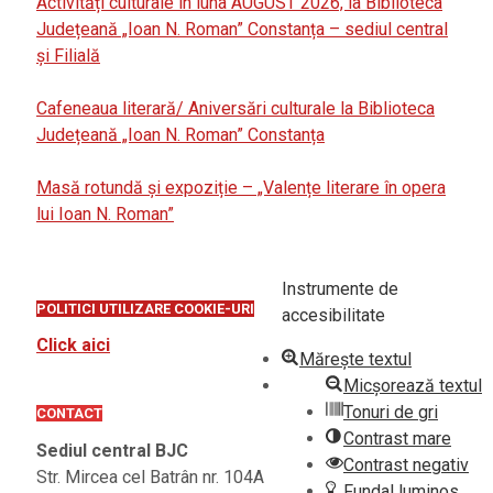
Activități culturale în luna AUGUST 2026, la Biblioteca
Județeană „Ioan N. Roman” Constanța – sediul central
și Filială
Cafeneaua literară/ Aniversări culturale la Biblioteca
Județeană „Ioan N. Roman” Constanța
Masă rotundă și expoziție – „Valențe literare în opera
lui Ioan N. Roman”
Instrumente de
POLITICI UTILIZARE COOKIE-URI
accesibilitate
Click aici
Mărește textul
Micșorează textul
Tonuri de gri
CONTACT
Contrast mare
Sediul central BJC
Contrast negativ
Str. Mircea cel Batrân nr. 104A
Fundal luminos