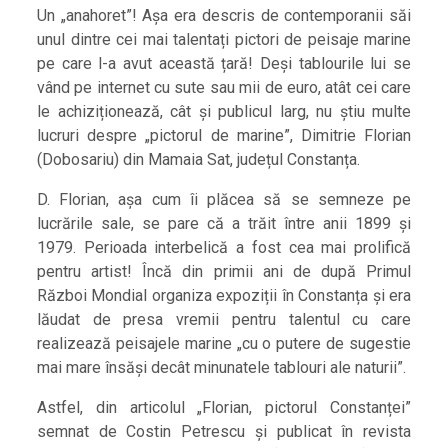
Un „anahoret”! Așa era descris de contemporanii săi
unul dintre cei mai talentați pictori de peisaje marine
pe care l-a avut această țară! Deși tablourile lui se
vând pe internet cu sute sau mii de euro, atât cei care
le achiziționează, cât și publicul larg, nu știu multe
lucruri despre „pictorul de marine”, Dimitrie Florian
(Dobosariu) din Mamaia Sat, județul Constanța.
D. Florian, așa cum îi plăcea să se semneze pe
lucrările sale, se pare că a trăit între anii 1899 și
1979. Perioada interbelică a fost cea mai prolifică
pentru artist! Încă din primii ani de după Primul
Război Mondial organiza expoziții în Constanța și era
lăudat de presa vremii pentru talentul cu care
realizează peisajele marine „cu o putere de sugestie
mai mare însăși decât minunatele tablouri ale naturii”.
Astfel, din articolul „Florian, pictorul Constanței”
semnat de Costin Petrescu și publicat în revista