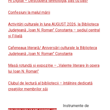
Hi Digital – Descoperă tehnologia, pas cu pas!
Confesiuni la malul mării
Activități culturale în luna AUGUST 2026, la Biblioteca
Județeană „Ioan N. Roman” Constanța – sediul central
și Filială
Cafeneaua literară/ Aniversări culturale la Biblioteca
Județeană „Ioan N. Roman” Constanța
Masă rotundă și expoziție – „Valențe literare în opera
lui Ioan N. Roman”
Clubul de lectură al bibliotecii – întâlnire dedicată
creațiilor membrilor săi
Instrumente de