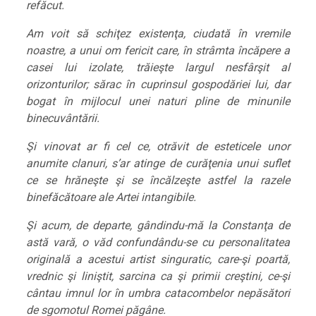
refăcut.
Am voit să schiţez existenţa, ciudată în vremile
noastre, a unui om fericit care, în strâmta încăpere a
casei lui izolate, trăieşte largul nesfârşit al
orizonturilor; sărac în cuprinsul gospodăriei lui, dar
bogat în mijlocul unei naturi pline de minunile
binecuvântării.
Şi vinovat ar fi cel ce, otrăvit de esteticele unor
anumite clanuri, s’ar atinge de curăţenia unui suflet
ce se hrăneşte şi se încălzeşte astfel la razele
binefăcătoare ale Artei intangibile.
Şi acum, de departe, gândindu-mă la Constanţa de
astă vară, o văd confundându-se cu personalitatea
originală a acestui artist singuratic, care-şi poartă,
vrednic şi liniştit, sarcina ca şi primii creştini, ce-şi
cântau imnul lor în umbra catacombelor nepăsători
de sgomotul Romei păgâne.