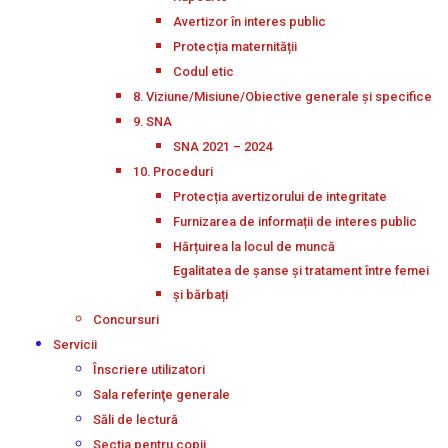
Avertizor în interes public
Protecția maternității
Codul etic
8. Viziune/Misiune/Obiective generale și specifice
9. SNA
SNA 2021 – 2024
10. Proceduri
Protecția avertizorului de integritate
Furnizarea de informații de interes public
Hărțuirea la locul de muncă
Egalitatea de șanse și tratament între femei
și bărbați
Concursuri
Servicii
Înscriere utilizatori
Sala referinţe generale
Săli de lectură
Secţia pentru copii