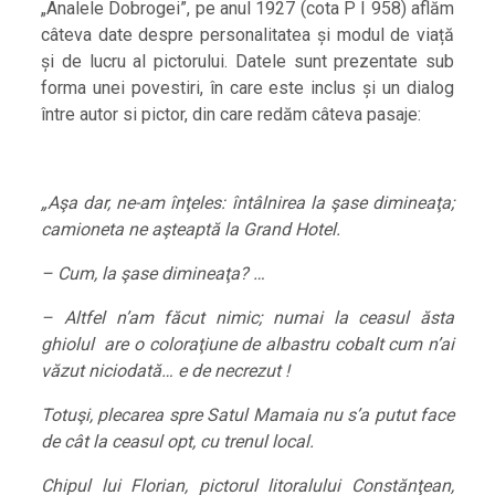
„Analele Dobrogei”, pe anul 1927 (cota P I 958) aflăm
câteva date despre personalitatea și modul de viață
și de lucru al pictorului. Datele sunt prezentate sub
forma unei povestiri, în care este inclus și un dialog
între autor si pictor, din care redăm câteva pasaje:
„Aşa dar, ne-am înţeles: întâlnirea la şase dimineaţa;
camioneta ne aşteaptă la Grand Hotel.
– Cum, la şase dimineaţa? …
– Altfel n’am făcut nimic; numai la ceasul ăsta
ghiolul are o coloraţiune de albastru cobalt cum n’ai
văzut niciodată… e de necrezut !
Totuşi, plecarea spre Satul Mamaia nu s’a putut face
de cât la ceasul opt, cu trenul local.
Chipul lui Florian, pictorul litoralului Constănţean,