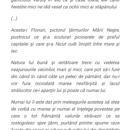
ferestre mici ne râd vesel ca ochii mici ai stăpânului.
(…)
Acesta-i Florian, pictorul ţărmurilor Mării Negre,
pustnicul ce şi-a scuturat picioarele de praful
capitalei şi care şi-a făcut cuib liniştit între mare şi
lac.
Natura lui bună şi iertătoare trece cu vederea
neajunsurile vecinilor, mari şi mici, care pot să-i fure
din când în când câte un petec de pământ, dar nu-i
vor fura niciodată marea nesfârşită şi lacul
strălucitor ce-i aparţin lui şi poate că numai lui.
Numai lui îi este dat prin meleagurile acestea să stea
de vorbă cu marea şi numai el înţelege povestea pe
care o tot frământă valurile străvezii ce se
rostogolesc spre ţărm, purtând printre spume raze
furate din soare şi aduse sub ochii lui din depărtările