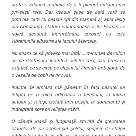
arată o adâncă mâhnire de a fi pierdut prilejul unei
privelişti rare. Dar ceasul şase de astă vară se
potrivea cam cu ceasul opt din toamnă şi, abia ieşiţi
din Constanţa, statura voluminoasă a lui Florian se
ridică deodată triumfătoare, sorbind cu sete
vibraţiunile albastre ale lacului Mamaia.
Nu ştiam ce să privesc mai întâi … minunea de culori
ce se desfăşura înaintea ochilor mei, sau fericirea
extatică ce se citea pe chipul lui Florian, îmbujorat de
o veselie de copil nevinovat.
Înainte de amiază mă găseam în faţa căsuţei lui
înfiptă pe o mică ridicătură a terenului, în inima
satului şi, totuşi, isolată prin poziţia ei dominantă şi
îndreptată spre priveliştea mării.
O căsuţă joasă şi lunguiaţă, strivită de greutatea
olanelor de pe acoperişul şoldui, sprijinit de stâlpii
gârliciului văruiţi în alb ca şi casa toată, ale cărei