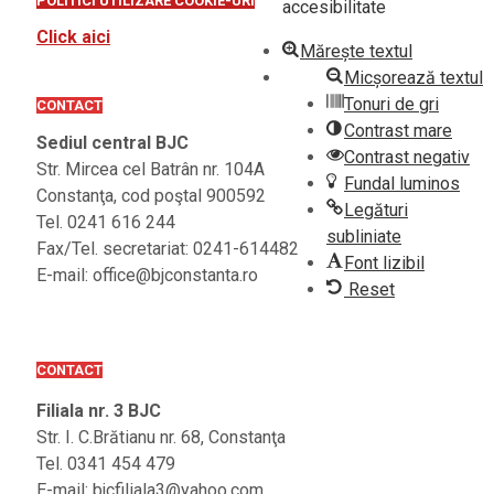
POLITICI UTILIZARE COOKIE-URI
accesibilitate
Click aici
Mărește textul
Micșorează textul
Tonuri de gri
CONTACT
Contrast mare
Sediul central BJC
Contrast negativ
Str. Mircea cel Batrân nr. 104A
Fundal luminos
Constanţa, cod poştal 900592
Legături
Tel. 0241 616 244
subliniate
Fax/Tel. secretariat: 0241-614482
Font lizibil
E-mail: office@bjconstanta.ro
Reset
CONTACT
Filiala nr. 3 BJC
Str. I. C.Brătianu nr. 68, Constanţa
Tel. 0341 454 479
E-mail: bjcfiliala3@yahoo.com