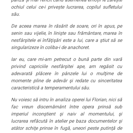
ochiul celui ce-i privește lucrarea, copilul sufletului
său.
De aceea marea în răsărit de soare, ori în apus, pe
senin sau vijelie, în linişte sau frământare, marea în
nesfârşitele ei înfăţişări este a lui, care a ştiut să se
singularizeze în coliba-i de anachoret.
Iar eu, care mi-am petrecut o bună parte din vară
privind capriciile nesfârşitei ape, am regăsit cu
adevarată plăcere în pânzele lui o mulţime de
momente pline de adevăr şi redate cu sinceritatea
caracteristică a temperamentului său.
Nu voiesc să intru în analiza operei lui Florian, nici să
fac vreun discernământ între opera prinsă sub
imperiul inconştient şi naiv al momentului, şi
lucrarea refăcută în atelier pe baza documentelor şi
atâtor schiţe prinse în fugă, uneori peste putinţă de