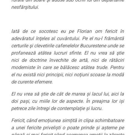
nesfârşitului.
lată de ce socotesc eu pe Florian om fericit în
adevăratul înţeles al cuvântului. Pe el nu-l frământă
certurile şi clevetirile cafenelelor Bucurestene unde se
profanează atâtea lucruri sfinte. El nu vrea să ştie
nici de doctrine învechite de artă, nici de rătăciri
moderniste în care se bălăcesc atâtea trude. Pentru
el nu există nici principii, nici noţiuni scoase la modă
de curente efemere.
El nu vrea să știe de cât de marea și lacul lui, aici la
doi pași, cu miile lor de aspecte. În preajma lor iși
petrece zile întregi de contemplație și lucru.
Fericit, când emoțiunea simțită in clipa schimbatoare
a unei fericite priveliști o poate prinde și așterne pe
pânză și mai fericit când asemenea emoții le zărește