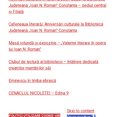
Județeană „Ioan N. Roman” Constanța – sediul central
și Filială
Cafeneaua literară/ Aniversări culturale la Biblioteca
Județeană „Ioan N. Roman” Constanța
Masă rotundă și expoziție – „Valențe literare în opera
lui Ioan N. Roman”
Clubul de lectură al bibliotecii – întâlnire dedicată
creațiilor membrilor săi
Eminescu în limba ebraică
CENACLUL NICOLETEI – Ediția 9
Skip to content
POLITICI UTILIZARE COOKIE-URI