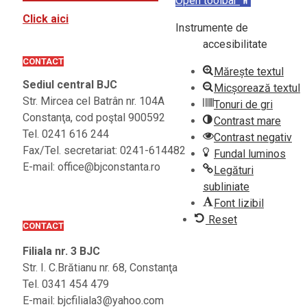
Open toolbar
Click aici
Instrumente de
accesibilitate
CONTACT
Mărește textul
Sediul central BJC
Micșorează textul
Str. Mircea cel Batrân nr. 104A
Tonuri de gri
Constanţa, cod poştal 900592
Contrast mare
Tel. 0241 616 244
Contrast negativ
Fax/Tel. secretariat: 0241-614482
Fundal luminos
E-mail: office@bjconstanta.ro
Legături
subliniate
Font lizibil
Reset
CONTACT
Filiala nr. 3 BJC
Str. I. C.Brătianu nr. 68, Constanţa
Tel. 0341 454 479
E-mail: bjcfiliala3@yahoo.com