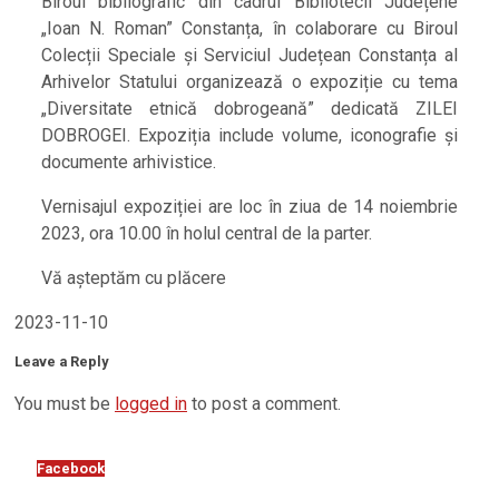
Biroul bibliografic din cadrul Bibliotecii Județene
„Ioan N. Roman” Constanța, în colaborare cu Biroul
Colecții Speciale și Serviciul Județean Constanța al
Arhivelor Statului organizează o expoziție cu tema
„Diversitate etnică dobrogeană” dedicată ZILEI
DOBROGEI. Expoziția include volume, iconografie și
documente arhivistice.
Vernisajul expoziției are loc în ziua de 14 noiembrie
2023, ora 10.00 în holul central de la parter.
Vă așteptăm cu plăcere
2023-11-10
Leave a Reply
You must be
logged in
to post a comment.
Facebook