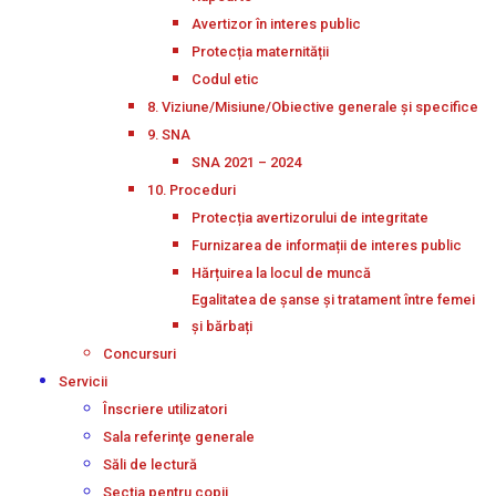
Avertizor în interes public
Protecția maternității
Codul etic
8. Viziune/Misiune/Obiective generale și specifice
9. SNA
SNA 2021 – 2024
10. Proceduri
Protecția avertizorului de integritate
Furnizarea de informații de interes public
Hărțuirea la locul de muncă
Egalitatea de șanse și tratament între femei
și bărbați
Concursuri
Servicii
Înscriere utilizatori
Sala referinţe generale
Săli de lectură
Secţia pentru copii