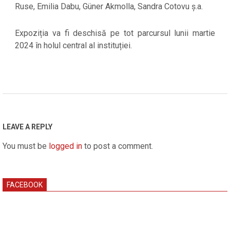
Ruse, Emilia Dabu, Güner Akmolla, Sandra Cotovu ș.a.
Expoziția va fi deschisă pe tot parcursul lunii martie
2024 în holul central al instituției.
2024-
03-
04
LEAVE A REPLY
You must be
logged in
to post a comment.
FACEBOOK