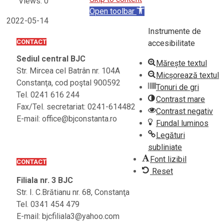
Views: 0
Open toolbar
2022-05-14
Instrumente de
CONTACT
accesibilitate
Sediul central BJC
Mărește textul
Str. Mircea cel Batrân nr. 104A
Micșorează textul
Constanţa, cod poştal 900592
Tonuri de gri
Tel. 0241 616 244
Contrast mare
Fax/Tel. secretariat: 0241-614482
Contrast negativ
E-mail: office@bjconstanta.ro
Fundal luminos
Legături
subliniate
Font lizibil
CONTACT
Reset
Filiala nr. 3 BJC
Str. I. C.Brătianu nr. 68, Constanţa
Tel. 0341 454 479
E-mail: bjcfiliala3@yahoo.com