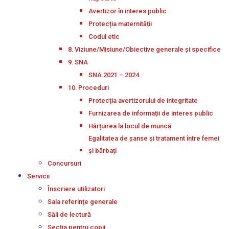
Avertizor în interes public
Protecția maternității
Codul etic
8. Viziune/Misiune/Obiective generale și specifice
9. SNA
SNA 2021 – 2024
10. Proceduri
Protecția avertizorului de integritate
Furnizarea de informații de interes public
Hărțuirea la locul de muncă
Egalitatea de șanse și tratament între femei
și bărbați
Concursuri
Servicii
Înscriere utilizatori
Sala referinţe generale
Săli de lectură
Secţia pentru copii