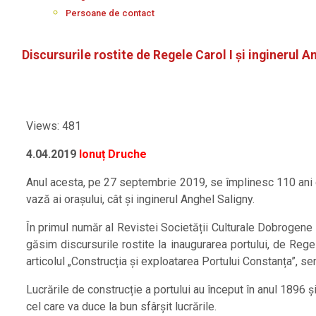
Persoane de contact
Discursurile rostite de Regele Carol I și inginerul 
Views: 481
4.04.2019
Ionuț Druche
Anul acesta, pe 27 septembrie 2019, se împlinesc 110 ani de
vază ai orașului, cât și inginerul Anghel Saligny.
În primul număr al Revistei Societății Culturale Dobrogene 
găsim discursurile rostite la inaugurarea portului, de Regel
articolul „Construcția și exploatarea Portului Constanța”, se
Lucrările de construcție a portului au început în anul 1896 și
cel care va duce la bun sfârșit lucrările.