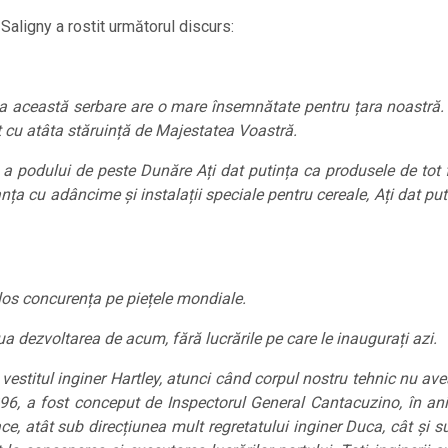
 Saligny a rostit următorul discurs:
 la această serbare are o mare însemnătate pentru țara noastră.
t cu atâta stăruință de Majestatea Voastră.
și a podului de peste Dunăre Ați dat putința ca produsele de tot 
anța cu adâncime și instalații speciale pentru cereale, Ați dat put
los concurența pe piețele mondiale.
lua dezvoltarea de acum, fără lucrările pe care le inaugurați azi.
 vestitul inginer Hartley, atunci când corpul nostru tehnic nu ave
1896, a fost conceput de Inspectorul General Cantacuzino, în an
oace, atât sub direcțiunea mult regretatului inginer Duca, cât și 