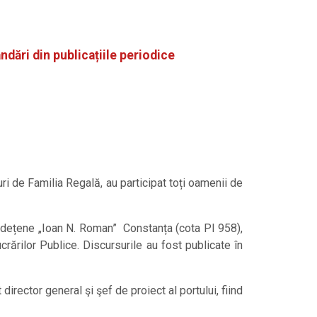
ndări din publicațiile periodice
i de Familia Regală, au participat toți oamenii de
 Județene „Ioan N. Roman” Constanța (cota PI 958),
crărilor Publice. Discursurile au fost publicate în
director general şi şef de proiect al portului, fiind