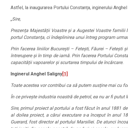
Astfel, la inaugurarea Portului Constanța, inginerului Anghel
„
Sire,
Prezența Majestății Voastre și a Augestei Voastre familii
portul Constanța, ci îndeplinirea unui întreg program urma
Prin facerea liniilor București – Fetești, Făurei – Fetești 
întrerupere și în timp de iarnă. Prin facerea Portului Const
capacității vapoarelor și scurtarea timpului de încărcare.
Inginerul Anghel Saligny
[1]
Toate acestea vor contribui ca să putem susține mai cu fo
În ce privește industria noastră de petrol, ea nu ar fi putut 
Sire, primul proiect al portului a fost făcut în anul 1881 de
al doilea proiect, a cărui executare s-a început în anul 
Guerard, fost director al portului Marsiliei. De atunci înc