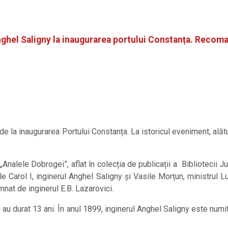
Anghel Saligny la inaugurarea portului Constanța. Recoma
 la inaugurarea Portului Constanța. La istoricul eveniment, alătur
„Analele Dobrogei”, aflat în colecția de publicații a Bibliotecii
e Carol I, inginerul Anghel Saligny și Vasile Morțun, ministrul Lu
mnat de inginerul E.B. Lazarovici.
 au durat 13 ani. În anul 1899, inginerul Anghel Saligny este numit 