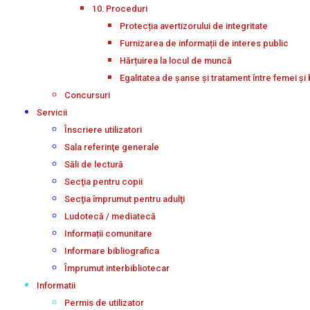
10. Proceduri
Protecția avertizorului de integritate
Furnizarea de informații de interes public
Hărțuirea la locul de muncă
Egalitatea de șanse și tratament între femei și 
Concursuri
Servicii
Înscriere utilizatori
Sala referinţe generale
Săli de lectură
Secţia pentru copii
Secţia împrumut pentru adulţi
Ludotecă / mediatecă
Informații comunitare
Informare bibliografica
Împrumut interbibliotecar
Informatii
Permis de utilizator