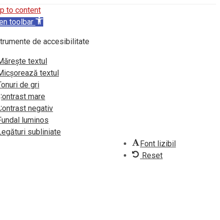
p to content
en toolbar
trumente de accesibilitate
Mărește textul
Micșorează textul
Tonuri de gri
Contrast mare
Contrast negativ
Fundal luminos
Legături subliniate
Font lizibil
Reset