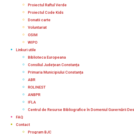
Proiectul Raftul Verde
Proiectul Code Kids
Donatii carte
Voluntariat
OSIM
WIPO
Linkuri utile
Biblioteca Europeana
Consiliul Județean Constanța
Primaria Municipiului Constanța
ABR
ROLINEST
ANBPR
IFLA
Centrul de Resurse Bibliografice în Domeniul Guvernării De
FAQ
Contact
Program BJC