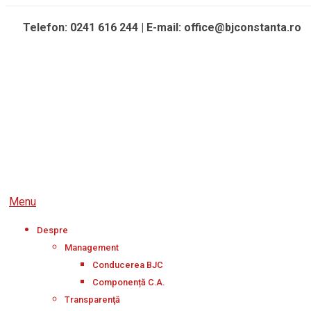
Skip
Telefon: 0241 616 244 | E-mail: office@bjconstanta.ro
to
content
Secondary
Menu
Navigation
Despre
Menu
Management
Conducerea BJC
Componență C.A.
Transparenţă