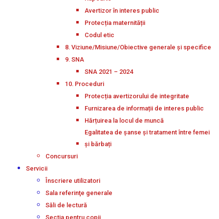
Avertizor în interes public
Protecția maternității
Codul etic
8. Viziune/Misiune/Obiective generale și specifice
9. SNA
SNA 2021 – 2024
10. Proceduri
Protecția avertizorului de integritate
Furnizarea de informații de interes public
Hărțuirea la locul de muncă
Egalitatea de șanse și tratament între femei
și bărbați
Concursuri
Servicii
Înscriere utilizatori
Sala referinţe generale
Săli de lectură
Secţia pentru copii