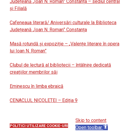
Județeană „Ioan N. Roman” Constanța – sediul central
și Filială
Cafeneaua literară/ Aniversări culturale la Biblioteca
Județeană „Ioan N. Roman” Constanța
Masă rotundă și expoziție – „Valențe literare în opera
lui Ioan N. Roman”
Clubul de lectură al bibliotecii – întâlnire dedicată
creațiilor membrilor săi
Eminescu în limba ebraică
CENACLUL NICOLETEI – Ediția 9
Skip to content
POLITICI UTILIZARE COOKIE-URI
Open toolbar