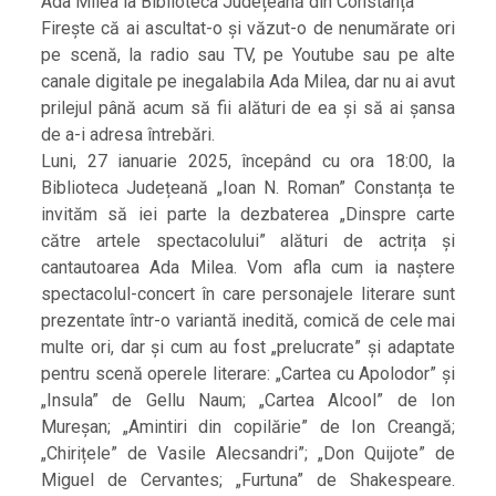
Ada Milea la Biblioteca Județeană din Constanța
Firește că ai ascultat-o și văzut-o de nenumărate ori
pe scenă, la radio sau TV, pe Youtube sau pe alte
canale digitale pe inegalabila Ada Milea, dar nu ai avut
prilejul până acum să fii alături de ea și să ai șansa
de a-i adresa întrebări.
Luni, 27 ianuarie 2025, începând cu ora 18:00, la
Biblioteca Județeană „Ioan N. Roman” Constanța te
invităm să iei parte la dezbaterea „Dinspre carte
către artele spectacolului” alături de actrița și
cantautoarea Ada Milea. Vom afla cum ia naștere
spectacolul-concert în care personajele literare sunt
prezentate într-o variantă inedită, comică de cele mai
multe ori, dar și cum au fost „prelucrate” și adaptate
pentru scenă operele literare: „Cartea cu Apolodor” și
„Insula” de Gellu Naum; „Cartea Alcool” de Ion
Mureșan; „Amintiri din copilărie” de Ion Creangă;
„Chirițele” de Vasile Alecsandri”; „Don Quijote” de
Miguel de Cervantes; „Furtuna” de Shakespeare.