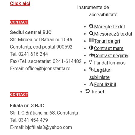
Click aici
Instrumente de
accesibilitate
CONTACT
Mărește textul
Sediul central BJC
Micșorează textul
Str. Mircea cel Batrân nr. 104A
Tonuri de gri
Constanţa, cod poştal 900592
Contrast mare
Tel. 0241 616 244
Contrast negativ
Fax/Tel. secretariat: 0241-614482
Fundal luminos
E-mail: office@bjconstanta.ro
Legături
subliniate
Font lizibil
Reset
CONTACT
Filiala nr. 3 BJC
Str. I. C.Brătianu nr. 68, Constanţa
Tel. 0341 454 479
E-mail: bjcfiliala3@yahoo.com