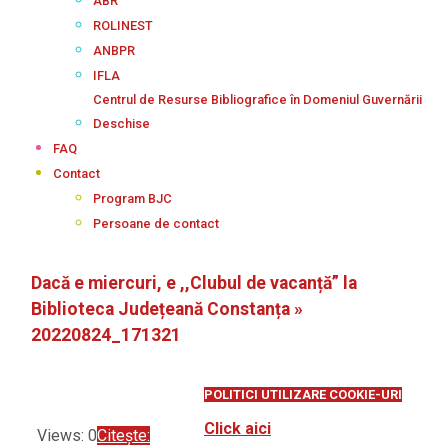
ABR
ROLINEST
ANBPR
IFLA
Centrul de Resurse Bibliografice în Domeniul Guvernării
Deschise
FAQ
Contact
Program BJC
Persoane de contact
Dacă e miercuri, e ,,Clubul de vacanță” la
Biblioteca Județeană Constanța »
20220824_171321
POLITICI UTILIZARE COOKIE-URI
Click aici
Views: 0
Citește: