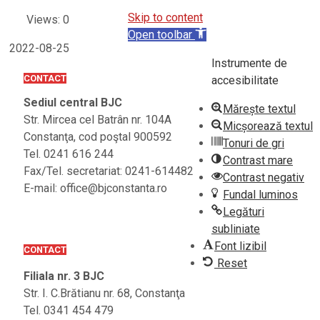
Skip to content
Views: 0
Open toolbar
2022-08-25
Instrumente de
CONTACT
accesibilitate
Sediul central BJC
Mărește textul
Str. Mircea cel Batrân nr. 104A
Micșorează textul
Constanţa, cod poştal 900592
Tonuri de gri
Tel. 0241 616 244
Contrast mare
Fax/Tel. secretariat: 0241-614482
Contrast negativ
E-mail: office@bjconstanta.ro
Fundal luminos
Legături
subliniate
Font lizibil
CONTACT
Reset
Filiala nr. 3 BJC
Str. I. C.Brătianu nr. 68, Constanţa
Tel. 0341 454 479