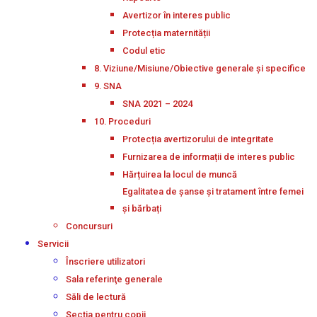
Avertizor în interes public
Protecția maternității
Codul etic
8. Viziune/Misiune/Obiective generale și specifice
9. SNA
SNA 2021 – 2024
10. Proceduri
Protecția avertizorului de integritate
Furnizarea de informații de interes public
Hărțuirea la locul de muncă
Egalitatea de șanse și tratament între femei
și bărbați
Concursuri
Servicii
Înscriere utilizatori
Sala referinţe generale
Săli de lectură
Secţia pentru copii