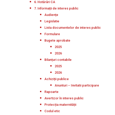
6. Hotărâri CA
7. Informații de interes public
Audiențe
Legislatie
Lista documentelor de interes public
Formulare
Bugete aprobate
2025
2026
Bilanțuri contabile
2025
2026
Achiziții publice
Anunturi – Invitatii participare
Rapoarte
Avertizor în interes public
Protecția maternității
Codul etic