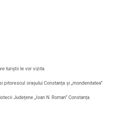
turiștii le vor vizita.
găsi pitorescul orașului Constanța și „mondenitatea”
iotecii Județene „Ioan N. Roman” Constanța.