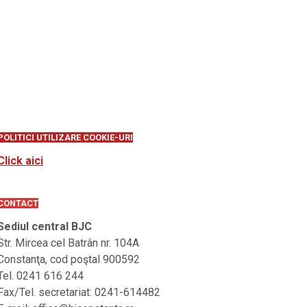
POLITICI UTILIZARE COOKIE-URI
Click aici
CONTACT
Sediul central BJC
Str. Mircea cel Batrân nr. 104A
Constanţa, cod poştal 900592
Tel. 0241 616 244
Fax/Tel. secretariat: 0241-614482