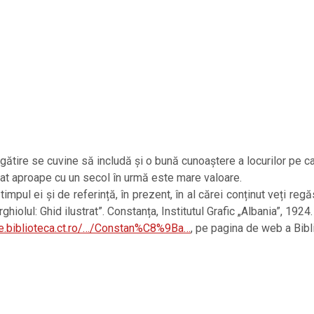
ătire se cuvine să includă și o bună cunoaștere a locurilor pe care 
blicat aproape cu un secol în urmă este mare valoare.
timpul ei și de referință, în prezent, în al cărei conținut veți re
hiolul: Ghid ilustrat”. Constanța, Institutul Grafic „Albania”, 1924.
are.biblioteca.ct.ro/…/Constan%C8%9Ba…
, pe pagina de web a Bibl