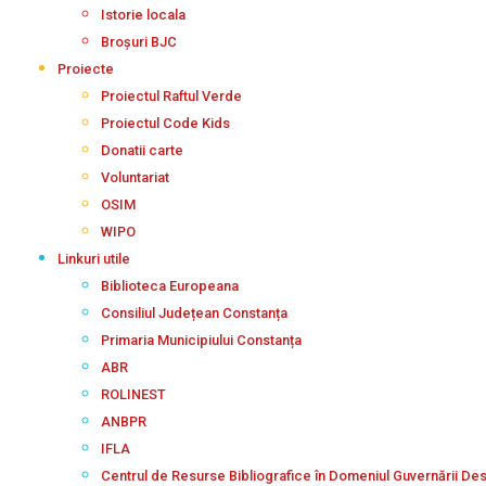
Istorie locala
Broșuri BJC
Proiecte
Proiectul Raftul Verde
Proiectul Code Kids
Donatii carte
Voluntariat
OSIM
WIPO
Linkuri utile
Biblioteca Europeana
Consiliul Județean Constanța
Primaria Municipiului Constanța
ABR
ROLINEST
ANBPR
IFLA
Centrul de Resurse Bibliografice în Domeniul Guvernării De