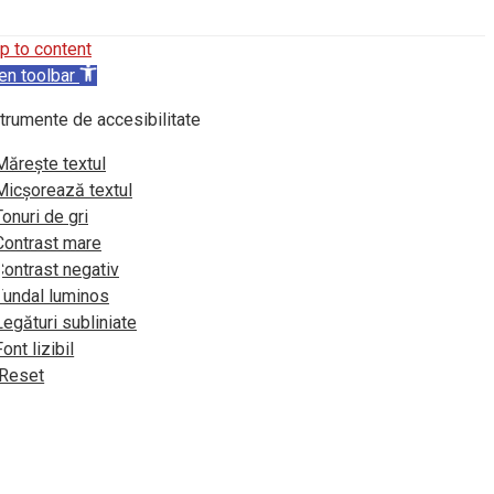
p to content
en toolbar
trumente de accesibilitate
Mărește textul
Micșorează textul
Tonuri de gri
Contrast mare
Contrast negativ
Fundal luminos
Legături subliniate
Font lizibil
Reset