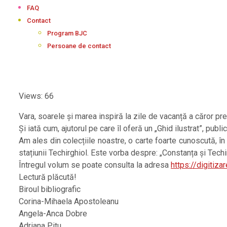
FAQ
Contact
Program BJC
Persoane de contact
Views: 66
Vara, soarele și marea inspiră la zile de vacanță a căror preg
Și iată cum, ajutorul pe care îl oferă un „Ghid ilustrat”, pu
Am ales din colecțiile noastre, o carte foarte cunoscută, în 
stațiunii Techirghiol. Este vorba despre: „Constanța și Techirg
Întregul volum se poate consulta la adresa
https://digitiz
Lectură plăcută!
Biroul bibliografic
Corina-Mihaela Apostoleanu
Angela-Anca Dobre
Adriana Pitu