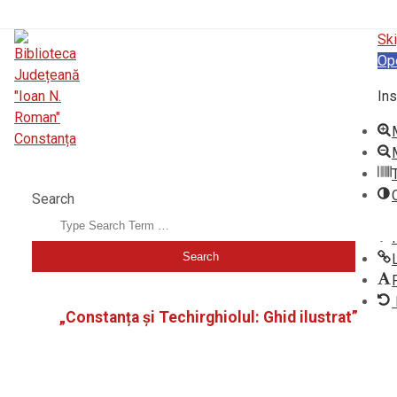
Ski
Op
Ins
BIBLIOTECA JUDEȚEANĂ "IOAN N. ROMAN" CONSTANȚA
Search
„Constanța și Techirghiolul: Ghid ilustrat”