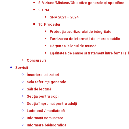
8. Viziune/Misiune/Obiective generale și specifice
9. SNA
SNA 2021 – 2024
10. Proceduri
Protecția avertizorului de integritate
Furnizarea de informații de interes public
Hărțuirea la locul de muncă
Egalitatea de șanse și tratament între femei și 
Concursuri
Servicii
Înscriere utilizatori
Sala referinţe generale
Săli de lectură
Secţia pentru copii
Secţia împrumut pentru adulţi
Ludotecă / mediatecă
Informații comunitare
Informare bibliografica