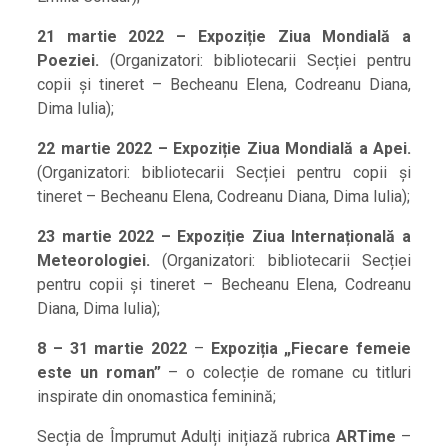
21 martie 2022 – Expoziție Ziua Mondială a
Poeziei.
(Organizatori: bibliotecarii Secției pentru
copii și tineret – Becheanu Elena, Codreanu Diana,
Dima Iulia);
22 martie 2022 – Expoziție Ziua Mondială a Apei.
(Organizatori: bibliotecarii Secției pentru copii și
tineret – Becheanu Elena, Codreanu Diana, Dima Iulia);
23 martie 2022 – Expoziție Ziua Internațională a
Meteorologiei.
(Organizatori: bibliotecarii Secției
pentru copii și tineret – Becheanu Elena, Codreanu
Diana, Dima Iulia);
8 – 31 martie 2022
–
Expoziția
„Fiecare femeie
este un roman”
– o colecție de romane cu titluri
inspirate din onomastica feminină;
Secția de Împrumut Adulți inițiază rubrica
ARTime
–