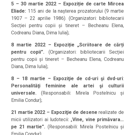
5 – 30 martie 2022 – Expoziție de carte Mircea
Eliade:
115 ani de la nașterea prozatorului (9 martie
1907 – 22 aprilie 1986). (Organizatori: bibliotecarii
Secției pentru copii și tineret – Becheanu Elena,
Codreanu Diana, Dima Iulia);
8 martie 2022 –
Expoziție „Scriitoare de cărți
pentru copii”.
(Organizatori: bibliotecarii Secției
pentru copii și tineret – Becheanu Elena, Codreanu
Diana, Dima Iulia);
8 – 18 martie – Expoziţie de cd-uri şi dvd-uri
:
Personalităţi feminine ale artei şi culturii
universale.
(Responsabili: Mirela Postelnicu și
Emilia Condur);
21 martie 2022 – Expoziţie de desene
realizate de
micii utilizatori ai ludotecii: „
Vine, vine primăvara…
pe 21 martie”.
(Responsabili: Mirela Postelnicu și
Emilia Condur);