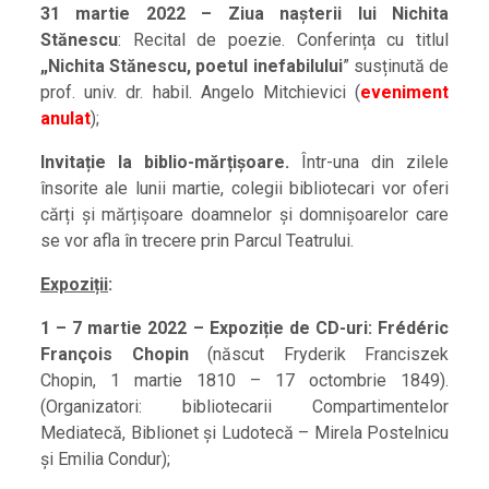
31 martie 2022 – Ziua nașterii lui Nichita
Stănescu
: Recital de poezie. Conferința cu titlul
„Nichita Stănescu, poetul inefabilului
” susținută de
prof. univ. dr. habil. Angelo Mitchievici (
eveniment
anulat
);
Invitație la biblio-mărțișoare.
Într-una din zilele
însorite ale lunii martie, colegii bibliotecari vor oferi
cărți și mărțișoare doamnelor și domnișoarelor care
se vor afla în trecere prin Parcul Teatrului.
Expoziții
:
1 – 7 martie 2022 –
Expoziție de CD-uri: Frédéric
François Chopin
(născut Fryderik Franciszek
Chopin, 1 martie 1810 – 17 octombrie 1849).
(Organizatori: bibliotecarii Compartimentelor
Mediatecă, Biblionet și Ludotecă – Mirela Postelnicu
și Emilia Condur);