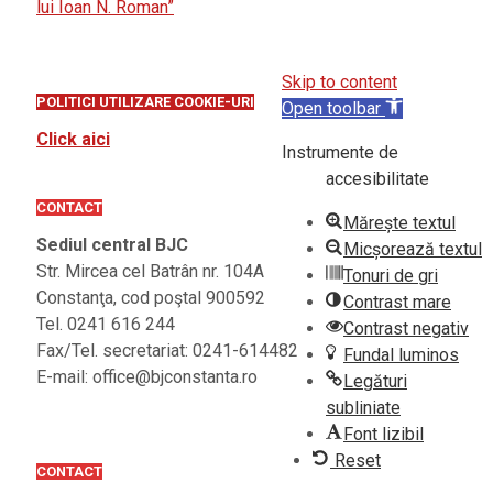
lui Ioan N. Roman”
Skip to content
POLITICI UTILIZARE COOKIE-URI
Open toolbar
Click aici
Instrumente de
accesibilitate
CONTACT
Mărește textul
Sediul central BJC
Micșorează textul
Str. Mircea cel Batrân nr. 104A
Tonuri de gri
Constanţa, cod poştal 900592
Contrast mare
Tel. 0241 616 244
Contrast negativ
Fax/Tel. secretariat: 0241-614482
Fundal luminos
E-mail: office@bjconstanta.ro
Legături
subliniate
Font lizibil
Reset
CONTACT