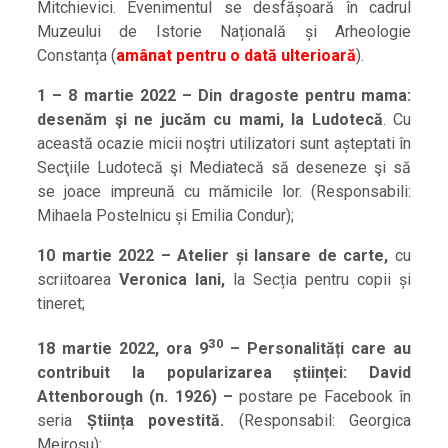
Mitchievici. Evenimentul se desfășoară în cadrul
Muzeului de Istorie Națională și Arheologie
Constanța (
amânat pentru o dată ulterioară
).
1 – 8 martie 2022 – Din dragoste pentru mama:
desenăm şi ne jucăm cu mami, la Ludotecă
. Cu
această ocazie micii noştri utilizatori sunt așteptati în
Secţiile Ludotecă şi Mediatecă să deseneze şi să
se joace impreună cu mămicile lor. (Responsabili:
Mihaela Postelnicu și Emilia Condur);
10 martie 2022 – Atelier și lansare de carte,
cu
scriitoarea
Veronica Iani,
la Secția pentru copii și
tineret;
30
18 martie 2022, ora 9
– Personalități care au
contribuit la popularizarea științei: David
Attenborough (n. 1926) –
postare pe Facebook în
seria
Știința povestită.
(Responsabil: Georgica
Meiroșu);