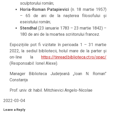
sculptorului român;
Horia-Roman Patapievici
(n. 18 martie 1957)
– 65 de ani de la nașterea filosofului și
eseistului român;
Stendhal
(23 ianuarie 1783 – 23 martie 1842) –
180 de ani de la moartea scriitorului francez.
Expozițiile pot fi vizitate în perioada 1 – 31 martie
2022, la sediul bibliotecii, holul mare de la parter și
on-line la
https://tinread.biblioteca.ct.ro/opac/
(Responsabil: Ionel Alexe).
Manager Biblioteca Județeană „Ioan N. Roman”
Constanța
Prof. univ. dr. habil. Mitchievici Angelo-Nicolae
2022-03-04
Leave a Reply