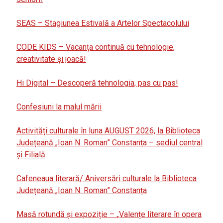
SEAS – Stagiunea Estivală a Artelor Spectacolului
CODE KIDS – Vacanța continuă cu tehnologie,
creativitate și joacă!
Hi Digital – Descoperă tehnologia, pas cu pas!
Confesiuni la malul mării
Activități culturale în luna AUGUST 2026, la Biblioteca
Județeană „Ioan N. Roman” Constanța – sediul central
și Filială
Cafeneaua literară/ Aniversări culturale la Biblioteca
Județeană „Ioan N. Roman” Constanța
Masă rotundă și expoziție – „Valențe literare în opera