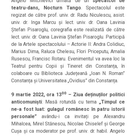
Angelo Mitchievici urmată de un
specatcol de
teatru-dans, Nocturn Tango
. Spectacolul este
regizat de către prof. univ. dr. Radu Niculescu, asist.
univ. dr. Inga Marcu și lect. univ. dr. Oana Lavinia
Ștefan Pisaroglu, coregrafia este realizată de către
lect. univ. dr. Oana Lavinia Ștefan Pisaroglu. Participă
de la Artele spectacolului – Actorie II: Andra Colidiuc,
Marius Dima, Raluca Chelesu, Flori Priceputu, Amalia
Rusescu, Francisc Rotaru. Evenimentul va avea loc la
Teatrul pentru Copii și Tineret din Constanța, în
colaboare cu Biblioteca Județeană „Ioan N. Roman”
Constanța și Universitatea „Ovidius” din Constanța.
00
9 martie 2022, ora 13
– Ziua deținuților politici
anticomuniști
: Masă rotundă cu tema
„Timpul ce
ne-a fost luat: gulagul românesc în patru istorii
personale”
avându-i ca invitați pe Alexandru
Mihalcea, Mirel Stănescu, Nicolae Chiselef și George
Cușa și ca moderator pe prof. univ. dr. habil. Angelo