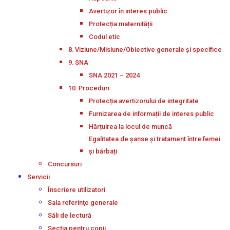
Avertizor în interes public
Protecția maternității
Codul etic
8. Viziune/Misiune/Obiective generale și specifice
9. SNA
SNA 2021 – 2024
10. Proceduri
Protecția avertizorului de integritate
Furnizarea de informații de interes public
Hărțuirea la locul de muncă
Egalitatea de șanse și tratament între femei
și bărbați
Concursuri
Servicii
Înscriere utilizatori
Sala referinţe generale
Săli de lectură
Secţia pentru copii