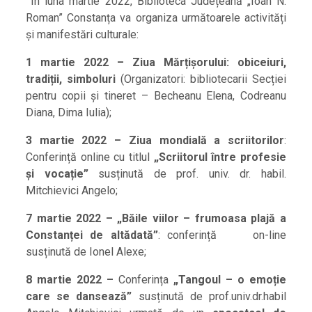
În luna martie 2022, Biblioteca Județeană „Ioan N.
Roman” Constanța va organiza următoarele activități
și manifestări culturale:
1 martie 2022 – Ziua Mărțișorului:
obiceiuri,
tradiții, simboluri
(Organizatori: bibliotecarii Secției
pentru copii și tineret – Becheanu Elena, Codreanu
Diana, Dima Iulia);
3 martie 2022 – Ziua mondială a scriitorilor
:
Conferință online cu titlul
„Scriitorul între profesie
și vocație”
susținută de prof. univ. dr. habil.
Mitchievici Angelo;
7 martie 2022 –
„Băile viilor – frumoasa plajă a
Constanței de altădată”
: conferință on-line
susținută de Ionel Alexe;
8 martie 2022 –
Conferința
„Tangoul – o emoție
care se dansează”
susținută de prof.univ.dr.habil