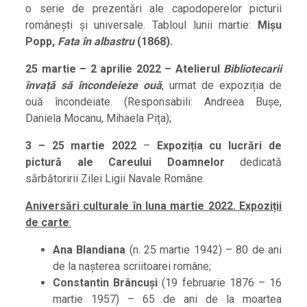
o serie de prezentări ale capodoperelor picturii
românești și universale. Tabloul lunii martie:
Mișu
Popp,
Fata în albastru
(1868).
25 martie – 2 aprilie 2022 – Atelierul
Bibliotecarii
învață să încondeieze ouă
, urmat de expoziția de
ouă încondeiate. (Responsabili: Andreea Bușe,
Daniela Mocanu, Mihaela Pița);
3 – 25 martie 2022
–
Expoziția cu lucrări de
pictură ale Careului Doamnelor
dedicată
sărbătoririi Zilei Ligii Navale Române.
Aniversări culturale în luna martie 2022. Expoziții
de carte
:
Ana Blandiana
(n. 25 martie 1942) – 80 de ani
de la nașterea scriitoarei române;
Constantin Brâncuși
(19 februarie 1876 – 16
martie 1957) – 65 de ani de la moartea