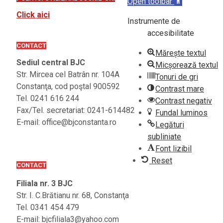
Open toolbar
Click aici
Instrumente de
accesibilitate
CONTACT
Mărește textul
Sediul central BJC
Micșorează textul
Str. Mircea cel Batrân nr. 104A
Tonuri de gri
Constanţa, cod poştal 900592
Contrast mare
Tel. 0241 616 244
Contrast negativ
Fax/Tel. secretariat: 0241-614482
Fundal luminos
E-mail: office@bjconstanta.ro
Legături
subliniate
Font lizibil
Reset
CONTACT
Filiala nr. 3 BJC
Str. I. C.Brătianu nr. 68, Constanţa
Tel. 0341 454 479
E-mail: bjcfiliala3@yahoo.com