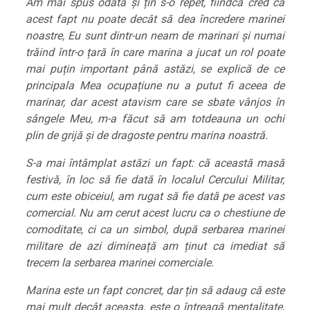
Am mai spus odată și țin s-o repet, fiindcă cred că
acest fapt nu poate decât să dea încredere marinei
noastre, Eu sunt dintr-un neam de marinari și numai
trăind într-o țară în care marina a jucat un rol poate
mai puțin important până astăzi, se explică de ce
principala Mea ocupațiune nu a putut fi aceea de
marinar, dar acest atavism care se sbate vânjos în
sângele Meu, m-a făcut să am totdeauna un ochi
plin de grijă și de dragoste pentru marina noastră.
S-a mai întâmplat astăzi un fapt: că această masă
festivă, în loc să fie dată în localul Cercului Militar,
cum este obiceiul, am rugat să fie dată pe acest vas
comercial. Nu am cerut acest lucru ca o chestiune de
comoditate, ci ca un simbol, după serbarea marinei
militare de azi dimineață am ținut ca imediat să
trecem la serbarea marinei comerciale.
Marina este un fapt concret, dar țin să adaug că este
mai mult decât aceasta, este o întreagă mentalitate,