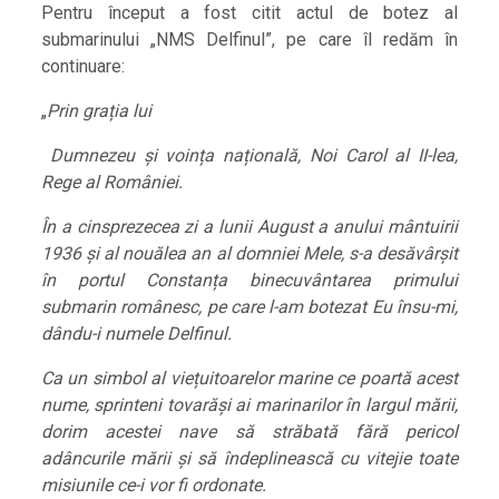
Pentru început a fost citit actul de botez al
submarinului „NMS Delfinul”, pe care îl redăm în
continuare:
„
Prin grația lui
Dumnezeu și voința națională, Noi Carol al II-lea,
Rege al României.
În a cinsprezecea zi a lunii August a anului mântuirii
1936 și al nouălea an al domniei Mele, s-a desăvârșit
în portul Constanța binecuvântarea primului
submarin românesc, pe care l-am botezat Eu însu-mi,
dându-i numele Delfinul.
Ca un simbol al viețuitoarelor marine ce poartă acest
nume, sprinteni tovarăși ai marinarilor în largul mării,
dorim acestei nave să străbată fără pericol
adâncurile mării și să îndeplinească cu vitejie toate
misiunile ce-i vor fi ordonate.