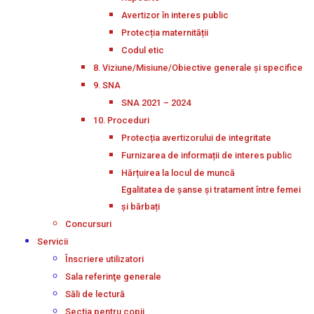
Avertizor în interes public
Protecția maternității
Codul etic
8. Viziune/Misiune/Obiective generale și specifice
9. SNA
SNA 2021 – 2024
10. Proceduri
Protecția avertizorului de integritate
Furnizarea de informații de interes public
Hărțuirea la locul de muncă
Egalitatea de șanse și tratament între femei
și bărbați
Concursuri
Servicii
Înscriere utilizatori
Sala referinţe generale
Săli de lectură
Secţia pentru copii