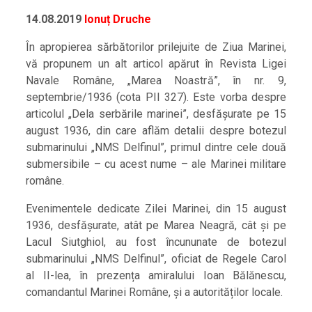
14.08.2019
Ionuț Druche
În apropierea sărbătorilor prilejuite de Ziua Marinei,
vă propunem un alt articol apărut în Revista Ligei
Navale Române, „Marea Noastră”, în nr. 9,
septembrie/1936 (cota PII 327). Este vorba despre
articolul „Dela serbările marinei”, desfășurate pe 15
august 1936, din care aflăm detalii despre botezul
submarinului „NMS Delfinul”, primul dintre cele două
submersibile – cu acest nume – ale Marinei militare
române.
Evenimentele dedicate Zilei Marinei, din 15 august
1936, desfășurate, atât pe Marea Neagră, cât și pe
Lacul Siutghiol, au fost încununate de botezul
submarinului „NMS Delfinul”, oficiat de Regele Carol
al II-lea, în prezența amiralului Ioan Bălănescu,
comandantul Marinei Române, și a autorităților locale.