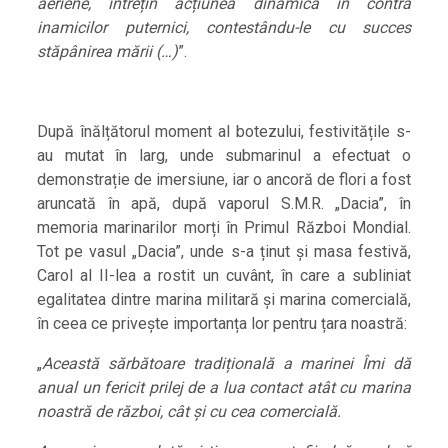
aeriene, întrețin acțiunea dinamică în contra
inamicilor puternici, contestându-le cu succes
stăpânirea mării (…)
”.
După înălțătorul moment al botezului, festivitățile s-
au mutat în larg, unde submarinul a efectuat o
demonstrație de imersiune, iar o ancoră de flori a fost
aruncată în apă, după vaporul S.M.R. „Dacia”, în
memoria marinarilor morți în Primul Război Mondial.
Tot pe vasul „Dacia”, unde s-a ținut și masa festivă,
Carol al II-lea a rostit un cuvânt, în care a subliniat
egalitatea dintre marina militară și marina comercială,
în ceea ce privește importanța lor pentru țara noastră:
„
Această sărbătoare tradițională a marinei Îmi dă
anual un fericit prilej de a lua contact atât cu marina
noastră de război, cât și cu cea comercială.