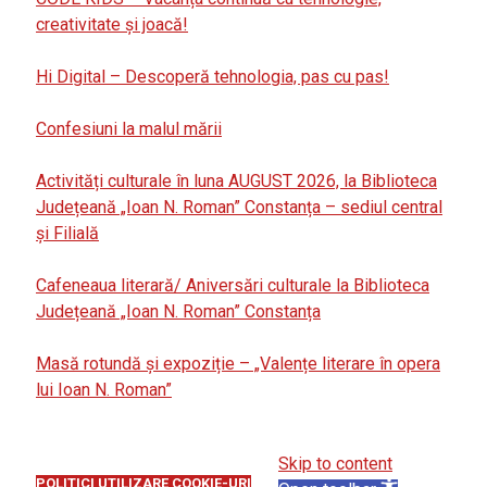
creativitate și joacă!
Hi Digital – Descoperă tehnologia, pas cu pas!
Confesiuni la malul mării
Activități culturale în luna AUGUST 2026, la Biblioteca
Județeană „Ioan N. Roman” Constanța – sediul central
și Filială
Cafeneaua literară/ Aniversări culturale la Biblioteca
Județeană „Ioan N. Roman” Constanța
Masă rotundă și expoziție – „Valențe literare în opera
lui Ioan N. Roman”
Skip to content
POLITICI UTILIZARE COOKIE-URI