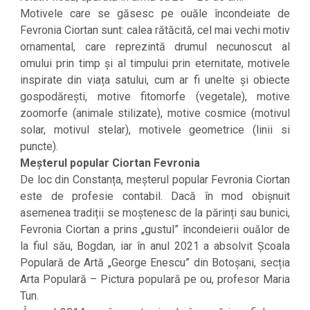
Motivele care se găsesc pe ouăle încondeiate de
Fevronia Ciortan sunt: calea rătăcită, cel mai vechi motiv
ornamental, care reprezintă drumul necunoscut al
omului prin timp și al timpului prin eternitate, motivele
inspirate din viața satului, cum ar fi unelte și obiecte
gospodărești, motive fitomorfe (vegetale), motive
zoomorfe (animale stilizate), motive cosmice (motivul
solar, motivul stelar), motivele geometrice (linii si
puncte).
Meșterul popular Ciortan Fevronia
De loc din Constanța, meșterul popular Fevronia Ciortan
este de profesie contabil. Dacă în mod obișnuit
asemenea tradiții se moștenesc de la părinți sau bunici,
Fevronia Ciortan a prins „gustul” încondeierii ouălor de
la fiul său, Bogdan, iar în anul 2021 a absolvit Școala
Populară de Artă „George Enescu” din Botoșani, secția
Arta Populară – Pictura populară pe ou, profesor Maria
Tun.