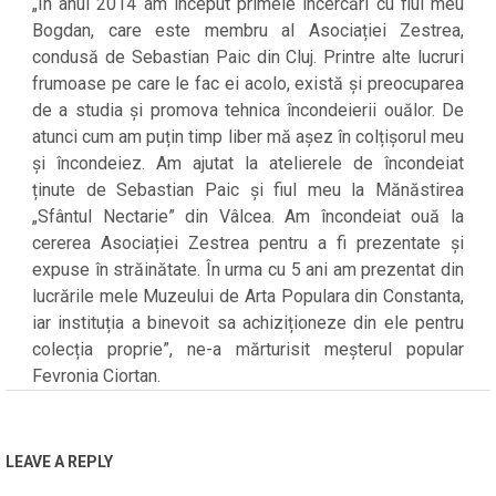
„În anul 2014 am început primele încercări cu fiul meu
Bogdan, care este membru al Asociației Zestrea,
condusă de Sebastian Paic din Cluj. Printre alte lucruri
frumoase pe care le fac ei acolo, există și preocuparea
de a studia și promova tehnica încondeierii ouălor. De
atunci cum am puțin timp liber mă așez în colțișorul meu
și încondeiez. Am ajutat la atelierele de încondeiat
ținute de Sebastian Paic și fiul meu la Mănăstirea
„Sfântul Nectarie” din Vâlcea. Am încondeiat ouă la
cererea Asociației Zestrea pentru a fi prezentate și
expuse în străinătate. În urma cu 5 ani am prezentat din
lucrările mele Muzeului de Arta Populara din Constanta,
iar instituția a binevoit sa achiziționeze din ele pentru
colecția proprie”, ne-a mărturisit meșterul popular
Fevronia Ciortan.
2022-
03-
26
LEAVE A REPLY