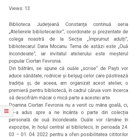
Views: 13
Biblioteca Județeană Constanța continuă seria
„Atelierele bibliotecarilor”, coordonate și prezentate de
colega noastră de la Secția „Împrumut adulți”,
bibliotecarul Dana Mocanu. Tema de astăzi este „Ouă
încondeiate”, iar invitatul atelierului este meșterul
popular Ciortan Fevronia.
Din bătrâni, se spune că ouăle „scrise” de Paști vor
aduce sănătate, rodnicie și belșug celor care păstrează
tradiția și, de aceea, am organizat acest atelier, o
premieră pentru bibliotecă, în cadrul căruia vom încerca
să descifrăm măcar o mică parte a acestei arte.
Doamna Ciortan Fevronia nu a venit cu mâna goală, ci,
ne-a adus spre a ne încânta o parte din colecția
personală de ouă încondeiate. Ouăle vor rămâne în
expoziție, în holul central al bibliotecii, în perioada 24.
03 – 01. 04. 2022 pentru a oferi posibilitatea cititorilor