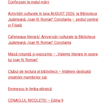
Confesiuni la malul mării
Activități culturale în luna AUGUST 2026, la Biblioteca
Județeană „Ioan N. Roman” Constanța – sediul central
și Filială
Cafeneaua literară/ Aniversări culturale la Biblioteca
Județeană „Ioan N. Roman” Constanța
Masă rotundă și expoziție – „Valențe literare în opera
lui Ioan N. Roman”
Clubul de lectură al bibliotecii – întâlnire dedicată
creațiilor membrilor săi
Eminescu în limba ebraică
CENACLUL NICOLETEI – Ediția 9