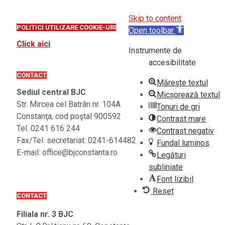
Skip to content
POLITICI UTILIZARE COOKIE-URI
Open toolbar
Click aici
Instrumente de
accesibilitate
CONTACT
Mărește textul
Sediul central BJC
Micșorează textul
Str. Mircea cel Batrân nr. 104A
Tonuri de gri
Constanţa, cod poştal 900592
Contrast mare
Tel. 0241 616 244
Contrast negativ
Fax/Tel. secretariat: 0241-614482
Fundal luminos
E-mail: office@bjconstanta.ro
Legături
subliniate
Font lizibil
Reset
CONTACT
Filiala nr. 3 BJC