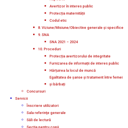
Avertizor în interes public
Protecția maternității
Codul etic
8. Viziune/Misiune/Obiective generale și specifice
9. SNA
SNA 2021 – 2024
10. Proceduri
Protecția avertizorului de integritate
Furnizarea de informații de interes public
Hărțuirea la locul de muncă
Egalitatea de șanse și tratament între femei
și bărbați
Concursuri
Servicii
Înscriere utilizatori
Sala referinţe generale
Săli de lectură
Secţia pentru copii