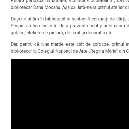
Pentru perioada următoare, Biblioteca Județeană „Ioan N
bibliotecar Dana Mocanu. Așa că. iată-ne la primul atelier din
Deși ne aflăm în bibliotecă și suntem înconjurați de cărți, at
Scopul atelierelor este de a prezenta hobby-urile unora di
goblen, ateliere de pictură, de croit și decorat ii etc.
Dar, pentru că luna martie este atât de aproape, primul at
bibliotecar la Colegiul Național de Arte „Regina Maria” din 