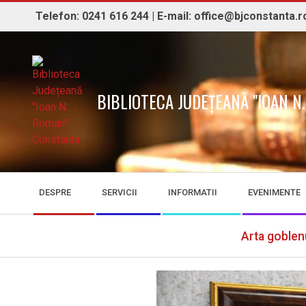
Skip
Telefon: 0241 616 244 | E-mail: office@bjconstanta.r
to
content
BIBLIOTECA JUDEȚEANĂ "IOAN 
Secondary
DESPRE
SERVICII
INFORMATII
EVENIMENTE
Navigation
Menu
Arta goblenu