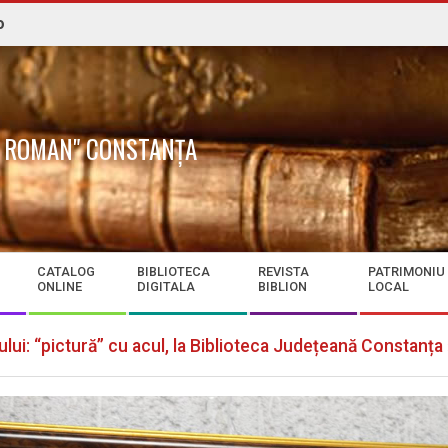
o
N. ROMAN" CONSTANȚA
CATALOG
BIBLIOTECA
REVISTA
PATRIMONIU
ONLINE
DIGITALA
BIBLION
LOCAL
lui: “pictură” cu acul, la Biblioteca Județeană Constanța