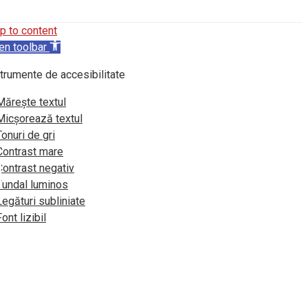
p to content
en toolbar
trumente de accesibilitate
Mărește textul
Micșorează textul
Tonuri de gri
Contrast mare
Contrast negativ
Fundal luminos
Legături subliniate
Font lizibil