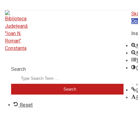
Ski
Op
Ins
BIBLIOTECA JUDEȚEANĂ "IOAN N. ROMAN" CONSTANȚA
Search
Reset