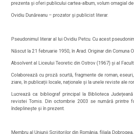
prezenta și oferi publicului cartea-album, volum omagial ded
Ovidiu Dunăreanu – prozator și publicist literar.
Pseudonimul literar al lui Ovidiu Petcu. Cu acest pseudonim 
Născut la 21 februarie 1950, în Arad. Originar din Comuna O
Absolvent al Liceului Teoretic din Ostrov (1967) și al Facult
Colaborează cu proză scurtă, fragmente de roman, eseuri, re
ziare, în publicații locale, naționale și la unele reviste ale 
Lucrează ca: bibliograf principal la Biblioteca Județean
revistei Tomis. Din octombrie 2003 se numără printre fon
îndeplinește și în prezent.
Membru al Uniunii Scriitorilor din România, filiala Dobrogea,