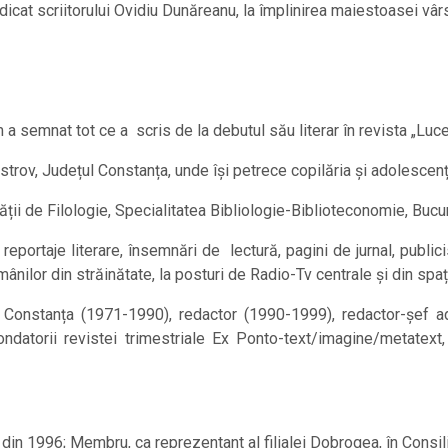
icat scriitorului Ovidiu Dunăreanu, la împlinirea maiestoasei vâr
a semnat tot ce a scris de la debutul său literar în revista „Luce
strov, Județul Constanța, unde își petrece copilăria și adolescenț
ății de Filologie, Specialitatea Bibliologie-Biblioteconomie, Bucu
portaje literare, însemnări de lectură, pagini de jurnal, publicis
românilor din străinătate, la posturi de Radio-Tv centrale și din spaț
ă Constanța (1971-1990), redactor (1990-1999), redactor-șef a
datorii revistei trimestriale Ex Ponto-text/imagine/metatext,
 din 1996; Membru, ca reprezentant al filialei Dobrogea, în Consil