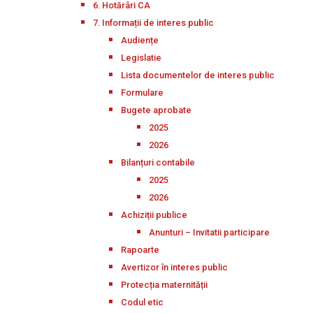
6. Hotărâri CA
7. Informații de interes public
Audiențe
Legislatie
Lista documentelor de interes public
Formulare
Bugete aprobate
2025
2026
Bilanțuri contabile
2025
2026
Achiziții publice
Anunturi – Invitatii participare
Rapoarte
Avertizor în interes public
Protecția maternității
Codul etic