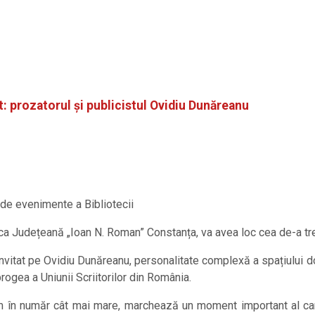
at: prozatorul și publicistul Ovidiu Dunăreanu
a de evenimente a Bibliotecii
eca Județeană „Ioan N. Roman” Constanța, va avea loc cea de-a treia
vitat pe Ovidiu Dunăreanu, personalitate complexă a spațiului dob
brogea a Uniunii Scriitorilor din România.
ăm în număr cât mai mare, marchează un moment important al carie