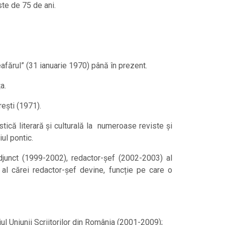
ste de 75 de ani.
afărul” (31 ianuarie 1970) până în prezent.
a.
rești (1971).
tică literară și culturală la numeroase reviste și
iul pontic.
djunct (1999-2002), redactor-șef (2002-2003) al
 al cărei redactor-șef devine, funcție pe care o
iul Uniunii Scriitorilor din România (2001-2009);