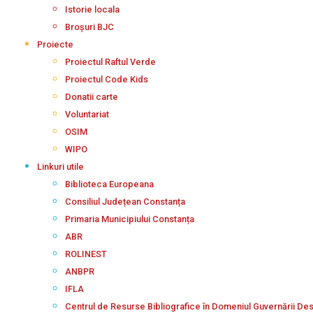
Istorie locala
Broșuri BJC
Proiecte
Proiectul Raftul Verde
Proiectul Code Kids
Donatii carte
Voluntariat
OSIM
WIPO
Linkuri utile
Biblioteca Europeana
Consiliul Județean Constanța
Primaria Municipiului Constanța
ABR
ROLINEST
ANBPR
IFLA
Centrul de Resurse Bibliografice în Domeniul Guvernării De