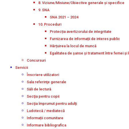
8. Viziune/Misiune/Obiective generale și specifice
9. SNA
SNA 2021 – 2024
10. Proceduri
Protecția avertizorului de integritate
Furnizarea de informații de interes public
Hărțuirea la locul de muncă
Egalitatea de șanse și tratament între femei și 
Concursuri
Servicii
Înscriere utilizatori
Sala referinţe generale
Săli de lectură
Secţia pentru copii
Secţia împrumut pentru adulţi
Ludotecă / mediatecă
Informații comunitare
Informare bibliografica