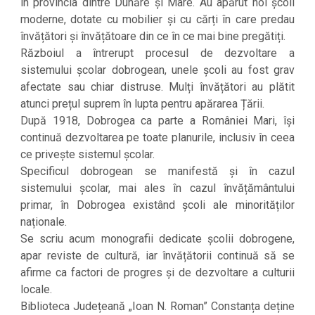
în provincia dintre Dunăre și Mare. Au apărut noi școli
moderne, dotate cu mobilier și cu cărți în care predau
învățători și învățătoare din ce în ce mai bine pregătiți.
Războiul a întrerupt procesul de dezvoltare a
sistemului școlar dobrogean, unele școli au fost grav
afectate sau chiar distruse. Mulți învățători au plătit
atunci prețul suprem în lupta pentru apărarea Țării.
După 1918, Dobrogea ca parte a României Mari, își
continuă dezvoltarea pe toate planurile, inclusiv în ceea
ce privește sistemul școlar.
Specificul dobrogean se manifestă și în cazul
sistemului școlar, mai ales în cazul învățământului
primar, în Dobrogea existând școli ale minorităților
naționale.
Se scriu acum monografii dedicate școlii dobrogene,
apar reviste de cultură, iar învățătorii continuă să se
afirme ca factori de progres și de dezvoltare a culturii
locale.
Biblioteca Județeană „Ioan N. Roman” Constanța deține