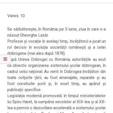
Menu
Views: 10
Se sărbătorește, în România, pe 5 iunie, ziua în care s-a
născut Gheorghe Lazăr.
Profesie și vocație în același timp, învățătorul a jucat un
rol decisiv în evoluția societății românești și a celei
dobrogene (mai ales după 1878).
După Unirea Dobrogei cu România, autoritățile au avut
ca obiectiv organizarea sistemului școlar dobrogean, în
cadrul celui național. Au venit în Dobrogea învățători din
toate colțurile țării, au fost amenajate, reparate și au
fost construite școli și, în scurt timp, au apărut și
publicații specifice.
Legislația modernă promovată în timpul ministeriatelor
lui Spiru Haret, la cumpăna secolelor al XIX-lea și al XX-
lea a permis o dezvoltare accelerată a sistemului școlar