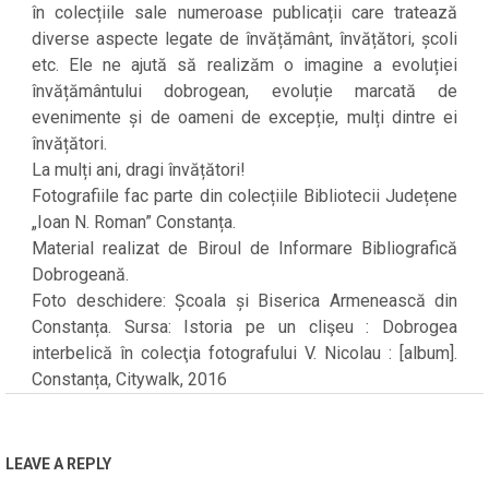
în colecțiile sale numeroase publicații care tratează
diverse aspecte legate de învățământ, învățători, școli
etc. Ele ne ajută să realizăm o imagine a evoluției
învățământului dobrogean, evoluție marcată de
evenimente și de oameni de excepție, mulți dintre ei
învățători.
La mulți ani, dragi învățători!
Fotografiile fac parte din colecțiile Bibliotecii Județene
„Ioan N. Roman” Constanța.
Material realizat de Biroul de Informare Bibliografică
Dobrogeană.
Foto deschidere: Școala și Biserica Armenească din
Constanța. Sursa: Istoria pe un clişeu : Dobrogea
interbelică în colecţia fotografului V. Nicolau : [album].
Constanța, Citywalk, 2016
2022-
06-
05
LEAVE A REPLY