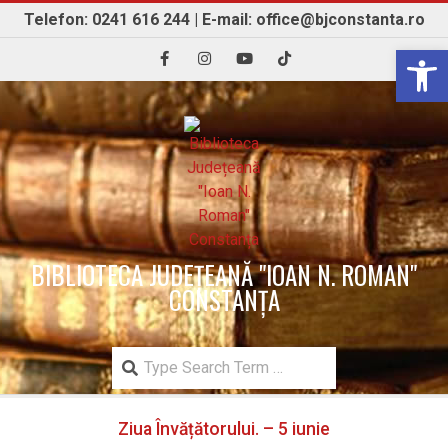
Skip
Telefon: 0241 616 244 | E-mail: office@bjconstanta.ro
to
Open 
content
BIBLIOTECA JUDEȚEANĂ "IOAN N. ROMAN"
CONSTANȚA
Search
Secondary
Ziua Învățătorului. – 5 iunie
Navigation