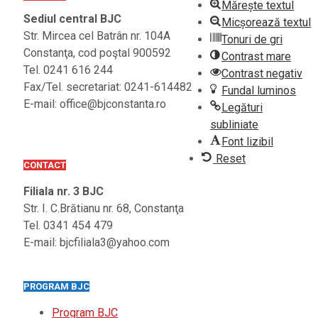
Mărește textul
Sediul central BJC
Micșorează textul
Str. Mircea cel Batrân nr. 104A
Tonuri de gri
Constanţa, cod poştal 900592
Contrast mare
Tel. 0241 616 244
Contrast negativ
Fax/Tel. secretariat: 0241-614482
Fundal luminos
E-mail: office@bjconstanta.ro
Legături
subliniate
Font lizibil
Reset
CONTACT
Filiala nr. 3 BJC
Str. I. C.Brătianu nr. 68, Constanţa
Tel. 0341 454 479
E-mail: bjcfiliala3@yahoo.com
PROGRAM BJC
Program BJC