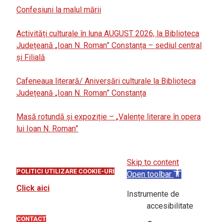
Confesiuni la malul mării
Activități culturale în luna AUGUST 2026, la Biblioteca
Județeană „Ioan N. Roman” Constanța – sediul central
și Filială
Cafeneaua literară/ Aniversări culturale la Biblioteca
Județeană „Ioan N. Roman” Constanța
Masă rotundă și expoziție – „Valențe literare în opera
lui Ioan N. Roman”
Skip to content
POLITICI UTILIZARE COOKIE-URI
Open toolbar
Click aici
Instrumente de
accesibilitate
CONTACT