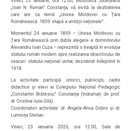
Vineri, 23 ianuarie, ora 12.00, Biblioteca Județeană
„Ioan N. Roman” Constanța, vă invită la dezbaterea
care are ca temă „Unirea Moldovei cu Țara
Românească. 1859: etapă a unității naționale”.
Momentul 24 ianuarie 1859 – Unirea Moldovei cu
Țara Românească prin dubla alegere a domnitorului
Alexandru Ioan Cuza – reprezintă o treaptă în evoluția
statului român modern spre realizarea obiectivului de
veacuri: statului național unitar, deziderat îndeplinit în
1918.
La activitate participă istorici, publiciști, cadre
didactice și elevi ai Colegiului Național Pedagogic
„Constantin Brătescu” Constanța (îndrumați de prof.
dr. Cristina-Iulia Gîlă).
Coordonatori activitate: dr. Angela-Anca Dobre și dr.
Luminița Stelian.
Vineri, 23 ianuarie 2026, ora 12.00, Sala de