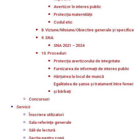
Avertizor în interes public
Protecția maternității
Codul etic
8. Viziune/Misiune/Obiective generale și specifice
9. SNA
SNA 2021 – 2024
10. Proceduri
Protecția avertizorului de integritate
Furnizarea de informații de interes public
Hărțuirea la locul de muncă
Egalitatea de șanse și tratament între femei
și bărbați
Concursuri
Servicii
Înscriere utilizatori
Sala referinţe generale
Săli de lectură
Secţia pentru copii