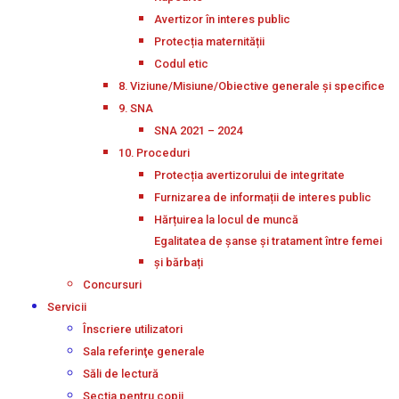
Avertizor în interes public
Protecția maternității
Codul etic
8. Viziune/Misiune/Obiective generale și specifice
9. SNA
SNA 2021 – 2024
10. Proceduri
Protecția avertizorului de integritate
Furnizarea de informații de interes public
Hărțuirea la locul de muncă
Egalitatea de șanse și tratament între femei
și bărbați
Concursuri
Servicii
Înscriere utilizatori
Sala referinţe generale
Săli de lectură
Secţia pentru copii