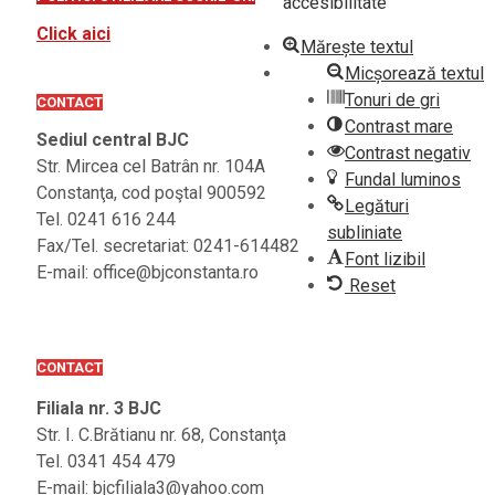
accesibilitate
Click aici
Mărește textul
Micșorează textul
Tonuri de gri
CONTACT
Contrast mare
Sediul central BJC
Contrast negativ
Str. Mircea cel Batrân nr. 104A
Fundal luminos
Constanţa, cod poştal 900592
Legături
Tel. 0241 616 244
subliniate
Fax/Tel. secretariat: 0241-614482
Font lizibil
E-mail: office@bjconstanta.ro
Reset
CONTACT
Filiala nr. 3 BJC
Str. I. C.Brătianu nr. 68, Constanţa
Tel. 0341 454 479
E-mail: bjcfiliala3@yahoo.com