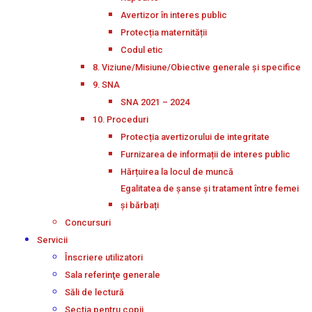
Avertizor în interes public
Protecția maternității
Codul etic
8. Viziune/Misiune/Obiective generale și specifice
9. SNA
SNA 2021 – 2024
10. Proceduri
Protecția avertizorului de integritate
Furnizarea de informații de interes public
Hărțuirea la locul de muncă
Egalitatea de șanse și tratament între femei
și bărbați
Concursuri
Servicii
Înscriere utilizatori
Sala referinţe generale
Săli de lectură
Secţia pentru copii