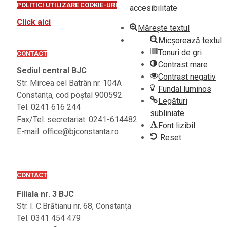
POLITICI UTILIZARE COOKIE-URI
accesibilitate
Click aici
Mărește textul
Micșorează textul
Tonuri de gri
CONTACT
Contrast mare
Sediul central BJC
Contrast negativ
Str. Mircea cel Batrân nr. 104A
Fundal luminos
Constanţa, cod poştal 900592
Legături
Tel. 0241 616 244
subliniate
Fax/Tel. secretariat: 0241-614482
Font lizibil
E-mail: office@bjconstanta.ro
Reset
CONTACT
Filiala nr. 3 BJC
Str. I. C.Brătianu nr. 68, Constanţa
Tel. 0341 454 479