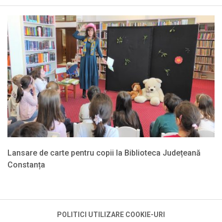
Menu
Lansare de carte pentru copii la Biblioteca Județeană
Constanța
2022-
03-
10
POLITICI UTILIZARE COOKIE-URI