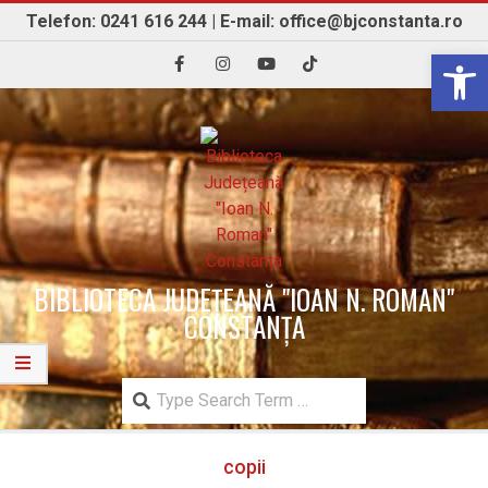
Skip
Telefon: 0241 616 244 | E-mail: office@bjconstanta.ro
to
Open 
content
BIBLIOTECA JUDEȚEANĂ "IOAN N. ROMAN"
CONSTANȚA
Search
Secondary
copii
Navigation