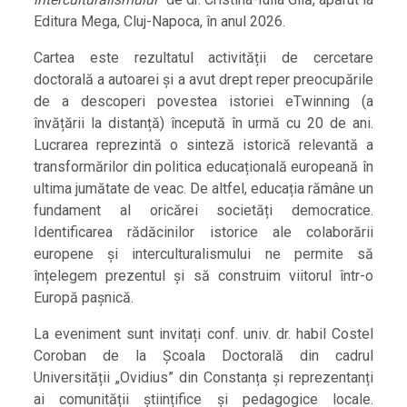
Editura Mega, Cluj-Napoca, în anul 2026.
Cartea este rezultatul activității de cercetare
doctorală a autoarei și a avut drept reper preocupările
de a descoperi povestea istoriei eTwinning (a
învățării la distanță) începută în urmă cu 20 de ani.
Lucrarea reprezintă o sinteză istorică relevantă a
transformărilor din politica educațională europeană în
ultima jumătate de veac. De altfel, educația rămâne un
fundament al oricărei societăți democratice.
Identificarea rădăcinilor istorice ale colaborării
europene și interculturalismului ne permite să
înțelegem prezentul și să construim viitorul într-o
Europă pașnică.
La eveniment sunt invitați conf. univ. dr. habil Costel
Coroban de la Școala Doctorală din cadrul
Universității „Ovidius” din Constanța și reprezentanți
ai comunității științifice și pedagogice locale.