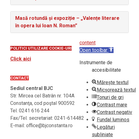
Masă rotundă și expoziție – „Valențe literare
în opera lui Ioan N. Roman”
content
POLITICI UTILIZARE COOKIE-URI
Open toolbar
Click aici
Instrumente de
accesibilitate
CONTACT
Mărește textul
Sediul central BJC
Micșorează textul
Str. Mircea cel Batrân nr. 104A
Tonuri de gri
Constanţa, cod poştal 900592
Contrast mare
Tel. 0241 616 244
Contrast negativ
Fax/Tel. secretariat: 0241-614482
Fundal luminos
E-mail: office@bjconstanta.ro
Legături
subliniate