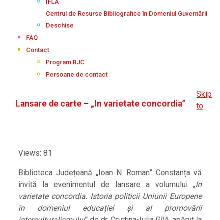
IFLA
Centrul de Resurse Bibliografice în Domeniul Guvernării
Deschise
FAQ
Contact
Program BJC
Persoane de contact
Skip
Lansare de carte – „In varietate concordia”
to
Views: 81
Biblioteca Județeană „Ioan N. Roman” Constanța vă
invită la evenimentul de lansare a volumului „
In
varietate concordia. Istoria politicii Uniunii Europene
în domeniul educației și al promovării
interculturalismului
” de dr. Cristina-Iulia Gîlă, apărut la