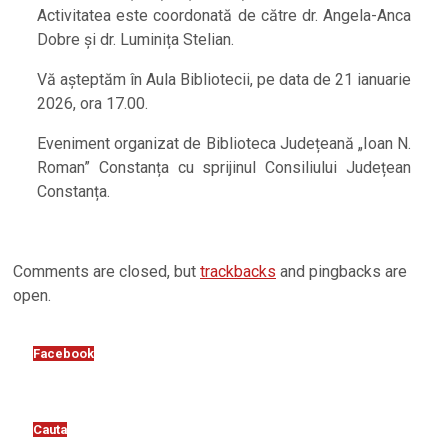
Activitatea este coordonată de către dr. Angela-Anca
Dobre și dr. Luminița Stelian.
Vă așteptăm în Aula Bibliotecii, pe data de 21 ianuarie
2026, ora 17.00.
Eveniment organizat de Biblioteca Județeană „Ioan N.
Roman” Constanța cu sprijinul Consiliului Județean
Constanța.
2026-
Comments are closed, but
trackbacks
and pingbacks are
01-
open.
19
Facebook
Cauta