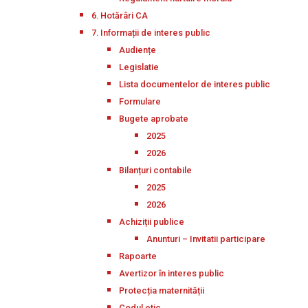
6. Hotărâri CA
7. Informații de interes public
Audiențe
Legislatie
Lista documentelor de interes public
Formulare
Bugete aprobate
2025
2026
Bilanțuri contabile
2025
2026
Achiziții publice
Anunturi – Invitatii participare
Rapoarte
Avertizor în interes public
Protecția maternității
Codul etic