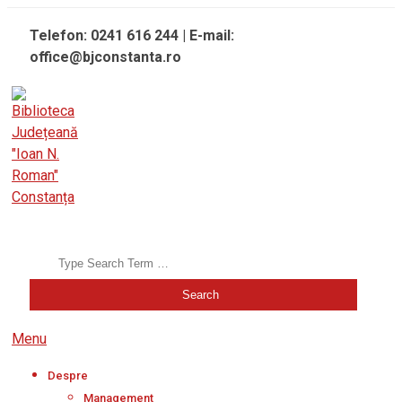
Skip
Telefon: 0241 616 244 | E-mail:
to
office@bjconstanta.ro
content
BIBLIOTECA JUDEȚEANĂ "IOAN N. ROMAN" CONSTANȚA
Search
Secondary
Menu
Navigation
Despre
Menu
Management