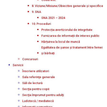
8. Viziune/Misiune/Obiective generale și specifice
9. SNA
SNA 2021 – 2024
10. Proceduri
Protecția avertizorului de integritate
Furnizarea de informații de interes public
Hărțuirea la locul de muncă
Egalitatea de șanse și tratament între femei
și bărbați
Concursuri
Servicii
Înscriere utilizatori
Sala referinţe generale
Săli de lectură
Secţia pentru copii
Secţia împrumut pentru adulţi
Ludotecă / mediatecă
Informații comunitare