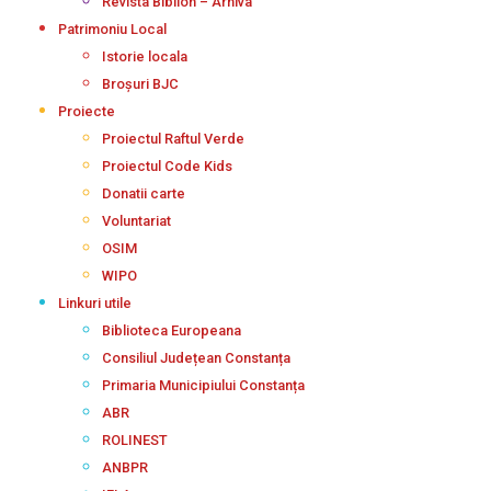
Revista Biblion – Arhiva
Patrimoniu Local
Istorie locala
Broșuri BJC
Proiecte
Proiectul Raftul Verde
Proiectul Code Kids
Donatii carte
Voluntariat
OSIM
WIPO
Linkuri utile
Biblioteca Europeana
Consiliul Județean Constanța
Primaria Municipiului Constanța
ABR
ROLINEST
ANBPR