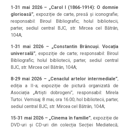
1-31 mai 2026 – „Carol I (1866-1914): O domnie
glorioasă”
, expoziție de carte, presă și iconografie;
responsabil: Biroul Bibliografic; holul bibliotecii,
parter, sediul central BJC, str. Mircea cel Bătrân,
104A;
1-31 mai 2026 – „Constantin Brâncuși. Vocația
universală”
, expoziție de carte; responsabil: Biroul
Bibliografic; holul bibliotecii, parter, sediul central
BJC, str. Mircea cel Bătrân, 104A;
8-29 mai 2026 – „Cenaclul artelor intermediale”
,
ediția a II-a; expoziție de pictură organizată de
Asociația „Artiști dobrogeni”, responsabil: Mirela
Turtoi. Vernisaj: 8 mai, ora 16.00; hol bibliotecii, parter,
sediul central BJC, str. Mircea cel Bătrân, 104A;
15-31 mai 2026 – „Cinema în familie”
, expoziție de
DVD-uri și CD-uri din colecția Secției Mediatecă;