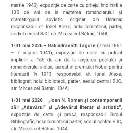
martie 1940), expoziție de carte cu prilejul împlinirii a
135 de ani de la nașterea romancierului și
dramaturgului sovietic originar din Ucraina;
responsabil: dr. Ionel Alexe; holul bibliotecii, parter,
sediul central BJC, str. Mircea cel Bătrân, 104A;
1-31 mai 2026 – Rabindranath Tagore
(7 mai 1861
– 7 august 1941), expoziție de carte cu prilejul
împlinirii a 165 de ani de la nașterea poetului și
romancierului indian, laureat al premiului Nobel pentru
literatură în 1913; responsabil: dr. Ionel Alexe,
bibliograf; holul bibliotecii, parter, sediul central BJC,
str. Mircea cel Bătrân, 104A;
1-31 mai 2026 – „Ioan N. Roman și contemporanii
săi: „Adevărul” și „Adevărul literar și artistic”
,
expoziție de carte și presă, responsabil: Biroul
Bibliografic; holul bibliotecii parter, sediul central BJC,
str. Mircea cel Bătrân, 104A;