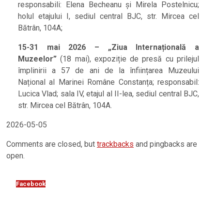
responsabili: Elena Becheanu și Mirela Postelnicu;
holul etajului I, sediul central BJC, str. Mircea cel
Bătrân, 104A;
15-31 mai 2026 – „Ziua Internațională a
Muzeelor”
(18 mai), expoziție de presă cu prilejul
împlinirii a 57 de ani de la înființarea Muzeului
Național al Marinei Române Constanța; responsabil:
Lucica Vlad; sala IV, etajul al II-lea, sediul central BJC,
str. Mircea cel Bătrân, 104A.
2026-05-05
Comments are closed, but
trackbacks
and pingbacks are
open.
Facebook