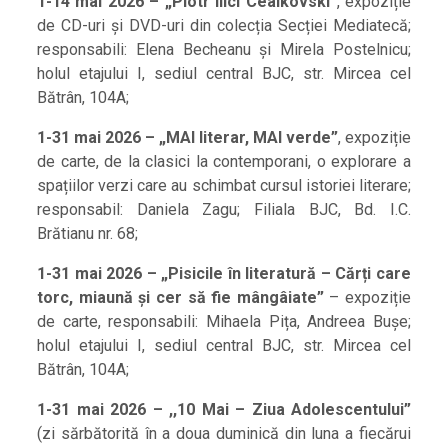
1-14 mai 2026 – „Piotr Ilici Ceaikovski”
, expoziție
de CD-uri și DVD-uri din colecția Secției Mediatecă;
responsabili: Elena Becheanu și Mirela Postelnicu;
holul etajului I, sediul central BJC, str. Mircea cel
Bătrân, 104A;
1-31 mai 2026 – „MAI literar, MAI verde”
, expoziție
de carte, de la clasici la contemporani, o explorare a
spațiilor verzi care au schimbat cursul istoriei literare;
responsabil: Daniela Zagu; Filiala BJC, Bd. I.C.
Brătianu nr. 68;
1-31 mai 2026 – „Pisicile în literatură – Cărți care
torc, miaună și cer să fie mângâiate”
– expoziție
de carte, responsabili: Mihaela Pița, Andreea Bușe;
holul etajului I, sediul central BJC, str. Mircea cel
Bătrân, 104A;
1-31 mai 2026 – ,,10 Mai – Ziua Adolescentului”
(zi sărbătorită în a doua duminică din luna a fiecărui