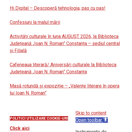
Hi Digital – Descoperă tehnologia, pas cu pas!
Confesiuni la malul mării
Activități culturale în luna AUGUST 2026, la Biblioteca
Județeană „Ioan N. Roman” Constanța – sediul central
și Filială
Cafeneaua literară/ Aniversări culturale la Biblioteca
Județeană „Ioan N. Roman” Constanța
Masă rotundă și expoziție – „Valențe literare în opera
lui Ioan N. Roman”
Skip to content
POLITICI UTILIZARE COOKIE-URI
Open toolbar
Click aici
Instrumente de