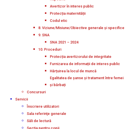
Avertizor în interes public
Protecția maternității
Codul etic
8. Viziune/Misiune/Obiective generale și specifice
9. SNA
SNA 2021 – 2024
10. Proceduri
Protecția avertizorului de integritate
Furnizarea de informații de interes public
Hărțuirea la locul de muncă
Egalitatea de șanse și tratament între femei
și bărbați
Concursuri
Servicii
Înscriere utilizatori
Sala referinţe generale
Săli de lectură
Secţia pentru copii