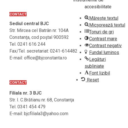
accesibilitate
CONTACT
Mărește textul
Sediul central BJC
Micșorează textul
Str. Mircea cel Batrân nr. 104A
Tonuri de gri
Constanţa, cod poştal 900592
Contrast mare
Tel. 0241 616 244
Contrast negativ
Fax/Tel. secretariat: 0241-614482
Fundal luminos
E-mail: office@bjconstanta.ro
Legături
subliniate
Font lizibil
Reset
CONTACT
Filiala nr. 3 BJC
Str. I. C.Brătianu nr. 68, Constanţa
Tel. 0341 454 479
E-mail: bjcfiliala3@yahoo.com