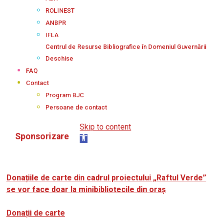
ROLINEST
ANBPR
IFLA
Centrul de Resurse Bibliografice în Domeniul Guvernării
Deschise
FAQ
Contact
Program BJC
Persoane de contact
Skip to content
Sponsorizare
Open
toolbar
Donațiile de carte din cadrul proiectului „Raftul Verde”
se vor face doar la minibibliotecile din oraș
2024-
11-
Donații de carte