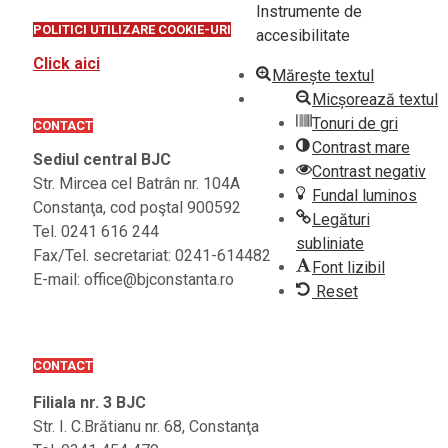
01
2022-
Instrumente de
POLITICI UTILIZARE COOKIE-URI
04-
accesibilitate
04
Click aici
Mărește textul
Micșorează textul
Tonuri de gri
CONTACT
Contrast mare
Sediul central BJC
Contrast negativ
Str. Mircea cel Batrân nr. 104A
Fundal luminos
Constanţa, cod poştal 900592
Legături
Tel. 0241 616 244
subliniate
Fax/Tel. secretariat: 0241-614482
Font lizibil
E-mail: office@bjconstanta.ro
Reset
CONTACT
Filiala nr. 3 BJC
Str. I. C.Brătianu nr. 68, Constanţa