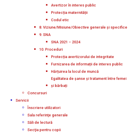
Avertizor în interes public
Protecția maternității
Codul etic
8. Viziune/Misiune/Obiective generale și specifice
9. SNA
SNA 2021 – 2024
10. Proceduri
Protecția avertizorului de integritate
Furnizarea de informații de interes public
Hărțuirea la locul de muncă
Egalitatea de șanse și tratament între femei
și bărbați
Concursuri
Servicii
Înscriere utilizatori
Sala referinţe generale
Săli de lectură
Secţia pentru copii