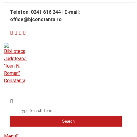
Skip
Telefon: 0241 616 244 | E-mail:
to
office@bjconstanta.ro
content
BIBLIOTECA JUDEȚEANĂ "IOAN N. ROMAN" CONSTANȚA
Search
Secondary
Menu