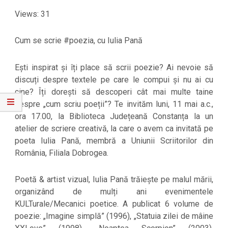
Views: 31
Cum se scrie #poezia, cu Iulia Pană
Ești inspirat și îți place să scrii poezie? Ai nevoie să
discuți despre textele pe care le compui și nu ai cu
cine? Îți dorești să descoperi cât mai multe taine
despre „cum scriu poeții”? Te invităm luni, 11 mai a.c.,
ora 17.00, la Biblioteca Județeană Constanța la un
atelier de scriere creativă, la care o avem ca invitată pe
poeta Iulia Pană, membră a Uniunii Scriitorilor din
România, Filiala Dobrogea.
Poetă & artist vizual, Iulia Pană trăiește pe malul mării,
organizând de mulți ani evenimentele
KULTurale/Mecanici poetice. A publicat 6 volume de
poezie: „Imagine simplă” (1996), „Statuia zilei de mâine