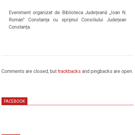
Eveniment organizat de Biblioteca Județeană „Ioan N.
Roman” Constanța cu sprijinul Consiliului Județean
Constanța.
2026-
05-
Comments are closed, but
trackbacks
and pingbacks are open.
11
FACEBOOK