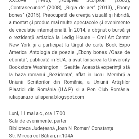
XXLove” (1998), „Noaptea Scorpion” (2003),
„Contrasecunde” (2008), „Rigla de aer” (2013), „Ebony
bones” (2015). Preocupată de creația vizuală și hibridă,
a montat și produs mai multe spectacole și evenimente
de circulație internațională. În 2014, a obținut o bursă și
o rezidență artistică la Ledig House – Omi Art Center
New York și a participat la târgul de carte Book Expo
America. Antologia de poezie „Ebony bones /Oase de
ebonită”, publicată în SUA, a avut lansarea la University
Bookstore Washington – Seattle. Această experință stă
la baza romanui „Rezidența”, aflat în lucru. Membră a
Uniunii Scriitorilor din România, a Uniunii Artiștilor
Plastici din România (U.A.P.) și a Pen Club România.
iuliapana.ro iuliapana.blogspot.com
Luni, 11 mai a.c., ora 17.00
Sala de evenimente, parter
Biblioteca Județeană „Ioan N. Roman” Constanța
Str. Mircea cel Bătrân, nr.104A