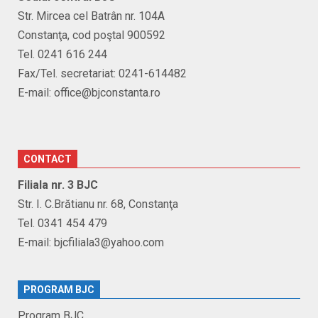
Str. Mircea cel Batrân nr. 104A
Constanţa, cod poştal 900592
Tel. 0241 616 244
Fax/Tel. secretariat: 0241-614482
E-mail: office@bjconstanta.ro
CONTACT
Filiala nr. 3 BJC
Str. I. C.Brătianu nr. 68, Constanţa
Tel. 0341 454 479
E-mail: bjcfiliala3@yahoo.com
PROGRAM BJC
Program BJC